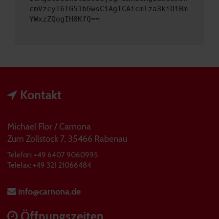
cmVzcyI6IG51bGwsCiAgICAicmlza3kiOiBm
YWxzZQogIH0KfQ==
Kontakt
Michael Flor / Carnona
Zum Zollstock 7, 35466 Rabenau
Telefon: +49 6407 9060995
Telefax: +49 321 21066484
info@carnona.de
Öffnungszeiten