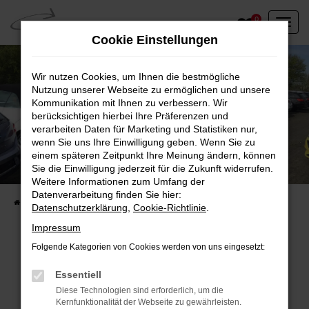
Zum
0
Hauptinhalt
Cookie Einstellungen
springen
Wir nutzen Cookies, um Ihnen die bestmögliche
Nutzung unserer Webseite zu ermöglichen und unsere
Kommunikation mit Ihnen zu verbessern. Wir
berücksichtigen hierbei Ihre Präferenzen und
verarbeiten Daten für Marketing und Statistiken nur,
wenn Sie uns Ihre Einwilligung geben. Wenn Sie zu
einem späteren Zeitpunkt Ihre Meinung ändern, können
Unser Fahrzeugbestand vor Ort
Sie die Einwilligung jederzeit für die Zukunft widerrufen.
Entdecken Sie unsere sofort verfügbaren
Weitere Informationen zum Umfang der
Datenverarbeitung finden Sie hier:
Startseite
Fahrzeugangebote
Fahrzeuge vor Ort
Datenschutzerklärung
,
Cookie-Richtlinie
.
Impressum
Folgende Kategorien von Cookies werden von uns eingesetzt:
Fehler: Network Error
Essentiell
Diese Technologien sind erforderlich, um die
Beim Laden ist ein Fehler aufgetreten.
Kernfunktionalität der Webseite zu gewährleisten.
Hier sind ein paar Tipps, die dir helfen können: