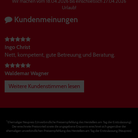
Wir machen vom 18.04.2026 bis einschließlich 27.04.2026
Urlaub!
Kundenmeinungen
Ingo Christ
Nett, kompetent, gute Betreuung und Beratung.
Waldemar Wagner
Weitere Kundenstimmen lesen
1
Ehemaliger Neupreis (Unverbindliche Preisempfehlung des Herstellers am Tag der Erstzulassung).
Der errechnete Preisvorteil sowie die angegebene Ersparnis errechnet sich gegenüber der
ehemaligen unverbindlichen Preisempfehlung des Herstellers am Tag der Erstzulassung (Neupreis).