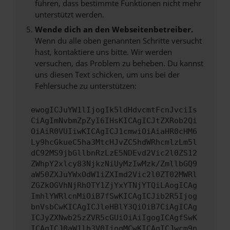
führen, dass bestimmte Funktionen nicht mehr
unterstützt werden.
Wende dich an den Webseitenbetreiber.
Wenn du alle oben genannten Schritte versucht
hast, kontaktiere uns bitte. Wir werden
versuchen, das Problem zu beheben. Du kannst
uns diesen Text schicken, um uns bei der
Fehlersuche zu unterstützen:
ewogICJuYW1lIjogIk5ldHdvcmtFcnJvciIs
CiAgImNvbmZpZyI6IHsKICAgICJtZXRob2Qi
OiAiR0VUIiwKICAgICJ1cmwiOiAiaHR0cHM6
Ly9hcGkueC5ha3MtcHJvZC5hdWRhcmlzLm5l
dC92MS9jbGllbnRzLzE5NDEvd2Vic2l0ZS12
ZWhpY2xlcy83NjkzNiUyMzIwMzk/ZmllbGQ9
aW50ZXJuYWxOdW1iZXImd2Vic2l0ZT02MWRl
ZGZkOGVhNjRhOTY1ZjYxYTNjYTQiLAogICAg
ImhlYWRlcnMiOiB7fSwKICAgICJib2R5Ijog
bnVsbCwKICAgICJleHBlY3QiOiB7CiAgICAg
ICJyZXNwb25zZVR5cGUiOiAiIgogICAgfSwK
ICAgICJ0aW1lb3V0IjogMCwKICAgICJwcm9n