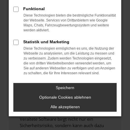
Funktional
Überprüfe deine Firewall und deine
Diese Technologien bieten die bestmögliche Funktionalität
Internetverbindung.
der Webseite. Services von Drittanbietern wie Google
Laden andere Webseiten, zum Beispiel deine
Maps, Chats, Fahrzeugbewertungssystem und weitere
Suchmaschine?
werden aktiviert.
Prüfe deine Browsererweiterungen.
Statistik und Marketing
Manche Erweiterungen, wie Werbeblocker,
Diese Technologien ermöglichen es uns, die Nutzung der
können das Laden bestimmter Seiten
Webseite zu analysieren, um die Leistung zu messen und
verhindern. Funktioniert die Seite in einem
zu verbessern. Zudem werden Technologien eingesetzt,
anderen Browser oder in einem privaten
die von dritten Werbetreibenden verwendet werden, um
Sie auf anderen Webseiten zu verfolgen und um Anzeigen
Fenster?
zu schalten, die für Ihre Interessen relevant sind.
Starte dein Gerät neu.
Das kann manchmal helfen, vorübergehende
Speichern
Probleme zu beheben.
Optionale Cookies ablehnen
Stelle sicher, dass dein Browser und dein
Betriebssystem auf dem neuesten Stand
Alle akzeptieren
sind.
Veraltete Software birgt nicht nur ein
Sicherheitsrisiko, sondern kann auch dazu