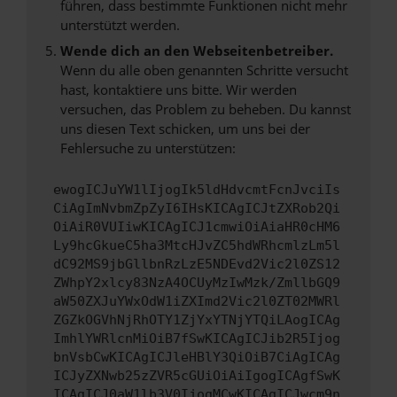
führen, dass bestimmte Funktionen nicht mehr
unterstützt werden.
Wende dich an den Webseitenbetreiber.
Wenn du alle oben genannten Schritte versucht
hast, kontaktiere uns bitte. Wir werden
versuchen, das Problem zu beheben. Du kannst
uns diesen Text schicken, um uns bei der
Fehlersuche zu unterstützen:
ewogICJuYW1lIjogIk5ldHdvcmtFcnJvciIs
CiAgImNvbmZpZyI6IHsKICAgICJtZXRob2Qi
OiAiR0VUIiwKICAgICJ1cmwiOiAiaHR0cHM6
Ly9hcGkueC5ha3MtcHJvZC5hdWRhcmlzLm5l
dC92MS9jbGllbnRzLzE5NDEvd2Vic2l0ZS12
ZWhpY2xlcy83NzA4OCUyMzIwMzk/ZmllbGQ9
aW50ZXJuYWxOdW1iZXImd2Vic2l0ZT02MWRl
ZGZkOGVhNjRhOTY1ZjYxYTNjYTQiLAogICAg
ImhlYWRlcnMiOiB7fSwKICAgICJib2R5Ijog
bnVsbCwKICAgICJleHBlY3QiOiB7CiAgICAg
ICJyZXNwb25zZVR5cGUiOiAiIgogICAgfSwK
ICAgICJ0aW1lb3V0IjogMCwKICAgICJwcm9n