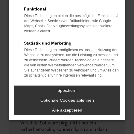
Funktional
Überprüfe deine Firewall und deine
Diese Technologien bieten die bestmögliche Funktionalität
Internetverbindung.
der Webseite. Services von Drittanbietern wie Google
Laden andere Webseiten, zum Beispiel deine
Maps, Chats, Fahrzeugbewertungssystem und weitere
Suchmaschine?
werden aktiviert.
Prüfe deine Browsererweiterungen.
Statistik und Marketing
Manche Erweiterungen, wie Werbeblocker,
Diese Technologien ermöglichen es uns, die Nutzung der
können das Laden bestimmter Seiten
Webseite zu analysieren, um die Leistung zu messen und
verhindern. Funktioniert die Seite in einem
zu verbessern. Zudem werden Technologien eingesetzt,
anderen Browser oder in einem privaten
die von dritten Werbetreibenden verwendet werden, um
Sie auf anderen Webseiten zu verfolgen und um Anzeigen
Fenster?
zu schalten, die für Ihre Interessen relevant sind.
Starte dein Gerät neu.
Das kann manchmal helfen, vorübergehende
Speichern
Probleme zu beheben.
Optionale Cookies ablehnen
Stelle sicher, dass dein Browser und dein
Betriebssystem auf dem neuesten Stand
Alle akzeptieren
sind.
Veraltete Software birgt nicht nur ein
Sicherheitsrisiko, sondern kann auch dazu