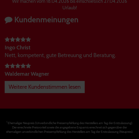
Wir machen vom 18.04.2026 bis einschließlich 27.04.2026
Urlaub!
Kundenmeinungen
Ingo Christ
Nett, kompetent, gute Betreuung und Beratung.
Waldemar Wagner
Weitere Kundenstimmen lesen
1
Ehemaliger Neupreis (Unverbindliche Preisempfehlung des Herstellers am Tag der Erstzulassung).
Der errechnete Preisvorteil sowie die angegebene Ersparnis errechnet sich gegenüber der
ehemaligen unverbindlichen Preisempfehlung des Herstellers am Tag der Erstzulassung (Neupreis).