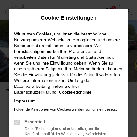
Zum
0
Hauptinhalt
Cookie Einstellungen
springen
Wir nutzen Cookies, um Ihnen die bestmögliche
Nutzung unserer Webseite zu ermöglichen und unsere
Kommunikation mit Ihnen zu verbessern. Wir
berücksichtigen hierbei Ihre Präferenzen und
verarbeiten Daten für Marketing und Statistiken nur,
wenn Sie uns Ihre Einwilligung geben. Wenn Sie zu
einem späteren Zeitpunkt Ihre Meinung ändern, können
Unser Fahrzeugbestand vor Ort
Sie die Einwilligung jederzeit für die Zukunft widerrufen.
Entdecken Sie unsere sofort verfügbaren
Weitere Informationen zum Umfang der
Datenverarbeitung finden Sie hier:
Startseite
Fahrzeugangebote
Fahrzeuge vor Ort
Datenschutzerklärung
,
Cookie-Richtlinie
.
Impressum
Folgende Kategorien von Cookies werden von uns eingesetzt:
Fehler: Network Error
Essentiell
Diese Technologien sind erforderlich, um die
Beim Laden ist ein Fehler aufgetreten.
Kernfunktionalität der Webseite zu gewährleisten.
Hier sind ein paar Tipps, die dir helfen können: