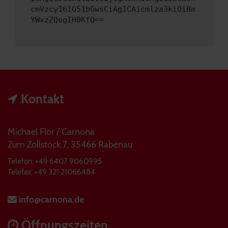
cmVzcyI6IG51bGwsCiAgICAicmlza3kiOiBm
YWxzZQogIH0KfQ==
Kontakt
Michael Flor / Carnona
Zum Zollstock 7, 35466 Rabenau
Telefon: +49 6407 9060995
Telefax: +49 321 21066484
info@carnona.de
Öffnungszeiten