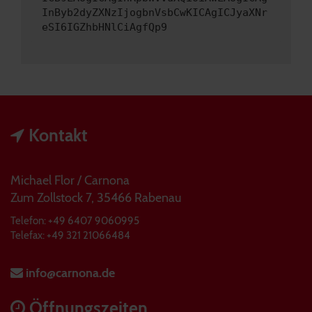
InByb2dyZXNzIjogbnVsbCwKICAgICJyaXNr
eSI6IGZhbHNlCiAgfQp9
Kontakt
Michael Flor / Carnona
Zum Zollstock 7, 35466 Rabenau
Telefon: +49 6407 9060995
Telefax: +49 321 21066484
info@carnona.de
Öffnungszeiten