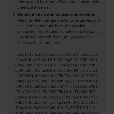
führen, dass bestimmte Funktionen nicht mehr
unterstützt werden.
Wende dich an den Webseitenbetreiber.
Wenn du alle oben genannten Schritte versucht
hast, kontaktiere uns bitte. Wir werden
versuchen, das Problem zu beheben. Du kannst
uns diesen Text schicken, um uns bei der
Fehlersuche zu unterstützen:
ewogICJuYW1lIjogIk5ldHdvcmtFcnJvciIs
CiAgImNvbmZpZyI6IHsKICAgICJtZXRob2Qi
OiAiR0VUIiwKICAgICJ1cmwiOiAiaHR0cHM6
Ly9hcGkueC5ha3MtcHJvZC5hdWRhcmlzLm5l
dC92MS9jbGllbnRzLzE5NDEvd2Vic2l0ZS12
ZWhpY2xlcy9HV0FCRlM2MDgwJTIzMjMzMT9m
aWVsZD1pbnRlcm5hbE51bWJlciZ3ZWJzaXRl
PTYxZGVkZmQ4ZWE2NGE5NjVmNjFhM2NhNCIs
CiAgICAiaGVhZGVycyI6IHt9LAogICAgImJv
ZHkiOiBudWxsLAogICAgImV4cGVjdCI6IHsK
ICAgICAgInJlc3BvbnNlVHlwZSI6ICIiCiAg
ICB9LAogICAgInRpbWVvdXQiOiAwLAogICAg