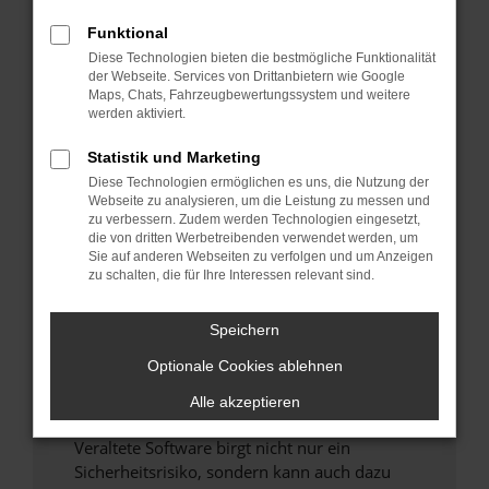
Funktional
Überprüfe deine Firewall und deine
Diese Technologien bieten die bestmögliche Funktionalität
Internetverbindung.
der Webseite. Services von Drittanbietern wie Google
Laden andere Webseiten, zum Beispiel deine
Maps, Chats, Fahrzeugbewertungssystem und weitere
Suchmaschine?
werden aktiviert.
Prüfe deine Browsererweiterungen.
Statistik und Marketing
Manche Erweiterungen, wie Werbeblocker,
Diese Technologien ermöglichen es uns, die Nutzung der
können das Laden bestimmter Seiten
Webseite zu analysieren, um die Leistung zu messen und
verhindern. Funktioniert die Seite in einem
zu verbessern. Zudem werden Technologien eingesetzt,
anderen Browser oder in einem privaten
die von dritten Werbetreibenden verwendet werden, um
Sie auf anderen Webseiten zu verfolgen und um Anzeigen
Fenster?
zu schalten, die für Ihre Interessen relevant sind.
Starte dein Gerät neu.
Das kann manchmal helfen, vorübergehende
Speichern
Probleme zu beheben.
Optionale Cookies ablehnen
Stelle sicher, dass dein Browser und dein
Betriebssystem auf dem neuesten Stand
Alle akzeptieren
sind.
Veraltete Software birgt nicht nur ein
Sicherheitsrisiko, sondern kann auch dazu