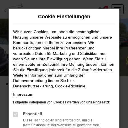
Zum
0
Hauptinhalt
Cookie Einstellungen
springen
Wir nutzen Cookies, um Ihnen die bestmögliche
Nutzung unserer Webseite zu ermöglichen und unsere
Kommunikation mit Ihnen zu verbessern. Wir
berücksichtigen hierbei Ihre Präferenzen und
verarbeiten Daten für Marketing und Statistiken nur,
wenn Sie uns Ihre Einwilligung geben. Wenn Sie zu
einem späteren Zeitpunkt Ihre Meinung ändern, können
Unser Fahrzeugbestand vor Ort
Sie die Einwilligung jederzeit für die Zukunft widerrufen.
Entdecken Sie unsere sofort verfügbaren
Weitere Informationen zum Umfang der
Datenverarbeitung finden Sie hier:
Startseite
Fahrzeugangebote
Fahrzeuge vor Ort
Datenschutzerklärung
,
Cookie-Richtlinie
.
Impressum
Folgende Kategorien von Cookies werden von uns eingesetzt:
Fehler: Network Error
Essentiell
Diese Technologien sind erforderlich, um die
Beim Laden ist ein Fehler aufgetreten.
Kernfunktionalität der Webseite zu gewährleisten.
Hier sind ein paar Tipps, die dir helfen können: