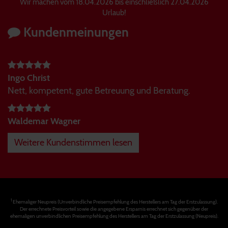
Wir machen vom 18.04.2026 bis einschließlich 27.04.2026
Urlaub!
Kundenmeinungen
Ingo Christ
Nett, kompetent, gute Betreuung und Beratung.
Waldemar Wagner
Weitere Kundenstimmen lesen
1
Ehemaliger Neupreis (Unverbindliche Preisempfehlung des Herstellers am Tag der Erstzulassung).
Der errechnete Preisvorteil sowie die angegebene Ersparnis errechnet sich gegenüber der
ehemaligen unverbindlichen Preisempfehlung des Herstellers am Tag der Erstzulassung (Neupreis).