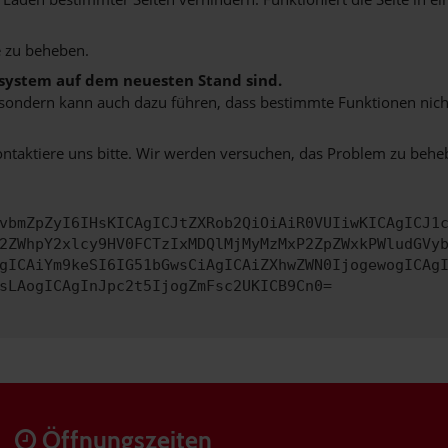
 zu beheben.
bssystem auf dem neuesten Stand sind.
ko, sondern kann auch dazu führen, dass bestimmte Funktionen nic
ontaktiere uns bitte. Wir werden versuchen, das Problem zu behe
vbmZpZyI6IHsKICAgICJtZXRob2QiOiAiR0VUIiwKICAgICJ1
2ZWhpY2xlcy9HV0FCTzIxMDQlMjMyMzMxP2ZpZWxkPWludGVy
gICAiYm9keSI6IG51bGwsCiAgICAiZXhwZWN0IjogewogICAg
sLAogICAgInJpc2t5IjogZmFsc2UKICB9Cn0=
Öffnungszeiten