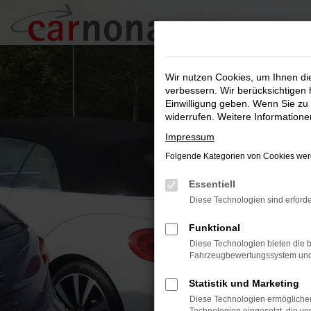
Zum
Hauptinhalt
springen
Wir nutzen Cookies, um Ihnen d
verbessern. Wir berücksichtigen 
Einwilligung geben. Wenn Sie zu 
widerrufen. Weitere Information
Impressum
Folgende Kategorien von Cookies werd
Essentiell
Diese Technologien sind erforde
Funktional
Diese Technologien bieten die b
Fahrzeugbewertungssystem und w
Statistik und Marketing
Diese Technologien ermöglichen