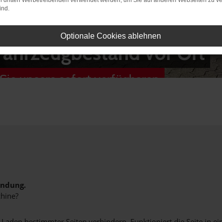
on dritten Werbetreibenden verwendet werden, um Sie auf anderen Webseiten zu ve
ind.
Optionale Cookies ablehnen
Fahrzeugbestand vor Ort
Sie unsere sofort verfügbaren
indung.
hine?
aden bestimmter Seiten verhindern. Funktioniert die Seite in e