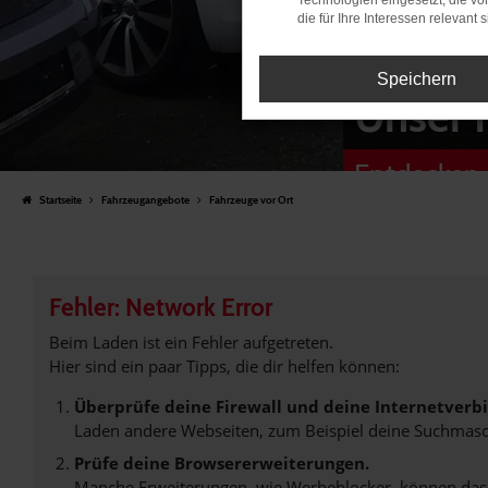
Technologien eingesetzt, die v
die für Ihre Interessen relevant s
Speichern
Unser 
Entdecken 
Startseite
Fahrzeugangebote
Fahrzeuge vor Ort
Fehler: Network Error
Beim Laden ist ein Fehler aufgetreten.
Hier sind ein paar Tipps, die dir helfen können:
Überprüfe deine Firewall und deine Internetverb
Laden andere Webseiten, zum Beispiel deine Suchmasc
Prüfe deine Browsererweiterungen.
Manche Erweiterungen, wie Werbeblocker, können das L