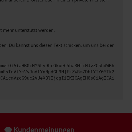
ht mehr unterstützt werden.
ben. Du kannst uns diesen Text schicken, um uns bei der
cmwiOiAiaHR0cHM6Ly9hcGkueC5ha3MtcHJvZC5hdWRh
bmFsTnVtYmVyJndlYnNpdGU9NjFkZWRmZDhlYTY0YTk2
ICAicmVzcG9uc2VUeXBlIjogIiIKICAgIH0sCiAgICAi
Kundenmeinungen