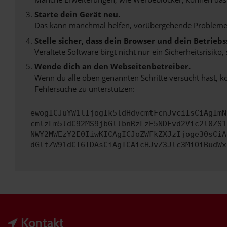
Starte dein Gerät neu.
Das kann manchmal helfen, vorübergehende Probleme
Stelle sicher, dass dein Browser und dein Betrie
Veraltete Software birgt nicht nur ein Sicherheitsrisi
Wende dich an den Webseitenbetreiber.
Wenn du alle oben genannten Schritte versucht hast, k
Fehlersuche zu unterstützen:
ewogICJuYW1lIjogIk5ldHdvcmtFcnJvciIsCiAgImN
cmlzLm5ldC92MS9jbGllbnRzLzE5NDEvd2Vic2l0ZS1
NWY2MWEzY2E0IiwKICAgICJoZWFkZXJzIjoge30sCiA
dGltZW91dCI6IDAsCiAgICAicHJvZ3Jlc3MiOiBudWx
Kontakt