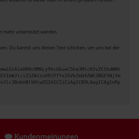
ht mehr unterstützt werden.
ben. Du kannst uns diesen Text schicken, um uns bei der
cmwiOiAiaHR0cHM6Ly9hcGkueC5ha3MtcHJvZC5hdWRh
bE51bWJlciZ3ZWJzaXRlPTYxZGVkZmQ4ZWE2NGE5NjVm
InJlc3BvbnNlVHlwZSI6ICIiCiAgICB9LAogICAgInRp
Kundenmeinungen