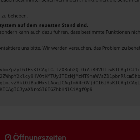
 zu beheben.
bssystem auf dem neuesten Stand sind.
ko, sondern kann auch dazu führen, dass bestimmte Funktionen nic
ontaktiere uns bitte. Wir werden versuchen, das Problem zu behe
vbmZpZyI6IHsKICAgICJtZXRob2QiOiAiR0VUIiwKICAgICJ1
2ZWhpY2xlcy9HV0tKMTUyJTIzMjMzMT9maWVsZD1pbnRlcm5h
gImJvZHkiOiBudWxsLAogICAgImV4cGVjdCI6IHsKICAgICAg
KICAgICJyaXNreSI6IGZhbHNlCiAgfQp9
Öffnungszeiten