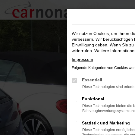
Zum
Hauptinhalt
springen
Wir nutzen Cookies, um Ihnen d
verbessern. Wir berücksichtigen 
Einwilligung geben. Wenn Sie zu 
widerrufen. Weitere Information
Impressum
Folgende Kategorien von Cookies werd
Essentiell
Diese Technologien sind erforde
Funktional
Diese Technologien bieten die b
Fahrzeugbewertungssystem und w
Statistik und Marketing
Diese Technologien ermöglichen