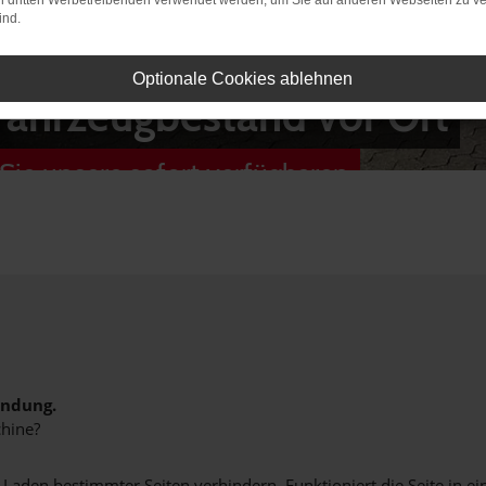
on dritten Werbetreibenden verwendet werden, um Sie auf anderen Webseiten zu ve
ind.
Optionale Cookies ablehnen
Fahrzeugbestand vor Ort
Sie unsere sofort verfügbaren
indung.
hine?
aden bestimmter Seiten verhindern. Funktioniert die Seite in e