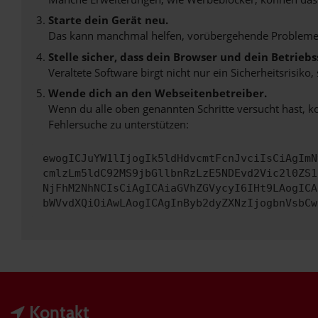
Starte dein Gerät neu.
Das kann manchmal helfen, vorübergehende Probleme
Stelle sicher, dass dein Browser und dein Betrie
Veraltete Software birgt nicht nur ein Sicherheitsrisi
Wende dich an den Webseitenbetreiber.
Wenn du alle oben genannten Schritte versucht hast, k
Fehlersuche zu unterstützen:
ewogICJuYW1lIjogIk5ldHdvcmtFcnJvciIsCiAgImN
cmlzLm5ldC92MS9jbGllbnRzLzE5NDEvd2Vic2l0ZS1
NjFhM2NhNCIsCiAgICAiaGVhZGVycyI6IHt9LAogICA
bWVvdXQiOiAwLAogICAgInByb2dyZXNzIjogbnVsbCw
Kontakt