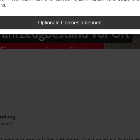
on dritten Werbetreibenden verwendet werden, um Sie auf anderen Webseiten zu ve
ind.
Optionale Cookies ablehnen
Fahrzeugbestand vor Ort
Sie unsere sofort verfügbaren
indung.
hine?
aden bestimmter Seiten verhindern. Funktioniert die Seite in e