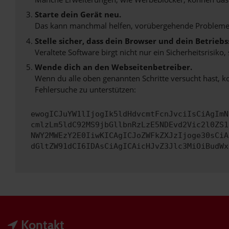
Starte dein Gerät neu.
Das kann manchmal helfen, vorübergehende Probleme
Stelle sicher, dass dein Browser und dein Betrie
Veraltete Software birgt nicht nur ein Sicherheitsrisi
Wende dich an den Webseitenbetreiber.
Wenn du alle oben genannten Schritte versucht hast, k
Fehlersuche zu unterstützen:
ewogICJuYW1lIjogIk5ldHdvcmtFcnJvciIsCiAgImN
cmlzLm5ldC92MS9jbGllbnRzLzE5NDEvd2Vic2l0ZS1
NWY2MWEzY2E0IiwKICAgICJoZWFkZXJzIjoge30sCiA
dGltZW91dCI6IDAsCiAgICAicHJvZ3Jlc3MiOiBudWx
Kontakt