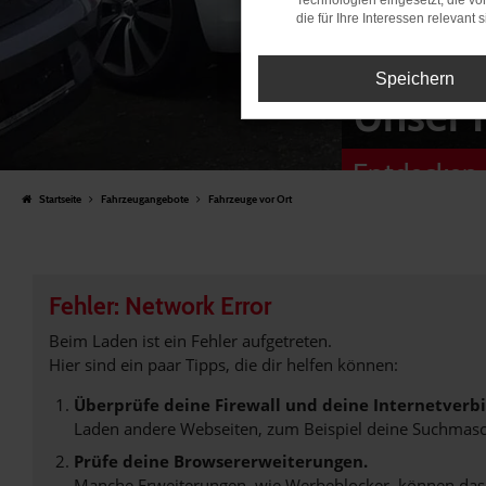
Technologien eingesetzt, die v
die für Ihre Interessen relevant s
Speichern
Unser 
Entdecken 
Startseite
Fahrzeugangebote
Fahrzeuge vor Ort
Fehler: Network Error
Beim Laden ist ein Fehler aufgetreten.
Hier sind ein paar Tipps, die dir helfen können:
Überprüfe deine Firewall und deine Internetverb
Laden andere Webseiten, zum Beispiel deine Suchmasc
Prüfe deine Browsererweiterungen.
Manche Erweiterungen, wie Werbeblocker, können das L