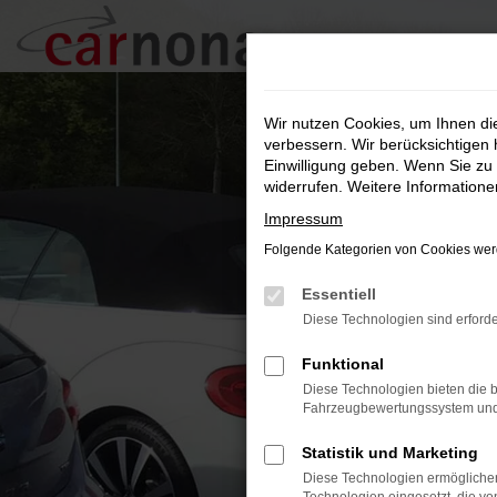
Zum
Hauptinhalt
springen
Wir nutzen Cookies, um Ihnen d
verbessern. Wir berücksichtigen 
Einwilligung geben. Wenn Sie zu 
widerrufen. Weitere Information
Impressum
Folgende Kategorien von Cookies werd
Essentiell
Diese Technologien sind erforde
Funktional
Diese Technologien bieten die b
Fahrzeugbewertungssystem und w
Statistik und Marketing
Diese Technologien ermöglichen