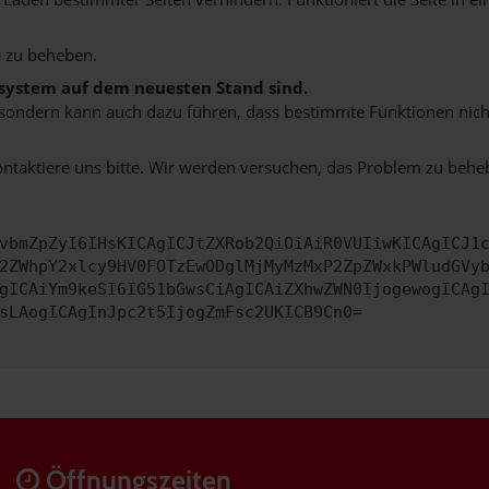
 zu beheben.
bssystem auf dem neuesten Stand sind.
ko, sondern kann auch dazu führen, dass bestimmte Funktionen nic
ontaktiere uns bitte. Wir werden versuchen, das Problem zu behe
vbmZpZyI6IHsKICAgICJtZXRob2QiOiAiR0VUIiwKICAgICJ1
2ZWhpY2xlcy9HV0FOTzEwODglMjMyMzMxP2ZpZWxkPWludGVy
gICAiYm9keSI6IG51bGwsCiAgICAiZXhwZWN0IjogewogICAg
sLAogICAgInJpc2t5IjogZmFsc2UKICB9Cn0=
Öffnungszeiten