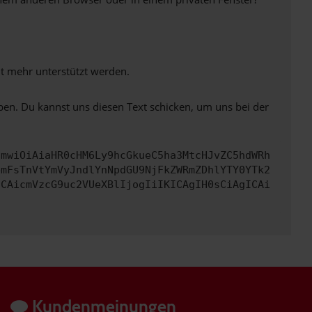
ht mehr unterstützt werden.
ben. Du kannst uns diesen Text schicken, um uns bei der
cmwiOiAiaHR0cHM6Ly9hcGkueC5ha3MtcHJvZC5hdWRh
bmFsTnVtYmVyJndlYnNpdGU9NjFkZWRmZDhlYTY0YTk2
ICAicmVzcG9uc2VUeXBlIjogIiIKICAgIH0sCiAgICAi
Kundenmeinungen