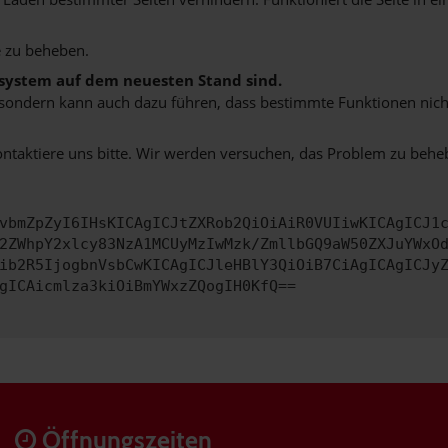
 zu beheben.
bssystem auf dem neuesten Stand sind.
ko, sondern kann auch dazu führen, dass bestimmte Funktionen nic
ontaktiere uns bitte. Wir werden versuchen, das Problem zu behe
vbmZpZyI6IHsKICAgICJtZXRob2QiOiAiR0VUIiwKICAgICJ1
2ZWhpY2xlcy83NzA1MCUyMzIwMzk/ZmllbGQ9aW50ZXJuYWxO
ib2R5IjogbnVsbCwKICAgICJleHBlY3QiOiB7CiAgICAgICJy
gICAicmlza3kiOiBmYWxzZQogIH0KfQ==
Öffnungszeiten