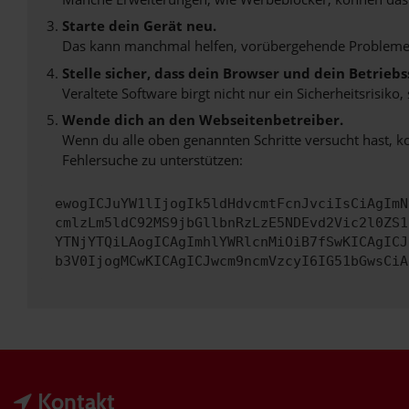
Starte dein Gerät neu.
Das kann manchmal helfen, vorübergehende Probleme
Stelle sicher, dass dein Browser und dein Betrie
Veraltete Software birgt nicht nur ein Sicherheitsrisi
Wende dich an den Webseitenbetreiber.
Wenn du alle oben genannten Schritte versucht hast, k
Fehlersuche zu unterstützen:
ewogICJuYW1lIjogIk5ldHdvcmtFcnJvciIsCiAgImN
cmlzLm5ldC92MS9jbGllbnRzLzE5NDEvd2Vic2l0ZS1
YTNjYTQiLAogICAgImhlYWRlcnMiOiB7fSwKICAgICJ
b3V0IjogMCwKICAgICJwcm9ncmVzcyI6IG51bGwsCiA
Kontakt