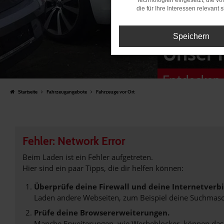
Technologien eingesetzt, die v
die für Ihre Interessen relevant s
Speichern
Unser 
Entdecken 
Startseite
Fahrzeugangebote
Fahrzeuge vor Ort
Fehler: Network Error
Beim Laden ist ein Fehler aufgetreten.
Hier sind ein paar Tipps, die dir helfen können:
Überprüfe deine Firewall und deine Internetverb
Laden andere Webseiten, zum Beispiel deine Suchmasc
Prüfe deine Browsererweiterungen.
Manche Erweiterungen, wie Werbeblocker, können das L