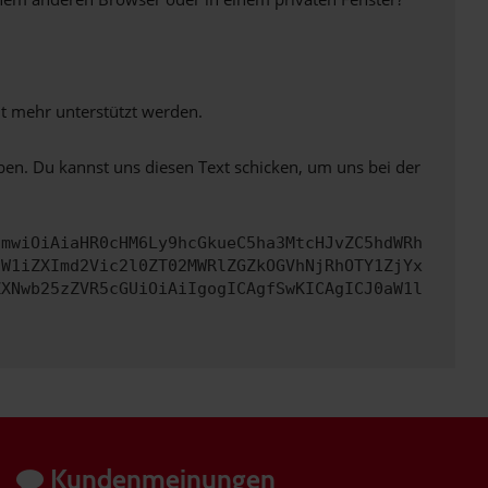
ht mehr unterstützt werden.
ben. Du kannst uns diesen Text schicken, um uns bei der
cmwiOiAiaHR0cHM6Ly9hcGkueC5ha3MtcHJvZC5hdWRh
dW1iZXImd2Vic2l0ZT02MWRlZGZkOGVhNjRhOTY1ZjYx
ZXNwb25zZVR5cGUiOiAiIgogICAgfSwKICAgICJ0aW1l
Kundenmeinungen