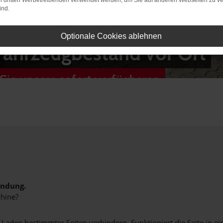
on dritten Werbetreibenden verwendet werden, um Sie auf anderen Webseiten zu ve
ind.
Optionale Cookies ablehnen
Fahrzeugbestand vor Ort
Sie unsere sofort verfügbaren
indung.
hine?
aden bestimmter Seiten verhindern. Funktioniert die Seite in e