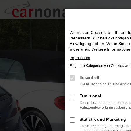
Zum
Hauptinhalt
springen
Wir nutzen Cookies, um Ihnen d
verbessern. Wir berücksichtigen 
Einwilligung geben. Wenn Sie zu 
widerrufen. Weitere Information
Impressum
Folgende Kategorien von Cookies werd
Essentiell
Diese Technologien sind erforde
Funktional
Diese Technologien bieten die b
Fahrzeugbewertungssystem und w
Statistik und Marketing
Diese Technologien ermöglichen