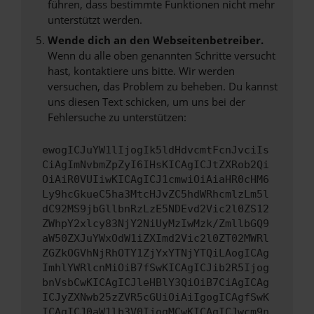
führen, dass bestimmte Funktionen nicht mehr
unterstützt werden.
Wende dich an den Webseitenbetreiber.
Wenn du alle oben genannten Schritte versucht
hast, kontaktiere uns bitte. Wir werden
versuchen, das Problem zu beheben. Du kannst
uns diesen Text schicken, um uns bei der
Fehlersuche zu unterstützen:
ewogICJuYW1lIjogIk5ldHdvcmtFcnJvciIs
CiAgImNvbmZpZyI6IHsKICAgICJtZXRob2Qi
OiAiR0VUIiwKICAgICJ1cmwiOiAiaHR0cHM6
Ly9hcGkueC5ha3MtcHJvZC5hdWRhcmlzLm5l
dC92MS9jbGllbnRzLzE5NDEvd2Vic2l0ZS12
ZWhpY2xlcy83NjY2NiUyMzIwMzk/ZmllbGQ9
aW50ZXJuYWxOdW1iZXImd2Vic2l0ZT02MWRl
ZGZkOGVhNjRhOTY1ZjYxYTNjYTQiLAogICAg
ImhlYWRlcnMiOiB7fSwKICAgICJib2R5Ijog
bnVsbCwKICAgICJleHBlY3QiOiB7CiAgICAg
ICJyZXNwb25zZVR5cGUiOiAiIgogICAgfSwK
ICAgICJ0aW1lb3V0IjogMCwKICAgICJwcm9n