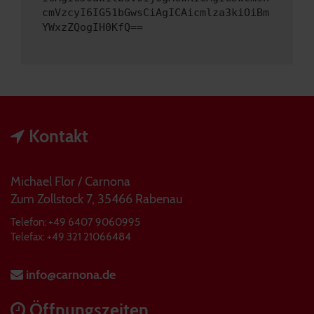
cmVzcyI6IG51bGwsCiAgICAicmlza3kiOiBm
YWxzZQogIH0KfQ==
Kontakt
Michael Flor / Carnona
Zum Zollstock 7, 35466 Rabenau
Telefon: +49 6407 9060995
Telefax: +49 321 21066484
info@carnona.de
Öffnungszeiten