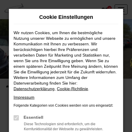
Zum
0
Hauptinhalt
Cookie Einstellungen
springen
Wir nutzen Cookies, um Ihnen die bestmögliche
Nutzung unserer Webseite zu ermöglichen und unsere
Kommunikation mit Ihnen zu verbessern. Wir
berücksichtigen hierbei Ihre Präferenzen und
verarbeiten Daten für Marketing und Statistiken nur,
wenn Sie uns Ihre Einwilligung geben. Wenn Sie zu
einem späteren Zeitpunkt Ihre Meinung ändern, können
Unser Fahrzeugbestand vor Ort
Sie die Einwilligung jederzeit für die Zukunft widerrufen.
Entdecken Sie unsere sofort verfügbaren
Weitere Informationen zum Umfang der
Datenverarbeitung finden Sie hier:
Startseite
Fahrzeugangebote
Fahrzeuge vor Ort
Datenschutzerklärung
,
Cookie-Richtlinie
.
Impressum
Folgende Kategorien von Cookies werden von uns eingesetzt:
Fehler: Network Error
Essentiell
Diese Technologien sind erforderlich, um die
Beim Laden ist ein Fehler aufgetreten.
Kernfunktionalität der Webseite zu gewährleisten.
Hier sind ein paar Tipps, die dir helfen können: