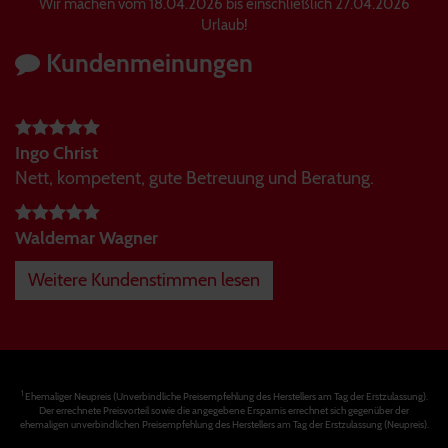
Wir machen vom 18.04.2026 bis einschließlich 27.04.2026
Urlaub!
Kundenmeinungen
Ingo Christ
Nett, kompetent, gute Betreuung und Beratung.
Waldemar Wagner
Weitere Kundenstimmen lesen
1
Ehemaliger Neupreis (Unverbindliche Preisempfehlung des Herstellers am Tag der Erstzulassung).
Der errechnete Preisvorteil sowie die angegebene Ersparnis errechnet sich gegenüber der
ehemaligen unverbindlichen Preisempfehlung des Herstellers am Tag der Erstzulassung (Neupreis).