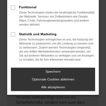
Funktional
Überprüfe deine Firewall und deine
Diese Technologien bieten die bestmögliche Funktionalität
Internetverbindung.
der Webseite. Services von Drittanbietern wie Google
Laden andere Webseiten, zum Beispiel deine
Maps, Chats, Fahrzeugbewertungssystem und weitere
Suchmaschine?
werden aktiviert.
Prüfe deine Browsererweiterungen.
Statistik und Marketing
Manche Erweiterungen, wie Werbeblocker,
Diese Technologien ermöglichen es uns, die Nutzung der
können das Laden bestimmter Seiten
Webseite zu analysieren, um die Leistung zu messen und
verhindern. Funktioniert die Seite in einem
zu verbessern. Zudem werden Technologien eingesetzt,
anderen Browser oder in einem privaten
die von dritten Werbetreibenden verwendet werden, um
Sie auf anderen Webseiten zu verfolgen und um Anzeigen
Fenster?
zu schalten, die für Ihre Interessen relevant sind.
Starte dein Gerät neu.
Das kann manchmal helfen, vorübergehende
Speichern
Probleme zu beheben.
Optionale Cookies ablehnen
Stelle sicher, dass dein Browser und dein
Betriebssystem auf dem neuesten Stand
Alle akzeptieren
sind.
Veraltete Software birgt nicht nur ein
Sicherheitsrisiko, sondern kann auch dazu