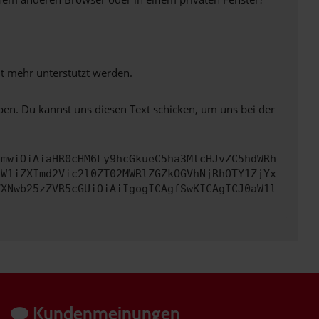
ht mehr unterstützt werden.
ben. Du kannst uns diesen Text schicken, um uns bei der
cmwiOiAiaHR0cHM6Ly9hcGkueC5ha3MtcHJvZC5hdWRh
dW1iZXImd2Vic2l0ZT02MWRlZGZkOGVhNjRhOTY1ZjYx
ZXNwb25zZVR5cGUiOiAiIgogICAgfSwKICAgICJ0aW1l
Kundenmeinungen