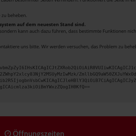
 zu beheben.
bssystem auf dem neuesten Stand sind.
ko, sondern kann auch dazu führen, dass bestimmte Funktionen nic
ontaktiere uns bitte. Wir werden versuchen, das Problem zu behe
vbmZpZyI6IHsKICAgICJtZXRob2QiOiAiR0VUIiwKICAgICJ1
2ZWhpY2xlcy83NjY2MSUyMzIwMzk/ZmllbGQ9aW50ZXJuYWxO
ib2R5IjogbnVsbCwKICAgICJleHBlY3QiOiB7CiAgICAgICJy
gICAicmlza3kiOiBmYWxzZQogIH0KfQ==
Öffnungszeiten