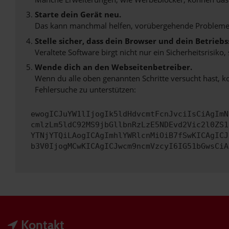
Starte dein Gerät neu.
Das kann manchmal helfen, vorübergehende Probleme
Stelle sicher, dass dein Browser und dein Betrie
Veraltete Software birgt nicht nur ein Sicherheitsrisi
Wende dich an den Webseitenbetreiber.
Wenn du alle oben genannten Schritte versucht hast, k
Fehlersuche zu unterstützen:
ewogICJuYW1lIjogIk5ldHdvcmtFcnJvciIsCiAgImN
cmlzLm5ldC92MS9jbGllbnRzLzE5NDEvd2Vic2l0ZS1
YTNjYTQiLAogICAgImhlYWRlcnMiOiB7fSwKICAgICJ
b3V0IjogMCwKICAgICJwcm9ncmVzcyI6IG51bGwsCiA
Kontakt