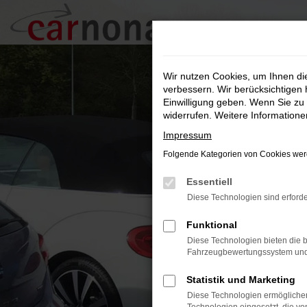
Zum
Hauptinhalt
springen
Wir nutzen Cookies, um Ihnen d
verbessern. Wir berücksichtigen 
Einwilligung geben. Wenn Sie zu 
widerrufen. Weitere Information
Impressum
Folgende Kategorien von Cookies werd
Essentiell
Diese Technologien sind erforde
Funktional
Diese Technologien bieten die b
Fahrzeugbewertungssystem und w
Statistik und Marketing
Diese Technologien ermöglichen