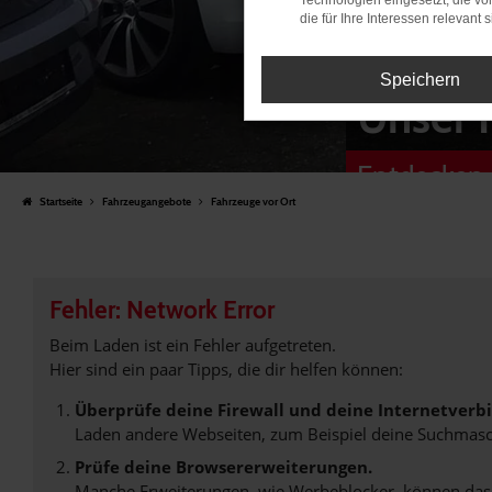
Technologien eingesetzt, die v
die für Ihre Interessen relevant s
Speichern
Unser 
Entdecken 
Startseite
Fahrzeugangebote
Fahrzeuge vor Ort
Fehler: Network Error
Beim Laden ist ein Fehler aufgetreten.
Hier sind ein paar Tipps, die dir helfen können:
Überprüfe deine Firewall und deine Internetverb
Laden andere Webseiten, zum Beispiel deine Suchmasc
Prüfe deine Browsererweiterungen.
Manche Erweiterungen, wie Werbeblocker, können das L