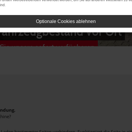
on dritten Werbetreibenden verwendet werden, um Sie auf anderen Webseiten zu ve
ind.
Optionale Cookies ablehnen
Fahrzeugbestand vor Ort
Sie unsere sofort verfügbaren
indung.
hine?
aden bestimmter Seiten verhindern. Funktioniert die Seite in e