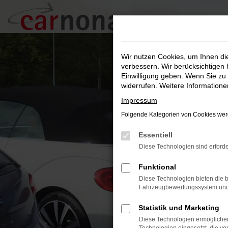
Zum
Hauptinhalt
springen
Wir nutzen Cookies, um Ihnen d
verbessern. Wir berücksichtigen 
Einwilligung geben. Wenn Sie zu 
widerrufen. Weitere Information
Impressum
Folgende Kategorien von Cookies werd
Essentiell
Diese Technologien sind erforde
Funktional
Diese Technologien bieten die b
Fahrzeugbewertungssystem und w
Statistik und Marketing
Diese Technologien ermöglichen