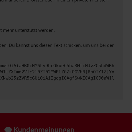
ht mehr unterstützt werden.
ben. Du kannst uns diesen Text schicken, um uns bei der
cmwiOiAiaHR0cHM6Ly9hcGkueC5ha3MtcHJvZC5hdWRh
dW1iZXImd2Vic2l0ZT02MWRlZGZkOGVhNjRhOTY1ZjYx
ZXNwb25zZVR5cGUiOiAiIgogICAgfSwKICAgICJ0aW1l
Kundenmeinungen