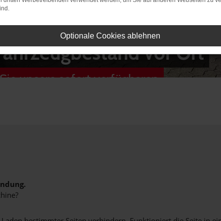
on dritten Werbetreibenden verwendet werden, um Sie auf anderen Webseiten zu ve
ind.
Optionale Cookies ablehnen
Fahrzeugbestand vor Ort
Sie unsere sofort verfügbaren
indung.
hine?
aden bestimmter Seiten verhindern. Funktioniert die Seite in e