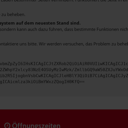
 zu beheben.
bssystem auf dem neuesten Stand sind.
ko, sondern kann auch dazu führen, dass bestimmte Funktionen nic
ontaktiere uns bitte. Wir werden versuchen, das Problem zu behe
vbmZpZyI6IHsKICAgICJtZXRob2QiOiAiR0VUIiwKICAgICJ1
2ZWhpY2xlcy83NzE4OSUyMzIwMzk/ZmllbGQ9aW50ZXJuYWxO
ib2R5IjogbnVsbCwKICAgICJleHBlY3QiOiB7CiAgICAgICJy
gICAicmlza3kiOiBmYWxzZQogIH0KfQ==
Öffnungszeiten