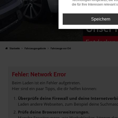
Technologien eingesetzt, die v
die für Ihre Interessen relevant s
Speichern
Unser 
Entdecken 
Startseite
Fahrzeugangebote
Fahrzeuge vor Ort
Fehler: Network Error
Beim Laden ist ein Fehler aufgetreten.
Hier sind ein paar Tipps, die dir helfen können:
Überprüfe deine Firewall und deine Internetverb
Laden andere Webseiten, zum Beispiel deine Suchmasc
Prüfe deine Browsererweiterungen.
Manche Erweiterungen, wie Werbeblocker, können das L