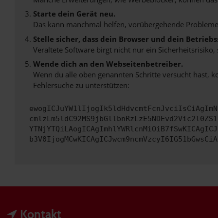
Starte dein Gerät neu.
Das kann manchmal helfen, vorübergehende Probleme
Stelle sicher, dass dein Browser und dein Betrie
Veraltete Software birgt nicht nur ein Sicherheitsrisi
Wende dich an den Webseitenbetreiber.
Wenn du alle oben genannten Schritte versucht hast, k
Fehlersuche zu unterstützen:
ewogICJuYW1lIjogIk5ldHdvcmtFcnJvciIsCiAgImN
cmlzLm5ldC92MS9jbGllbnRzLzE5NDEvd2Vic2l0ZS1
YTNjYTQiLAogICAgImhlYWRlcnMiOiB7fSwKICAgICJ
b3V0IjogMCwKICAgICJwcm9ncmVzcyI6IG51bGwsCiA
Kontakt