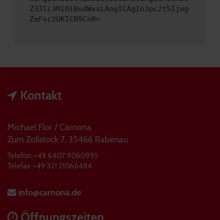
Z3Jlc3MiOiBudWxsLAogICAgInJpc2t5Ijog
ZmFsc2UKICB9Cn0=
Kontakt
Michael Flor / Carnona
Zum Zollstock 7, 35466 Rabenau
Telefon: +49 6407 9060995
Telefax: +49 321 21066484
info@carnona.de
Öffnungszeiten