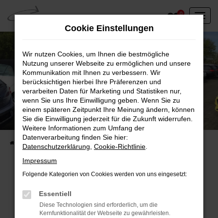
Zum
0
Hauptinhalt
Cookie Einstellungen
springen
Wir nutzen Cookies, um Ihnen die bestmögliche
Nutzung unserer Webseite zu ermöglichen und unsere
Kommunikation mit Ihnen zu verbessern. Wir
berücksichtigen hierbei Ihre Präferenzen und
verarbeiten Daten für Marketing und Statistiken nur,
wenn Sie uns Ihre Einwilligung geben. Wenn Sie zu
einem späteren Zeitpunkt Ihre Meinung ändern, können
Unser Fahrzeugbestand vor Ort
Sie die Einwilligung jederzeit für die Zukunft widerrufen.
Entdecken Sie unsere sofort verfügbaren
Weitere Informationen zum Umfang der
Datenverarbeitung finden Sie hier:
Startseite
Fahrzeugangebote
Fahrzeuge vor Ort
Datenschutzerklärung
,
Cookie-Richtlinie
.
Impressum
Folgende Kategorien von Cookies werden von uns eingesetzt:
Fehler: Network Error
Essentiell
Diese Technologien sind erforderlich, um die
Beim Laden ist ein Fehler aufgetreten.
Kernfunktionalität der Webseite zu gewährleisten.
Hier sind ein paar Tipps, die dir helfen können: