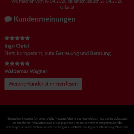
Wir machen vom 18.04.2026 bis einschließlich 27.04.2026
Urlaub!
Kundenmeinungen
Ingo Christ
Nett, kompetent, gute Betreuung und Beratung.
Waldemar Wagner
Weitere Kundenstimmen lesen
1
Ehemaliger Neupreis (Unverbindliche Preisempfehlung des Herstellers am Tag der Erstzulassung).
Der errechnete Preisvorteil sowie die angegebene Ersparnis errechnet sich gegenüber der
ehemaligen unverbindlichen Preisempfehlung des Herstellers am Tag der Erstzulassung (Neupreis).