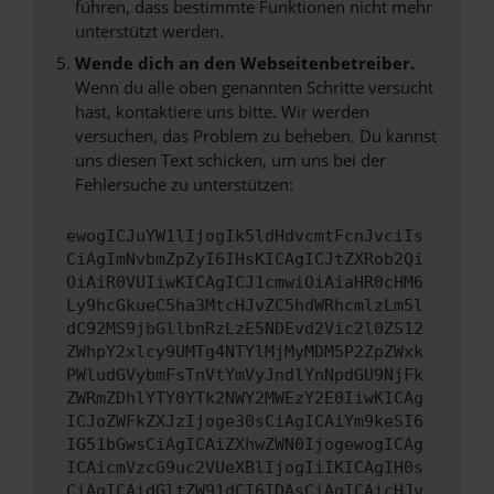
führen, dass bestimmte Funktionen nicht mehr
unterstützt werden.
Wende dich an den Webseitenbetreiber.
Wenn du alle oben genannten Schritte versucht
hast, kontaktiere uns bitte. Wir werden
versuchen, das Problem zu beheben. Du kannst
uns diesen Text schicken, um uns bei der
Fehlersuche zu unterstützen:
ewogICJuYW1lIjogIk5ldHdvcmtFcnJvciIs
CiAgImNvbmZpZyI6IHsKICAgICJtZXRob2Qi
OiAiR0VUIiwKICAgICJ1cmwiOiAiaHR0cHM6
Ly9hcGkueC5ha3MtcHJvZC5hdWRhcmlzLm5l
dC92MS9jbGllbnRzLzE5NDEvd2Vic2l0ZS12
ZWhpY2xlcy9UMTg4NTYlMjMyMDM5P2ZpZWxk
PWludGVybmFsTnVtYmVyJndlYnNpdGU9NjFk
ZWRmZDhlYTY0YTk2NWY2MWEzY2E0IiwKICAg
ICJoZWFkZXJzIjoge30sCiAgICAiYm9keSI6
IG51bGwsCiAgICAiZXhwZWN0IjogewogICAg
ICAicmVzcG9uc2VUeXBlIjogIiIKICAgIH0s
CiAgICAidGltZW91dCI6IDAsCiAgICAicHJv