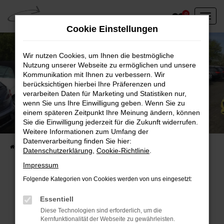
Zum
0
Hauptinhalt
Cookie Einstellungen
springen
Wir nutzen Cookies, um Ihnen die bestmögliche
Nutzung unserer Webseite zu ermöglichen und unsere
Kommunikation mit Ihnen zu verbessern. Wir
berücksichtigen hierbei Ihre Präferenzen und
verarbeiten Daten für Marketing und Statistiken nur,
wenn Sie uns Ihre Einwilligung geben. Wenn Sie zu
einem späteren Zeitpunkt Ihre Meinung ändern, können
Unser Fahrzeugbestand vor Ort
Sie die Einwilligung jederzeit für die Zukunft widerrufen.
Entdecken Sie unsere sofort verfügbaren
Weitere Informationen zum Umfang der
Datenverarbeitung finden Sie hier:
Startseite
Fahrzeugangebote
Fahrzeuge vor Ort
Datenschutzerklärung
,
Cookie-Richtlinie
.
Impressum
Folgende Kategorien von Cookies werden von uns eingesetzt:
Fehler: Network Error
Essentiell
Diese Technologien sind erforderlich, um die
Beim Laden ist ein Fehler aufgetreten.
Kernfunktionalität der Webseite zu gewährleisten.
Hier sind ein paar Tipps, die dir helfen können: