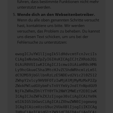
führen, dass bestimmte Funktionen nicht mehr
unterstützt werden.
Wende dich an den Webseitenbetreiber.
Wenn du alle oben genannten Schritte versucht
hast, kontaktiere uns bitte. Wir werden
versuchen, das Problem zu beheben. Du kannst
uns diesen Text schicken, um uns bei der
Fehlersuche zu unterstützen:
ewogICJuYW1lIjogIk5ldHdvcmtFcnJvciIs
CiAgImNvbmZpZyI6IHsKICAgICJtZXRob2Qi
OiAiR0VUIiwKICAgICJ1cmwiOiAiaHR0cHM6
Ly9hcGkueC5ha3MtcHJvZC5hdWRhcmlzLm5l
dC92MS9jbGllbnRzLzE5NDEvd2Vic2l0ZS12
ZWhpY2xlcy9HV0FOTzIwMjAlMjMyMzMxP2Zp
ZWxkPWludGVybmFsTnVtYmVyJndlYnNpdGU9
NjFkZWRmZDhlYTY0YTk2NWY2MWEzY2E0IiwK
ICAgICJoZWFkZXJzIjoge30sCiAgICAiYm9k
eSI6IG51bGwsCiAgICAiZXhwZWN0Ijogewog
ICAgICAicmVzcG9uc2VUeXBlIjogIiIKICAg
IH0sCiAgICAidGltZW91dCI6IDAsCiAgICAi