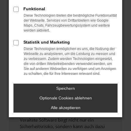
Funktional
Überprüfe deine Firewall und deine
Diese Technologien bieten die bestmögliche Funktionalität
Internetverbindung.
der Webseite. Services von Drittanbietern wie Google
Laden andere Webseiten, zum Beispiel deine
Maps, Chats, Fahrzeugbewertungssystem und weitere
Suchmaschine?
werden aktiviert.
Prüfe deine Browsererweiterungen.
Statistik und Marketing
Manche Erweiterungen, wie Werbeblocker,
Diese Technologien ermöglichen es uns, die Nutzung der
können das Laden bestimmter Seiten
Webseite zu analysieren, um die Leistung zu messen und
verhindern. Funktioniert die Seite in einem
zu verbessern. Zudem werden Technologien eingesetzt,
anderen Browser oder in einem privaten
die von dritten Werbetreibenden verwendet werden, um
Sie auf anderen Webseiten zu verfolgen und um Anzeigen
Fenster?
zu schalten, die für Ihre Interessen relevant sind.
Starte dein Gerät neu.
Das kann manchmal helfen, vorübergehende
Speichern
Probleme zu beheben.
Optionale Cookies ablehnen
Stelle sicher, dass dein Browser und dein
Betriebssystem auf dem neuesten Stand
Alle akzeptieren
sind.
Veraltete Software birgt nicht nur ein
Sicherheitsrisiko, sondern kann auch dazu