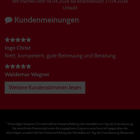
Wir machen vom 18.04.2026 bis einschließlich 27.04.2026
Urlaub!
Kundenmeinungen
Ingo Christ
Nett, kompetent, gute Betreuung und Beratung.
Waldemar Wagner
Weitere Kundenstimmen lesen
1
Ehemaliger Neupreis (Unverbindliche Preisempfehlung des Herstellers am Tag der Erstzulassung).
Der errechnete Preisvorteil sowie die angegebene Ersparnis errechnet sich gegenüber der
ehemaligen unverbindlichen Preisempfehlung des Herstellers am Tag der Erstzulassung (Neupreis).