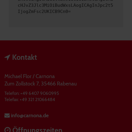
cHJvZ3Jlc3MiOiBudWxsLAogICAgInJpc2t5
IjogZmFsc2UKICB9Cn0=
Kontakt
Michael Flor / Carnona
Zum Zollstock 7, 35466 Rabenau
Telefon: +49 6407 9060995
Telefax: +49 321 21066484
info@carnona.de
Öffnungszeiten