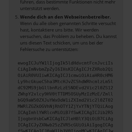
führen, dass bestimmte Funktionen nicht mehr
unterstützt werden.
Wende dich an den Webseitenbetreiber.
Wenn du alle oben genannten Schritte versucht
hast, kontaktiere uns bitte. Wir werden
versuchen, das Problem zu beheben. Du kannst
uns diesen Text schicken, um uns bei der
Fehlersuche zu unterstützen:
ewogICJuYW1lIjogIk5ldHdvcmtFcnJvciIs
CiAgImNvbmZpZyI6IHsKICAgICJtZXRob2Qi
OiAiR0VUIiwKICAgICJ1cmwiOiAiaHR0cHM6
Ly9hcGkueC5ha3MtcHJvZC5hdWRhcmlzLm5l
dC92MS9jbGllbnRzLzE5NDEvd2Vic2l0ZS12
ZWhpY2xlcy9HV0tTTDM5OSUyMzIzMzE/Zmll
bGQ9aW50ZXJuYWxOdW1iZXImd2Vic2l0ZT02
MWRlZGZkOGVhNjRhOTY1ZjYxYTNjYTQiLAog
ICAgImhlYWRlcnMiOiB7fSwKICAgICJib2R5
IjogbnVsbCwKICAgICJleHBlY3QiOiB7CiAg
ICAgICJyZXNwb25zZVR5cGUiOiAiIgogICAg
fSwKICAgICJ0aW1lb3V0IjogMCwKICAgICJw