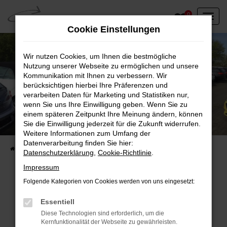
Zum
0
Hauptinhalt
Cookie Einstellungen
springen
Wir nutzen Cookies, um Ihnen die bestmögliche
Nutzung unserer Webseite zu ermöglichen und unsere
Kommunikation mit Ihnen zu verbessern. Wir
berücksichtigen hierbei Ihre Präferenzen und
verarbeiten Daten für Marketing und Statistiken nur,
wenn Sie uns Ihre Einwilligung geben. Wenn Sie zu
einem späteren Zeitpunkt Ihre Meinung ändern, können
Unser Fahrzeugbestand vor Ort
Sie die Einwilligung jederzeit für die Zukunft widerrufen.
Entdecken Sie unsere sofort verfügbaren
Weitere Informationen zum Umfang der
Datenverarbeitung finden Sie hier:
Startseite
Fahrzeugangebote
Fahrzeuge vor Ort
Datenschutzerklärung
,
Cookie-Richtlinie
.
Impressum
Folgende Kategorien von Cookies werden von uns eingesetzt:
Fehler: Network Error
Essentiell
Diese Technologien sind erforderlich, um die
Beim Laden ist ein Fehler aufgetreten.
Kernfunktionalität der Webseite zu gewährleisten.
Hier sind ein paar Tipps, die dir helfen können: