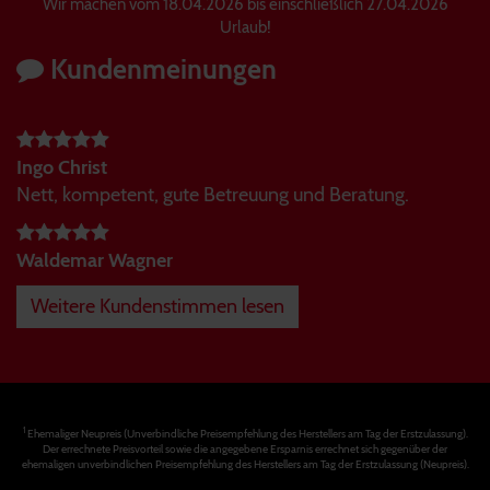
Wir machen vom 18.04.2026 bis einschließlich 27.04.2026
Urlaub!
Kundenmeinungen
Ingo Christ
Nett, kompetent, gute Betreuung und Beratung.
Waldemar Wagner
Weitere Kundenstimmen lesen
1
Ehemaliger Neupreis (Unverbindliche Preisempfehlung des Herstellers am Tag der Erstzulassung).
Der errechnete Preisvorteil sowie die angegebene Ersparnis errechnet sich gegenüber der
ehemaligen unverbindlichen Preisempfehlung des Herstellers am Tag der Erstzulassung (Neupreis).