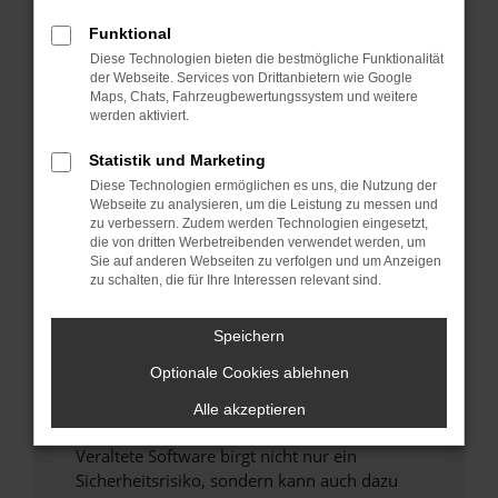
Funktional
Überprüfe deine Firewall und deine
Diese Technologien bieten die bestmögliche Funktionalität
Internetverbindung.
der Webseite. Services von Drittanbietern wie Google
Laden andere Webseiten, zum Beispiel deine
Maps, Chats, Fahrzeugbewertungssystem und weitere
Suchmaschine?
werden aktiviert.
Prüfe deine Browsererweiterungen.
Statistik und Marketing
Manche Erweiterungen, wie Werbeblocker,
Diese Technologien ermöglichen es uns, die Nutzung der
können das Laden bestimmter Seiten
Webseite zu analysieren, um die Leistung zu messen und
verhindern. Funktioniert die Seite in einem
zu verbessern. Zudem werden Technologien eingesetzt,
anderen Browser oder in einem privaten
die von dritten Werbetreibenden verwendet werden, um
Sie auf anderen Webseiten zu verfolgen und um Anzeigen
Fenster?
zu schalten, die für Ihre Interessen relevant sind.
Starte dein Gerät neu.
Das kann manchmal helfen, vorübergehende
Speichern
Probleme zu beheben.
Optionale Cookies ablehnen
Stelle sicher, dass dein Browser und dein
Betriebssystem auf dem neuesten Stand
Alle akzeptieren
sind.
Veraltete Software birgt nicht nur ein
Sicherheitsrisiko, sondern kann auch dazu