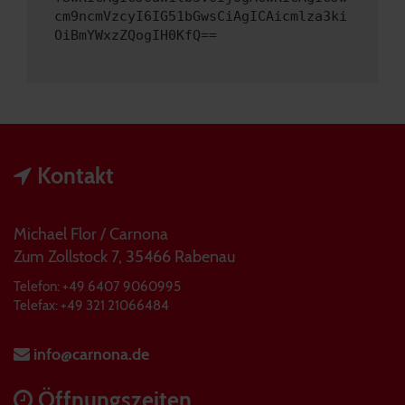
cm9ncmVzcyI6IG51bGwsCiAgICAicmlza3ki
OiBmYWxzZQogIH0KfQ==
Kontakt
Michael Flor / Carnona
Zum Zollstock 7, 35466 Rabenau
Telefon: +49 6407 9060995
Telefax: +49 321 21066484
info@carnona.de
Öffnungszeiten