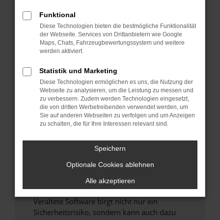
Funktional
Überprüfe deine Firewall und deine
Diese Technologien bieten die bestmögliche Funktionalität
Internetverbindung.
der Webseite. Services von Drittanbietern wie Google
Laden andere Webseiten, zum Beispiel deine
Maps, Chats, Fahrzeugbewertungssystem und weitere
Suchmaschine?
werden aktiviert.
Prüfe deine Browsererweiterungen.
Statistik und Marketing
Manche Erweiterungen, wie Werbeblocker,
Diese Technologien ermöglichen es uns, die Nutzung der
können das Laden bestimmter Seiten
Webseite zu analysieren, um die Leistung zu messen und
verhindern. Funktioniert die Seite in einem
zu verbessern. Zudem werden Technologien eingesetzt,
anderen Browser oder in einem privaten
die von dritten Werbetreibenden verwendet werden, um
Sie auf anderen Webseiten zu verfolgen und um Anzeigen
Fenster?
zu schalten, die für Ihre Interessen relevant sind.
Starte dein Gerät neu.
Das kann manchmal helfen, vorübergehende
Speichern
Probleme zu beheben.
Optionale Cookies ablehnen
Stelle sicher, dass dein Browser und dein
Betriebssystem auf dem neuesten Stand
Alle akzeptieren
sind.
Veraltete Software birgt nicht nur ein
Sicherheitsrisiko, sondern kann auch dazu