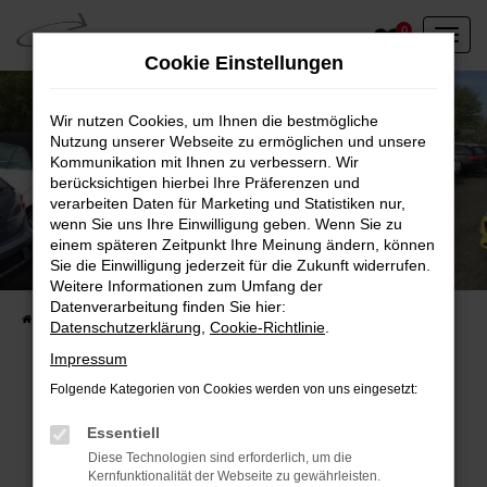
Zum
0
Hauptinhalt
Cookie Einstellungen
springen
Wir nutzen Cookies, um Ihnen die bestmögliche
Nutzung unserer Webseite zu ermöglichen und unsere
Kommunikation mit Ihnen zu verbessern. Wir
berücksichtigen hierbei Ihre Präferenzen und
verarbeiten Daten für Marketing und Statistiken nur,
wenn Sie uns Ihre Einwilligung geben. Wenn Sie zu
einem späteren Zeitpunkt Ihre Meinung ändern, können
Unser Fahrzeugbestand vor Ort
Sie die Einwilligung jederzeit für die Zukunft widerrufen.
Entdecken Sie unsere sofort verfügbaren
Weitere Informationen zum Umfang der
Datenverarbeitung finden Sie hier:
Startseite
Fahrzeugangebote
Fahrzeuge vor Ort
Datenschutzerklärung
,
Cookie-Richtlinie
.
Impressum
Folgende Kategorien von Cookies werden von uns eingesetzt:
Fehler: Network Error
Essentiell
Diese Technologien sind erforderlich, um die
Beim Laden ist ein Fehler aufgetreten.
Kernfunktionalität der Webseite zu gewährleisten.
Hier sind ein paar Tipps, die dir helfen können: