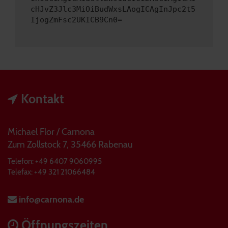
cHJvZ3Jlc3MiOiBudWxsLAogICAgInJpc2t5
IjogZmFsc2UKICB9Cn0=
Kontakt
Michael Flor / Carnona
Zum Zollstock 7, 35466 Rabenau
Telefon: +49 6407 9060995
Telefax: +49 321 21066484
info@carnona.de
Öffnungszeiten