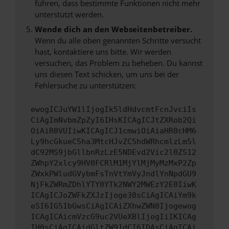
führen, dass bestimmte Funktionen nicht mehr
unterstützt werden.
Wende dich an den Webseitenbetreiber.
Wenn du alle oben genannten Schritte versucht
hast, kontaktiere uns bitte. Wir werden
versuchen, das Problem zu beheben. Du kannst
uns diesen Text schicken, um uns bei der
Fehlersuche zu unterstützen:
ewogICJuYW1lIjogIk5ldHdvcmtFcnJvciIs
CiAgImNvbmZpZyI6IHsKICAgICJtZXRob2Qi
OiAiR0VUIiwKICAgICJ1cmwiOiAiaHR0cHM6
Ly9hcGkueC5ha3MtcHJvZC5hdWRhcmlzLm5l
dC92MS9jbGllbnRzLzE5NDEvd2Vic2l0ZS12
ZWhpY2xlcy9HV0FCRlM1MjYlMjMyMzMxP2Zp
ZWxkPWludGVybmFsTnVtYmVyJndlYnNpdGU9
NjFkZWRmZDhlYTY0YTk2NWY2MWEzY2E0IiwK
ICAgICJoZWFkZXJzIjoge30sCiAgICAiYm9k
eSI6IG51bGwsCiAgICAiZXhwZWN0Ijogewog
ICAgICAicmVzcG9uc2VUeXBlIjogIiIKICAg
IH0sCiAgICAidGltZW91dCI6IDAsCiAgICAi