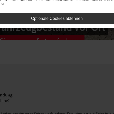
on dritten Werbetreibenden verwendet werden, um Sie auf anderen Webseiten zu ve
ind.
Optionale Cookies ablehnen
Fahrzeugbestand vor Ort
Sie unsere sofort verfügbaren
indung.
hine?
aden bestimmter Seiten verhindern. Funktioniert die Seite in e