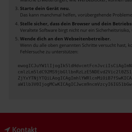
Starte dein Gerät neu.
Das kann manchmal helfen, vorübergehende Probleme
Stelle sicher, dass dein Browser und dein Betrie
Veraltete Software birgt nicht nur ein Sicherheitsrisi
Wende dich an den Webseitenbetreiber.
Wenn du alle oben genannten Schritte versucht hast, k
Fehlersuche zu unterstützen:
ewogICJuYW1lIjogIk5ldHdvcmtFcnJvciIsCiAgImN
cmlzLm5ldC92MS9jbGllbnRzLzE5NDEvd2Vic2l0ZS1
ZjYxYTNjYTQiLAogICAgImhlYWRlcnMiOiB7fSwKICA
aW1lb3V0IjogMCwKICAgICJwcm9ncmVzcyI6IG51bGw
Kontakt