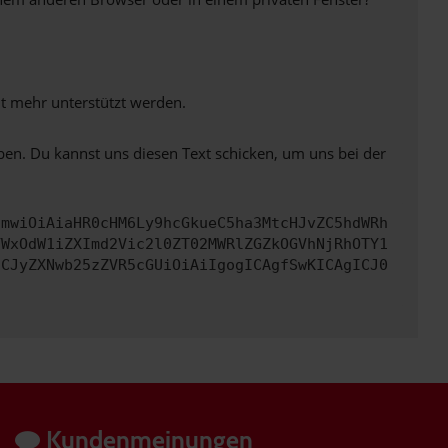
ht mehr unterstützt werden.
ben. Du kannst uns diesen Text schicken, um uns bei der
cmwiOiAiaHR0cHM6Ly9hcGkueC5ha3MtcHJvZC5hdWRh
YWxOdW1iZXImd2Vic2l0ZT02MWRlZGZkOGVhNjRhOTY1
ICJyZXNwb25zZVR5cGUiOiAiIgogICAgfSwKICAgICJ0
Kundenmeinungen