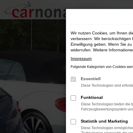
Zum
Hauptinhalt
springen
Wir nutzen Cookies, um Ihnen d
verbessern. Wir berücksichtigen 
Einwilligung geben. Wenn Sie zu 
widerrufen. Weitere Information
Impressum
Folgende Kategorien von Cookies werd
Essentiell
Diese Technologien sind erforde
Funktional
Diese Technologien bieten die b
Fahrzeugbewertungssystem und w
Statistik und Marketing
Diese Technologien ermöglichen