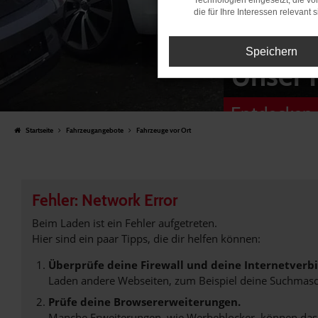
Technologien eingesetzt, die v
die für Ihre Interessen relevant s
Speichern
Unser 
Entdecken 
Startseite
Fahrzeugangebote
Fahrzeuge vor Ort
Fehler: Network Error
Beim Laden ist ein Fehler aufgetreten.
Hier sind ein paar Tipps, die dir helfen können:
Überprüfe deine Firewall und deine Internetverb
Laden andere Webseiten, zum Beispiel deine Suchmasc
Prüfe deine Browsererweiterungen.
Manche Erweiterungen, wie Werbeblocker, können das L