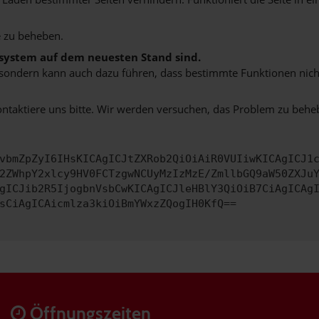
 zu beheben.
bssystem auf dem neuesten Stand sind.
ko, sondern kann auch dazu führen, dass bestimmte Funktionen nic
ontaktiere uns bitte. Wir werden versuchen, das Problem zu behe
vbmZpZyI6IHsKICAgICJtZXRob2QiOiAiR0VUIiwKICAgICJ1
2ZWhpY2xlcy9HV0FCTzgwNCUyMzIzMzE/ZmllbGQ9aW50ZXJu
gICJib2R5IjogbnVsbCwKICAgICJleHBlY3QiOiB7CiAgICAg
sCiAgICAicmlza3kiOiBmYWxzZQogIH0KfQ==
Öffnungszeiten