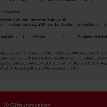
 zu beheben.
bssystem auf dem neuesten Stand sind.
ko, sondern kann auch dazu führen, dass bestimmte Funktionen nic
ontaktiere uns bitte. Wir werden versuchen, das Problem zu behe
vbmZpZyI6IHsKICAgICJtZXRob2QiOiAiR0VUIiwKICAgICJ1
2ZWhpY2xlcy8yNjkwMjAyNiUyMzE0NzM/ZmllbGQ9aW50ZXJu
gICJib2R5IjogbnVsbCwKICAgICJleHBlY3QiOiB7CiAgICAg
sCiAgICAicmlza3kiOiBmYWxzZQogIH0KfQ==
Öffnungszeiten