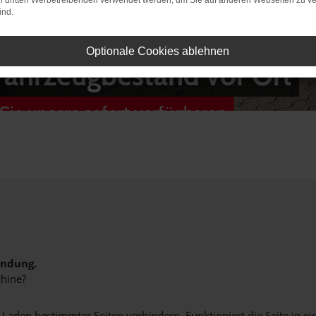
on dritten Werbetreibenden verwendet werden, um Sie auf anderen Webseiten zu ve
ind.
Optionale Cookies ablehnen
Fahrzeugbestand vor Ort
Sie unsere sofort verfügbaren
indung.
hine?
aden bestimmter Seiten verhindern. Funktioniert die Seite in e