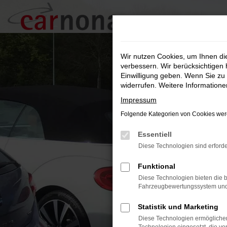
Zum
Hauptinhalt
springen
Wir nutzen Cookies, um Ihnen d
verbessern. Wir berücksichtigen 
Einwilligung geben. Wenn Sie zu 
widerrufen. Weitere Information
Impressum
Folgende Kategorien von Cookies werd
Essentiell
Diese Technologien sind erforde
Funktional
Diese Technologien bieten die b
Fahrzeugbewertungssystem und w
Statistik und Marketing
Diese Technologien ermöglichen