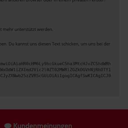
ht mehr unterstützt werden.
ben. Du kannst uns diesen Text schicken, um uns bei der
cmwiOiAiaHR0cHM6Ly9hcGkueC5ha3MtcHJvZC5hdWRh
YWxOdW1iZXImd2Vic2l0ZT02MWRlZGZkOGVhNjRhOTY1
ICJyZXNwb25zZVR5cGUiOiAiIgogICAgfSwKICAgICJ0
Kundenmeinungen