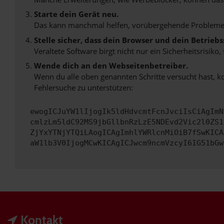
Starte dein Gerät neu.
Das kann manchmal helfen, vorübergehende Probleme
Stelle sicher, dass dein Browser und dein Betrie
Veraltete Software birgt nicht nur ein Sicherheitsrisi
Wende dich an den Webseitenbetreiber.
Wenn du alle oben genannten Schritte versucht hast, k
Fehlersuche zu unterstützen:
ewogICJuYW1lIjogIk5ldHdvcmtFcnJvciIsCiAgImN
cmlzLm5ldC92MS9jbGllbnRzLzE5NDEvd2Vic2l0ZS1
ZjYxYTNjYTQiLAogICAgImhlYWRlcnMiOiB7fSwKICA
aW1lb3V0IjogMCwKICAgICJwcm9ncmVzcyI6IG51bGw
Kontakt