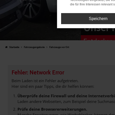
Technologien eingesetzt, die v
die für Ihre Interessen relevant s
Speichern
Unser 
Entdecken 
Startseite
Fahrzeugangebote
Fahrzeuge vor Ort
Fehler: Network Error
Beim Laden ist ein Fehler aufgetreten.
Hier sind ein paar Tipps, die dir helfen können:
Überprüfe deine Firewall und deine Internetverb
Laden andere Webseiten, zum Beispiel deine Suchmasc
Prüfe deine Browsererweiterungen.
Manche Erweiterungen, wie Werbeblocker, können das L