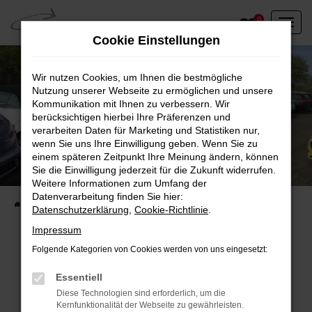
Zum
0
Hauptinhalt
Cookie Einstellungen
springen
Wir nutzen Cookies, um Ihnen die bestmögliche
Nutzung unserer Webseite zu ermöglichen und unsere
Kommunikation mit Ihnen zu verbessern. Wir
berücksichtigen hierbei Ihre Präferenzen und
verarbeiten Daten für Marketing und Statistiken nur,
wenn Sie uns Ihre Einwilligung geben. Wenn Sie zu
einem späteren Zeitpunkt Ihre Meinung ändern, können
Unser Fahrzeugbestand vor Ort
Sie die Einwilligung jederzeit für die Zukunft widerrufen.
Entdecken Sie unsere sofort verfügbaren
Weitere Informationen zum Umfang der
Datenverarbeitung finden Sie hier:
Startseite
Fahrzeugangebote
Fahrzeuge vor Ort
Datenschutzerklärung
,
Cookie-Richtlinie
.
Impressum
Folgende Kategorien von Cookies werden von uns eingesetzt:
Fehler: Network Error
Essentiell
Diese Technologien sind erforderlich, um die
Beim Laden ist ein Fehler aufgetreten.
Kernfunktionalität der Webseite zu gewährleisten.
Hier sind ein paar Tipps, die dir helfen können: