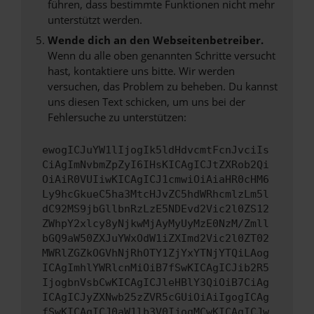
führen, dass bestimmte Funktionen nicht mehr
unterstützt werden.
Wende dich an den Webseitenbetreiber.
Wenn du alle oben genannten Schritte versucht
hast, kontaktiere uns bitte. Wir werden
versuchen, das Problem zu beheben. Du kannst
uns diesen Text schicken, um uns bei der
Fehlersuche zu unterstützen:
ewogICJuYW1lIjogIk5ldHdvcmtFcnJvciIs
CiAgImNvbmZpZyI6IHsKICAgICJtZXRob2Qi
OiAiR0VUIiwKICAgICJ1cmwiOiAiaHR0cHM6
Ly9hcGkueC5ha3MtcHJvZC5hdWRhcmlzLm5l
dC92MS9jbGllbnRzLzE5NDEvd2Vic2l0ZS12
ZWhpY2xlcy8yNjkwMjAyMyUyMzE0NzM/Zmll
bGQ9aW50ZXJuYWxOdW1iZXImd2Vic2l0ZT02
MWRlZGZkOGVhNjRhOTY1ZjYxYTNjYTQiLAog
ICAgImhlYWRlcnMiOiB7fSwKICAgICJib2R5
IjogbnVsbCwKICAgICJleHBlY3QiOiB7CiAg
ICAgICJyZXNwb25zZVR5cGUiOiAiIgogICAg
fSwKICAgICJ0aW1lb3V0IjogMCwKICAgICJw