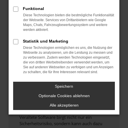
Funktional
Überprüfe deine Firewall und deine
Diese Technologien bieten die bestmögliche Funktionalität
Internetverbindung.
der Webseite. Services von Drittanbietern wie Google
Laden andere Webseiten, zum Beispiel deine
Maps, Chats, Fahrzeugbewertungssystem und weitere
Suchmaschine?
werden aktiviert.
Prüfe deine Browsererweiterungen.
Statistik und Marketing
Manche Erweiterungen, wie Werbeblocker,
Diese Technologien ermöglichen es uns, die Nutzung der
können das Laden bestimmter Seiten
Webseite zu analysieren, um die Leistung zu messen und
verhindern. Funktioniert die Seite in einem
zu verbessern. Zudem werden Technologien eingesetzt,
anderen Browser oder in einem privaten
die von dritten Werbetreibenden verwendet werden, um
Sie auf anderen Webseiten zu verfolgen und um Anzeigen
Fenster?
zu schalten, die für Ihre Interessen relevant sind.
Starte dein Gerät neu.
Das kann manchmal helfen, vorübergehende
Speichern
Probleme zu beheben.
Optionale Cookies ablehnen
Stelle sicher, dass dein Browser und dein
Betriebssystem auf dem neuesten Stand
Alle akzeptieren
sind.
Veraltete Software birgt nicht nur ein
Sicherheitsrisiko, sondern kann auch dazu