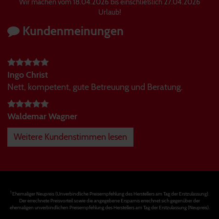
Wir machen vom 18.04.2026 bis einschließlich 27.04.2026
Urlaub!
Kundenmeinungen
Ingo Christ
Nett, kompetent, gute Betreuung und Beratung.
Waldemar Wagner
Weitere Kundenstimmen lesen
1
Ehemaliger Neupreis (Unverbindliche Preisempfehlung des Herstellers am Tag der Erstzulassung).
Der errechnete Preisvorteil sowie die angegebene Ersparnis errechnet sich gegenüber der
ehemaligen unverbindlichen Preisempfehlung des Herstellers am Tag der Erstzulassung (Neupreis).