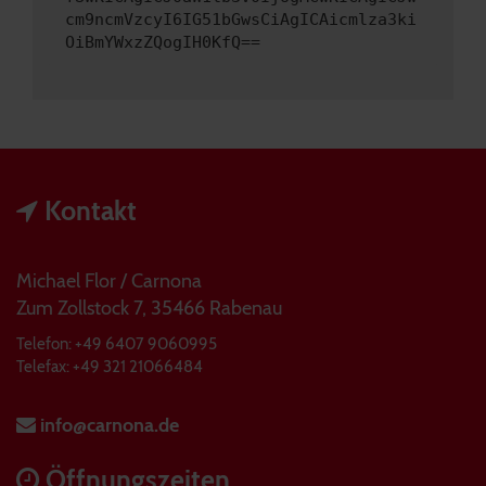
cm9ncmVzcyI6IG51bGwsCiAgICAicmlza3ki
OiBmYWxzZQogIH0KfQ==
Kontakt
Michael Flor / Carnona
Zum Zollstock 7, 35466 Rabenau
Telefon: +49 6407 9060995
Telefax: +49 321 21066484
info@carnona.de
Öffnungszeiten