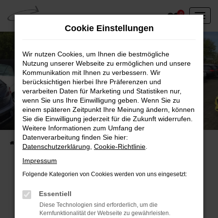
Zum
0
Hauptinhalt
Cookie Einstellungen
springen
Wir nutzen Cookies, um Ihnen die bestmögliche
Nutzung unserer Webseite zu ermöglichen und unsere
Kommunikation mit Ihnen zu verbessern. Wir
berücksichtigen hierbei Ihre Präferenzen und
verarbeiten Daten für Marketing und Statistiken nur,
wenn Sie uns Ihre Einwilligung geben. Wenn Sie zu
einem späteren Zeitpunkt Ihre Meinung ändern, können
Unser Fahrzeugbestand vor Ort
Sie die Einwilligung jederzeit für die Zukunft widerrufen.
Entdecken Sie unsere sofort verfügbaren
Weitere Informationen zum Umfang der
Datenverarbeitung finden Sie hier:
Startseite
Fahrzeugangebote
Fahrzeuge vor Ort
Datenschutzerklärung
,
Cookie-Richtlinie
.
Impressum
Folgende Kategorien von Cookies werden von uns eingesetzt:
Fehler: Network Error
Essentiell
Diese Technologien sind erforderlich, um die
Beim Laden ist ein Fehler aufgetreten.
Kernfunktionalität der Webseite zu gewährleisten.
Hier sind ein paar Tipps, die dir helfen können: