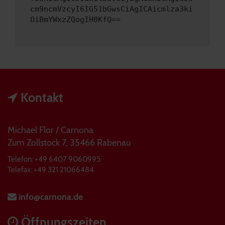
cm9ncmVzcyI6IG51bGwsCiAgICAicmlza3ki
OiBmYWxzZQogIH0KfQ==
Kontakt
Michael Flor / Carnona
Zum Zollstock 7, 35466 Rabenau
Telefon: +49 6407 9060995
Telefax: +49 321 21066484
info@carnona.de
Öffnungszeiten