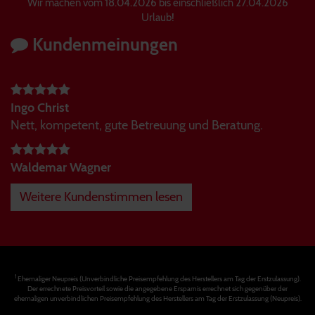
Wir machen vom 18.04.2026 bis einschließlich 27.04.2026
Urlaub!
Kundenmeinungen
Ingo Christ
Nett, kompetent, gute Betreuung und Beratung.
Waldemar Wagner
Weitere Kundenstimmen lesen
1
Ehemaliger Neupreis (Unverbindliche Preisempfehlung des Herstellers am Tag der Erstzulassung).
Der errechnete Preisvorteil sowie die angegebene Ersparnis errechnet sich gegenüber der
ehemaligen unverbindlichen Preisempfehlung des Herstellers am Tag der Erstzulassung (Neupreis).