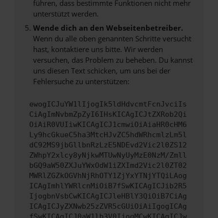
führen, dass bestimmte Funktionen nicht mehr
unterstützt werden.
Wende dich an den Webseitenbetreiber.
Wenn du alle oben genannten Schritte versucht
hast, kontaktiere uns bitte. Wir werden
versuchen, das Problem zu beheben. Du kannst
uns diesen Text schicken, um uns bei der
Fehlersuche zu unterstützen:
ewogICJuYW1lIjogIk5ldHdvcmtFcnJvciIs
CiAgImNvbmZpZyI6IHsKICAgICJtZXRob2Qi
OiAiR0VUIiwKICAgICJ1cmwiOiAiaHR0cHM6
Ly9hcGkueC5ha3MtcHJvZC5hdWRhcmlzLm5l
dC92MS9jbGllbnRzLzE5NDEvd2Vic2l0ZS12
ZWhpY2xlcy8yNjkwMTUwNyUyMzE0NzM/Zmll
bGQ9aW50ZXJuYWxOdW1iZXImd2Vic2l0ZT02
MWRlZGZkOGVhNjRhOTY1ZjYxYTNjYTQiLAog
ICAgImhlYWRlcnMiOiB7fSwKICAgICJib2R5
IjogbnVsbCwKICAgICJleHBlY3QiOiB7CiAg
ICAgICJyZXNwb25zZVR5cGUiOiAiIgogICAg
fSwKICAgICJ0aW1lb3V0IjogMCwKICAgICJw