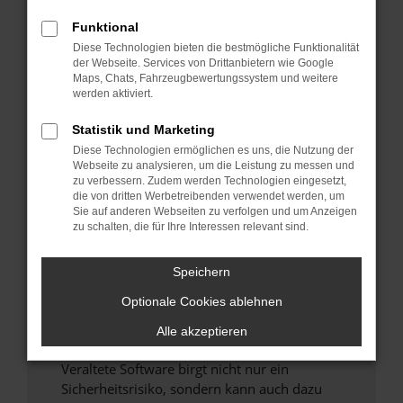
Funktional
Überprüfe deine Firewall und deine
Diese Technologien bieten die bestmögliche Funktionalität
Internetverbindung.
der Webseite. Services von Drittanbietern wie Google
Laden andere Webseiten, zum Beispiel deine
Maps, Chats, Fahrzeugbewertungssystem und weitere
Suchmaschine?
werden aktiviert.
Prüfe deine Browsererweiterungen.
Statistik und Marketing
Manche Erweiterungen, wie Werbeblocker,
Diese Technologien ermöglichen es uns, die Nutzung der
können das Laden bestimmter Seiten
Webseite zu analysieren, um die Leistung zu messen und
verhindern. Funktioniert die Seite in einem
zu verbessern. Zudem werden Technologien eingesetzt,
anderen Browser oder in einem privaten
die von dritten Werbetreibenden verwendet werden, um
Sie auf anderen Webseiten zu verfolgen und um Anzeigen
Fenster?
zu schalten, die für Ihre Interessen relevant sind.
Starte dein Gerät neu.
Das kann manchmal helfen, vorübergehende
Speichern
Probleme zu beheben.
Optionale Cookies ablehnen
Stelle sicher, dass dein Browser und dein
Betriebssystem auf dem neuesten Stand
Alle akzeptieren
sind.
Veraltete Software birgt nicht nur ein
Sicherheitsrisiko, sondern kann auch dazu