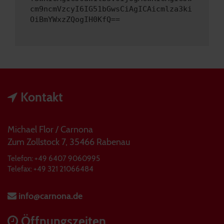
cm9ncmVzcyI6IG51bGwsCiAgICAicmlza3ki
OiBmYWxzZQogIH0KfQ==
Kontakt
Michael Flor / Carnona
Zum Zollstock 7, 35466 Rabenau
Telefon: +49 6407 9060995
Telefax: +49 321 21066484
info@carnona.de
Öffnungszeiten