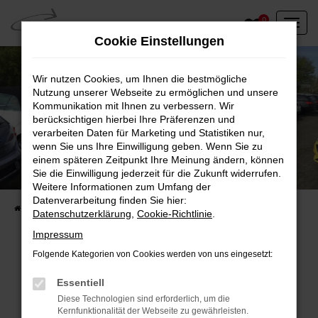
Zum
0
Hauptinhalt
Cookie Einstellungen
springen
Wir nutzen Cookies, um Ihnen die bestmögliche
Nutzung unserer Webseite zu ermöglichen und unsere
Kommunikation mit Ihnen zu verbessern. Wir
berücksichtigen hierbei Ihre Präferenzen und
verarbeiten Daten für Marketing und Statistiken nur,
wenn Sie uns Ihre Einwilligung geben. Wenn Sie zu
einem späteren Zeitpunkt Ihre Meinung ändern, können
Unser Fahrzeugbestand vor Ort
Sie die Einwilligung jederzeit für die Zukunft widerrufen.
Entdecken Sie unsere sofort verfügbaren
Weitere Informationen zum Umfang der
Datenverarbeitung finden Sie hier:
Startseite
Fahrzeugangebote
Fahrzeuge vor Ort
Datenschutzerklärung
,
Cookie-Richtlinie
.
Impressum
Folgende Kategorien von Cookies werden von uns eingesetzt:
Fehler: Network Error
Essentiell
Diese Technologien sind erforderlich, um die
Beim Laden ist ein Fehler aufgetreten.
Kernfunktionalität der Webseite zu gewährleisten.
Hier sind ein paar Tipps, die dir helfen können: