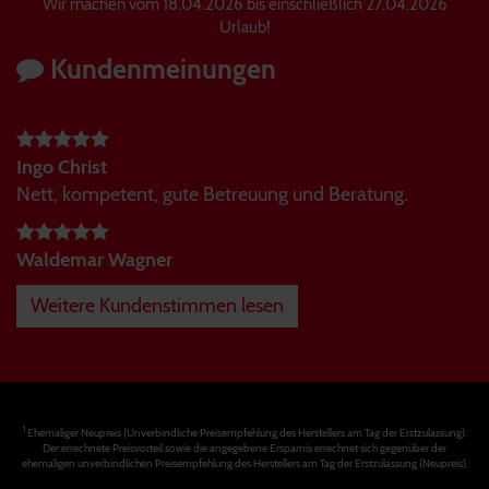
Wir machen vom 18.04.2026 bis einschließlich 27.04.2026
Urlaub!
Kundenmeinungen
Ingo Christ
Nett, kompetent, gute Betreuung und Beratung.
Waldemar Wagner
Weitere Kundenstimmen lesen
1
Ehemaliger Neupreis (Unverbindliche Preisempfehlung des Herstellers am Tag der Erstzulassung).
Der errechnete Preisvorteil sowie die angegebene Ersparnis errechnet sich gegenüber der
ehemaligen unverbindlichen Preisempfehlung des Herstellers am Tag der Erstzulassung (Neupreis).