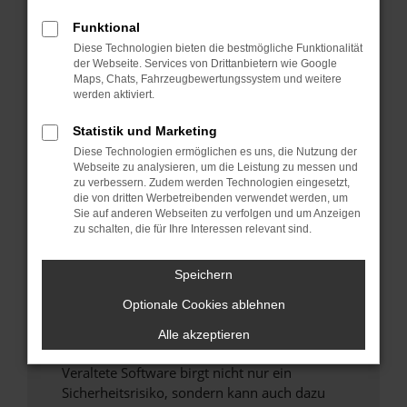
Funktional
Überprüfe deine Firewall und deine
Diese Technologien bieten die bestmögliche Funktionalität
Internetverbindung.
der Webseite. Services von Drittanbietern wie Google
Laden andere Webseiten, zum Beispiel deine
Maps, Chats, Fahrzeugbewertungssystem und weitere
Suchmaschine?
werden aktiviert.
Prüfe deine Browsererweiterungen.
Statistik und Marketing
Manche Erweiterungen, wie Werbeblocker,
Diese Technologien ermöglichen es uns, die Nutzung der
können das Laden bestimmter Seiten
Webseite zu analysieren, um die Leistung zu messen und
verhindern. Funktioniert die Seite in einem
zu verbessern. Zudem werden Technologien eingesetzt,
anderen Browser oder in einem privaten
die von dritten Werbetreibenden verwendet werden, um
Sie auf anderen Webseiten zu verfolgen und um Anzeigen
Fenster?
zu schalten, die für Ihre Interessen relevant sind.
Starte dein Gerät neu.
Das kann manchmal helfen, vorübergehende
Speichern
Probleme zu beheben.
Optionale Cookies ablehnen
Stelle sicher, dass dein Browser und dein
Betriebssystem auf dem neuesten Stand
Alle akzeptieren
sind.
Veraltete Software birgt nicht nur ein
Sicherheitsrisiko, sondern kann auch dazu