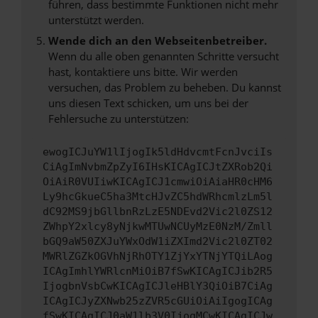
führen, dass bestimmte Funktionen nicht mehr
unterstützt werden.
Wende dich an den Webseitenbetreiber.
Wenn du alle oben genannten Schritte versucht
hast, kontaktiere uns bitte. Wir werden
versuchen, das Problem zu beheben. Du kannst
uns diesen Text schicken, um uns bei der
Fehlersuche zu unterstützen:
ewogICJuYW1lIjogIk5ldHdvcmtFcnJvciIs
CiAgImNvbmZpZyI6IHsKICAgICJtZXRob2Qi
OiAiR0VUIiwKICAgICJ1cmwiOiAiaHR0cHM6
Ly9hcGkueC5ha3MtcHJvZC5hdWRhcmlzLm5l
dC92MS9jbGllbnRzLzE5NDEvd2Vic2l0ZS12
ZWhpY2xlcy8yNjkwMTUwNCUyMzE0NzM/Zmll
bGQ9aW50ZXJuYWxOdW1iZXImd2Vic2l0ZT02
MWRlZGZkOGVhNjRhOTY1ZjYxYTNjYTQiLAog
ICAgImhlYWRlcnMiOiB7fSwKICAgICJib2R5
IjogbnVsbCwKICAgICJleHBlY3QiOiB7CiAg
ICAgICJyZXNwb25zZVR5cGUiOiAiIgogICAg
fSwKICAgICJ0aW1lb3V0IjogMCwKICAgICJw