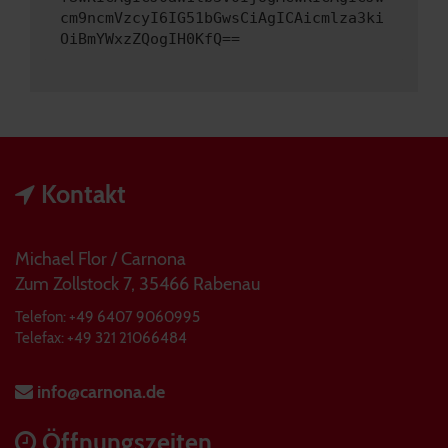
cm9ncmVzcyI6IG51bGwsCiAgICAicmlza3ki
OiBmYWxzZQogIH0KfQ==
Kontakt
Michael Flor / Carnona
Zum Zollstock 7, 35466 Rabenau
Telefon: +49 6407 9060995
Telefax: +49 321 21066484
info@carnona.de
Öffnungszeiten