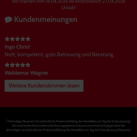
Wir machen vom 18.04.2026 bis einschließlich 27.04.2026
Urlaub!
Kundenmeinungen
Ingo Christ
Nett, kompetent, gute Betreuung und Beratung.
Waldemar Wagner
Weitere Kundenstimmen lesen
1
Ehemaliger Neupreis (Unverbindliche Preisempfehlung des Herstellers am Tag der Erstzulassung).
Der errechnete Preisvorteil sowie die angegebene Ersparnis errechnet sich gegenüber der
ehemaligen unverbindlichen Preisempfehlung des Herstellers am Tag der Erstzulassung (Neupreis).