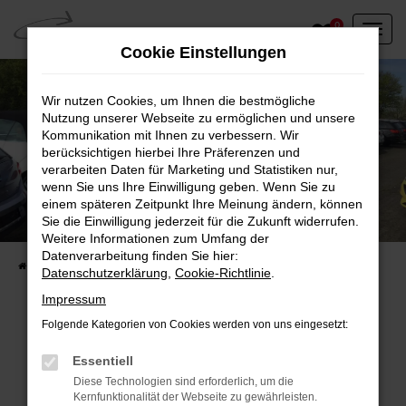
Zum
0
Hauptinhalt
Cookie Einstellungen
springen
Wir nutzen Cookies, um Ihnen die bestmögliche
Nutzung unserer Webseite zu ermöglichen und unsere
Kommunikation mit Ihnen zu verbessern. Wir
berücksichtigen hierbei Ihre Präferenzen und
verarbeiten Daten für Marketing und Statistiken nur,
wenn Sie uns Ihre Einwilligung geben. Wenn Sie zu
einem späteren Zeitpunkt Ihre Meinung ändern, können
Unser Fahrzeugbestand vor Ort
Sie die Einwilligung jederzeit für die Zukunft widerrufen.
Entdecken Sie unsere sofort verfügbaren
Weitere Informationen zum Umfang der
Datenverarbeitung finden Sie hier:
Startseite
Fahrzeugangebote
Fahrzeuge vor Ort
Datenschutzerklärung
,
Cookie-Richtlinie
.
Impressum
Folgende Kategorien von Cookies werden von uns eingesetzt:
Fehler: Network Error
Essentiell
Diese Technologien sind erforderlich, um die
Beim Laden ist ein Fehler aufgetreten.
Kernfunktionalität der Webseite zu gewährleisten.
Hier sind ein paar Tipps, die dir helfen können: