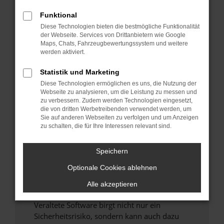
Funktional
Überprüfe deine Firewall und deine
Diese Technologien bieten die bestmögliche Funktionalität
Internetverbindung.
der Webseite. Services von Drittanbietern wie Google
Laden andere Webseiten, zum Beispiel deine
Maps, Chats, Fahrzeugbewertungssystem und weitere
Suchmaschine?
werden aktiviert.
Prüfe deine Browsererweiterungen.
Statistik und Marketing
Manche Erweiterungen, wie Werbeblocker,
Diese Technologien ermöglichen es uns, die Nutzung der
können das Laden bestimmter Seiten
Webseite zu analysieren, um die Leistung zu messen und
verhindern. Funktioniert die Seite in einem
zu verbessern. Zudem werden Technologien eingesetzt,
anderen Browser oder in einem privaten
die von dritten Werbetreibenden verwendet werden, um
Sie auf anderen Webseiten zu verfolgen und um Anzeigen
Fenster?
zu schalten, die für Ihre Interessen relevant sind.
Starte dein Gerät neu.
Das kann manchmal helfen, vorübergehende
Speichern
Probleme zu beheben.
Optionale Cookies ablehnen
Stelle sicher, dass dein Browser und dein
Betriebssystem auf dem neuesten Stand
Alle akzeptieren
sind.
Veraltete Software birgt nicht nur ein
Sicherheitsrisiko, sondern kann auch dazu