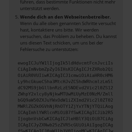
führen, dass bestimmte Funktionen nicht mehr
unterstützt werden.
Wende dich an den Webseitenbetreiber.
Wenn du alle oben genannten Schritte versucht
hast, kontaktiere uns bitte. Wir werden
versuchen, das Problem zu beheben. Du kannst
uns diesen Text schicken, um uns bei der
Fehlersuche zu unterstützen:
ewogICJuYW1lIjogIk5ldHdvcmtFcnJvciIs
CiAgImNvbmZpZyI6IHsKICAgICJtZXRob2Qi
OiAiR0VUIiwKICAgICJ1cmwiOiAiaHR0cHM6
Ly9hcGkueC5ha3MtcHJvZC5hdWRhcmlzLm5l
dC92MS9jbGllbnRzLzE5NDEvd2Vic2l0ZS12
ZWhpY2xlcy8yNjkwMTUwMiUyMzE0NzM/Zmll
bGQ9aW50ZXJuYWxOdW1iZXImd2Vic2l0ZT02
MWRlZGZkOGVhNjRhOTY1ZjYxYTNjYTQiLAog
ICAgImhlYWRlcnMiOiB7fSwKICAgICJib2R5
IjogbnVsbCwKICAgICJleHBlY3QiOiB7CiAg
ICAgICJyZXNwb25zZVR5cGUiOiAiIgogICAg
fSwKICAgICJ0aW1lb3V0IjogMCwKICAgICJw