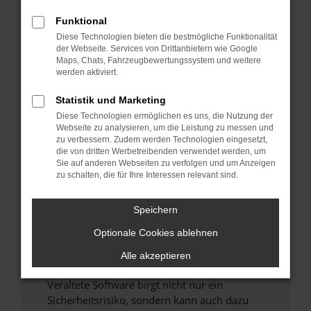
Funktional
Überprüfe deine Firewall und deine
Diese Technologien bieten die bestmögliche Funktionalität
Internetverbindung.
der Webseite. Services von Drittanbietern wie Google
Laden andere Webseiten, zum Beispiel deine
Maps, Chats, Fahrzeugbewertungssystem und weitere
Suchmaschine?
werden aktiviert.
Prüfe deine Browsererweiterungen.
Statistik und Marketing
Manche Erweiterungen, wie Werbeblocker,
Diese Technologien ermöglichen es uns, die Nutzung der
können das Laden bestimmter Seiten
Webseite zu analysieren, um die Leistung zu messen und
verhindern. Funktioniert die Seite in einem
zu verbessern. Zudem werden Technologien eingesetzt,
anderen Browser oder in einem privaten
die von dritten Werbetreibenden verwendet werden, um
Sie auf anderen Webseiten zu verfolgen und um Anzeigen
Fenster?
zu schalten, die für Ihre Interessen relevant sind.
Starte dein Gerät neu.
Das kann manchmal helfen, vorübergehende
Speichern
Probleme zu beheben.
Optionale Cookies ablehnen
Stelle sicher, dass dein Browser und dein
Betriebssystem auf dem neuesten Stand
Alle akzeptieren
sind.
Veraltete Software birgt nicht nur ein
Sicherheitsrisiko, sondern kann auch dazu