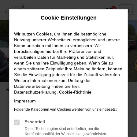
Zum
0
Hauptinhalt
Cookie Einstellungen
springen
Wir nutzen Cookies, um Ihnen die bestmögliche
Nutzung unserer Webseite zu ermöglichen und unsere
Kommunikation mit Ihnen zu verbessern. Wir
berücksichtigen hierbei Ihre Präferenzen und
verarbeiten Daten für Marketing und Statistiken nur,
wenn Sie uns Ihre Einwilligung geben. Wenn Sie zu
einem späteren Zeitpunkt Ihre Meinung ändern, können
Unser Fahrzeugbestand vor Ort
Sie die Einwilligung jederzeit für die Zukunft widerrufen.
Entdecken Sie unsere sofort verfügbaren
Weitere Informationen zum Umfang der
Datenverarbeitung finden Sie hier:
Startseite
Fahrzeugangebote
Fahrzeuge vor Ort
Datenschutzerklärung
,
Cookie-Richtlinie
.
Impressum
Folgende Kategorien von Cookies werden von uns eingesetzt:
Fehler: Network Error
Essentiell
Diese Technologien sind erforderlich, um die
Beim Laden ist ein Fehler aufgetreten.
Kernfunktionalität der Webseite zu gewährleisten.
Hier sind ein paar Tipps, die dir helfen können: