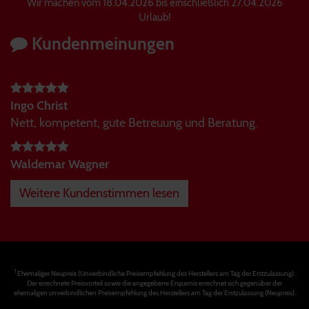
Wir machen vom 18.04.2026 bis einschließlich 27.04.2026
Urlaub!
Kundenmeinungen
Ingo Christ
Nett, kompetent, gute Betreuung und Beratung.
Waldemar Wagner
Weitere Kundenstimmen lesen
1
Ehemaliger Neupreis (Unverbindliche Preisempfehlung des Herstellers am Tag der Erstzulassung).
Der errechnete Preisvorteil sowie die angegebene Ersparnis errechnet sich gegenüber der
ehemaligen unverbindlichen Preisempfehlung des Herstellers am Tag der Erstzulassung (Neupreis).