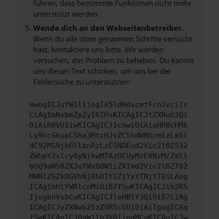
führen, dass bestimmte Funktionen nicht mehr
unterstützt werden.
Wende dich an den Webseitenbetreiber.
Wenn du alle oben genannten Schritte versucht
hast, kontaktiere uns bitte. Wir werden
versuchen, das Problem zu beheben. Du kannst
uns diesen Text schicken, um uns bei der
Fehlersuche zu unterstützen:
ewogICJuYW1lIjogIk5ldHdvcmtFcnJvciIs
CiAgImNvbmZpZyI6IHsKICAgICJtZXRob2Qi
OiAiR0VUIiwKICAgICJ1cmwiOiAiaHR0cHM6
Ly9hcGkueC5ha3MtcHJvZC5hdWRhcmlzLm5l
dC92MS9jbGllbnRzLzE5NDEvd2Vic2l0ZS12
ZWhpY2xlcy8yNjkwMTAzOCUyMzE0NzM/Zmll
bGQ9aW50ZXJuYWxOdW1iZXImd2Vic2l0ZT02
MWRlZGZkOGVhNjRhOTY1ZjYxYTNjYTQiLAog
ICAgImhlYWRlcnMiOiB7fSwKICAgICJib2R5
IjogbnVsbCwKICAgICJleHBlY3QiOiB7CiAg
ICAgICJyZXNwb25zZVR5cGUiOiAiIgogICAg
fSwKICAgICJ0aW1lb3V0IjogMCwKICAgICJw