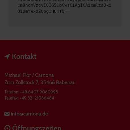
cm9ncmVzcyI6IG51bGwsCiAgICAicmlza3ki
OiBmYWxzZQogIH0KfQ==
Kontakt
Michael Flor / Carnona
Zum Zollstock 7, 35466 Rabenau
Telefon: +49 6407 9060995
Telefax: +49 321 21066484
info@carnona.de
Öffnungszeiten