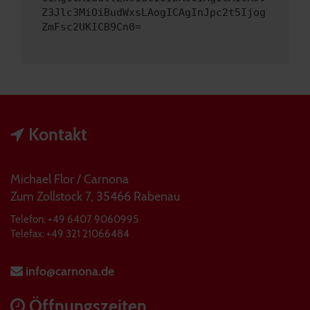
Z3Jlc3MiOiBudWxsLAogICAgInJpc2t5Ijog
ZmFsc2UKICB9Cn0=
Kontakt
Michael Flor / Carnona
Zum Zollstock 7, 35466 Rabenau
Telefon: +49 6407 9060995
Telefax: +49 321 21066484
info@carnona.de
Öffnungszeiten