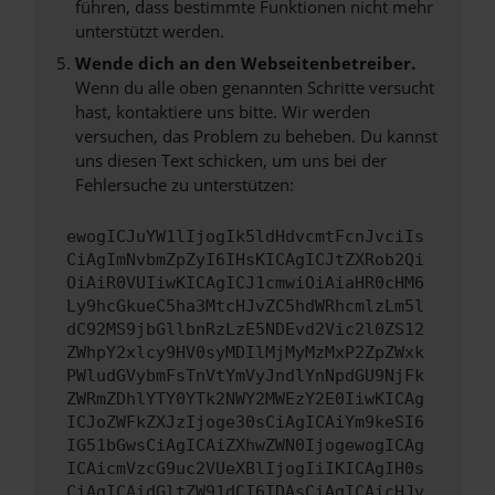
führen, dass bestimmte Funktionen nicht mehr
unterstützt werden.
Wende dich an den Webseitenbetreiber.
Wenn du alle oben genannten Schritte versucht
hast, kontaktiere uns bitte. Wir werden
versuchen, das Problem zu beheben. Du kannst
uns diesen Text schicken, um uns bei der
Fehlersuche zu unterstützen:
ewogICJuYW1lIjogIk5ldHdvcmtFcnJvciIs
CiAgImNvbmZpZyI6IHsKICAgICJtZXRob2Qi
OiAiR0VUIiwKICAgICJ1cmwiOiAiaHR0cHM6
Ly9hcGkueC5ha3MtcHJvZC5hdWRhcmlzLm5l
dC92MS9jbGllbnRzLzE5NDEvd2Vic2l0ZS12
ZWhpY2xlcy9HV0syMDIlMjMyMzMxP2ZpZWxk
PWludGVybmFsTnVtYmVyJndlYnNpdGU9NjFk
ZWRmZDhlYTY0YTk2NWY2MWEzY2E0IiwKICAg
ICJoZWFkZXJzIjoge30sCiAgICAiYm9keSI6
IG51bGwsCiAgICAiZXhwZWN0IjogewogICAg
ICAicmVzcG9uc2VUeXBlIjogIiIKICAgIH0s
CiAgICAidGltZW91dCI6IDAsCiAgICAicHJv