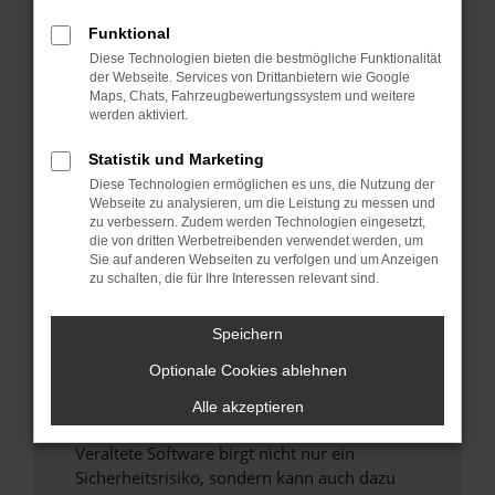
Funktional
Überprüfe deine Firewall und deine
Diese Technologien bieten die bestmögliche Funktionalität
Internetverbindung.
der Webseite. Services von Drittanbietern wie Google
Laden andere Webseiten, zum Beispiel deine
Maps, Chats, Fahrzeugbewertungssystem und weitere
Suchmaschine?
werden aktiviert.
Prüfe deine Browsererweiterungen.
Statistik und Marketing
Manche Erweiterungen, wie Werbeblocker,
Diese Technologien ermöglichen es uns, die Nutzung der
können das Laden bestimmter Seiten
Webseite zu analysieren, um die Leistung zu messen und
verhindern. Funktioniert die Seite in einem
zu verbessern. Zudem werden Technologien eingesetzt,
anderen Browser oder in einem privaten
die von dritten Werbetreibenden verwendet werden, um
Sie auf anderen Webseiten zu verfolgen und um Anzeigen
Fenster?
zu schalten, die für Ihre Interessen relevant sind.
Starte dein Gerät neu.
Das kann manchmal helfen, vorübergehende
Speichern
Probleme zu beheben.
Optionale Cookies ablehnen
Stelle sicher, dass dein Browser und dein
Betriebssystem auf dem neuesten Stand
Alle akzeptieren
sind.
Veraltete Software birgt nicht nur ein
Sicherheitsrisiko, sondern kann auch dazu