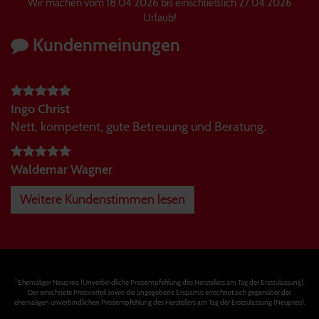
Wir machen vom 18.04.2026 bis einschließlich 27.04.2026
Urlaub!
Kundenmeinungen
Ingo Christ
Nett, kompetent, gute Betreuung und Beratung.
Waldemar Wagner
Weitere Kundenstimmen lesen
1
Ehemaliger Neupreis (Unverbindliche Preisempfehlung des Herstellers am Tag der Erstzulassung).
Der errechnete Preisvorteil sowie die angegebene Ersparnis errechnet sich gegenüber der
ehemaligen unverbindlichen Preisempfehlung des Herstellers am Tag der Erstzulassung (Neupreis).