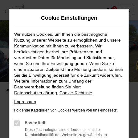
Zum
0
Hauptinhalt
Cookie Einstellungen
springen
Wir nutzen Cookies, um Ihnen die bestmögliche
Nutzung unserer Webseite zu ermöglichen und unsere
Kommunikation mit Ihnen zu verbessern. Wir
berücksichtigen hierbei Ihre Präferenzen und
verarbeiten Daten für Marketing und Statistiken nur,
wenn Sie uns Ihre Einwilligung geben. Wenn Sie zu
einem späteren Zeitpunkt Ihre Meinung ändern, können
Unser Fahrzeugbestand vor Ort
Sie die Einwilligung jederzeit für die Zukunft widerrufen.
Entdecken Sie unsere sofort verfügbaren
Weitere Informationen zum Umfang der
Datenverarbeitung finden Sie hier:
Startseite
Fahrzeugangebote
Fahrzeuge vor Ort
Datenschutzerklärung
,
Cookie-Richtlinie
.
Impressum
Folgende Kategorien von Cookies werden von uns eingesetzt:
Fehler: Network Error
Essentiell
Diese Technologien sind erforderlich, um die
Beim Laden ist ein Fehler aufgetreten.
Kernfunktionalität der Webseite zu gewährleisten.
Hier sind ein paar Tipps, die dir helfen können: