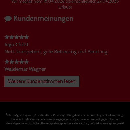
Wir machen vom 18.04.2026 bis einschließlich 27.04.2026
Urlaub!
Kundenmeinungen
Ingo Christ
Nett, kompetent, gute Betreuung und Beratung.
Waldemar Wagner
Weitere Kundenstimmen lesen
1
Ehemaliger Neupreis (Unverbindliche Preisempfehlung des Herstellers am Tag der Erstzulassung).
Der errechnete Preisvorteil sowie die angegebene Ersparnis errechnet sich gegenüber der
ehemaligen unverbindlichen Preisempfehlung des Herstellers am Tag der Erstzulassung (Neupreis).