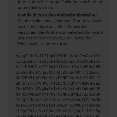
führen, dass bestimmte Funktionen nicht mehr
unterstützt werden.
Wende dich an den Webseitenbetreiber.
Wenn du alle oben genannten Schritte versucht
hast, kontaktiere uns bitte. Wir werden
versuchen, das Problem zu beheben. Du kannst
uns diesen Text schicken, um uns bei der
Fehlersuche zu unterstützen:
ewogICJuYW1lIjogIk5ldHdvcmtFcnJvciIs
CiAgImNvbmZpZyI6IHsKICAgICJtZXRob2Qi
OiAiR0VUIiwKICAgICJ1cmwiOiAiaHR0cHM6
Ly9hcGkueC5ha3MtcHJvZC5hdWRhcmlzLm5l
dC92MS9jbGllbnRzLzE5NDEvd2Vic2l0ZS12
ZWhpY2xlcy9HV0FCTzE3NTUlMjMyMzMxP2Zp
ZWxkPWludGVybmFsTnVtYmVyJndlYnNpdGU9
NjFkZWRmZDhlYTY0YTk2NWY2MWEzY2E0IiwK
ICAgICJoZWFkZXJzIjoge30sCiAgICAiYm9k
eSI6IG51bGwsCiAgICAiZXhwZWN0Ijogewog
ICAgICAicmVzcG9uc2VUeXBlIjogIiIKICAg
IH0sCiAgICAidGltZW91dCI6IDAsCiAgICAi