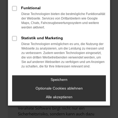
Funktional
Überprüfe deine Firewall und deine
Diese Technologien bieten die bestmögliche Funktionalität
Internetverbindung.
der Webseite. Services von Drittanbietern wie Google
Laden andere Webseiten, zum Beispiel deine
Maps, Chats, Fahrzeugbewertungssystem und weitere
Suchmaschine?
werden aktiviert.
Prüfe deine Browsererweiterungen.
Statistik und Marketing
Manche Erweiterungen, wie Werbeblocker,
Diese Technologien ermöglichen es uns, die Nutzung der
können das Laden bestimmter Seiten
Webseite zu analysieren, um die Leistung zu messen und
verhindern. Funktioniert die Seite in einem
zu verbessern. Zudem werden Technologien eingesetzt,
anderen Browser oder in einem privaten
die von dritten Werbetreibenden verwendet werden, um
Sie auf anderen Webseiten zu verfolgen und um Anzeigen
Fenster?
zu schalten, die für Ihre Interessen relevant sind.
Starte dein Gerät neu.
Das kann manchmal helfen, vorübergehende
Speichern
Probleme zu beheben.
Optionale Cookies ablehnen
Stelle sicher, dass dein Browser und dein
Betriebssystem auf dem neuesten Stand
Alle akzeptieren
sind.
Veraltete Software birgt nicht nur ein
Sicherheitsrisiko, sondern kann auch dazu