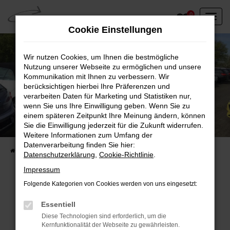
Zum
0
Hauptinhalt
Cookie Einstellungen
springen
Wir nutzen Cookies, um Ihnen die bestmögliche
Nutzung unserer Webseite zu ermöglichen und unsere
Kommunikation mit Ihnen zu verbessern. Wir
berücksichtigen hierbei Ihre Präferenzen und
verarbeiten Daten für Marketing und Statistiken nur,
wenn Sie uns Ihre Einwilligung geben. Wenn Sie zu
einem späteren Zeitpunkt Ihre Meinung ändern, können
Unser Fahrzeugbestand vor Ort
Sie die Einwilligung jederzeit für die Zukunft widerrufen.
Entdecken Sie unsere sofort verfügbaren
Weitere Informationen zum Umfang der
Datenverarbeitung finden Sie hier:
Startseite
Fahrzeugangebote
Fahrzeuge vor Ort
Datenschutzerklärung
,
Cookie-Richtlinie
.
Impressum
Folgende Kategorien von Cookies werden von uns eingesetzt:
Fehler: Network Error
Essentiell
Diese Technologien sind erforderlich, um die
Beim Laden ist ein Fehler aufgetreten.
Kernfunktionalität der Webseite zu gewährleisten.
Hier sind ein paar Tipps, die dir helfen können: