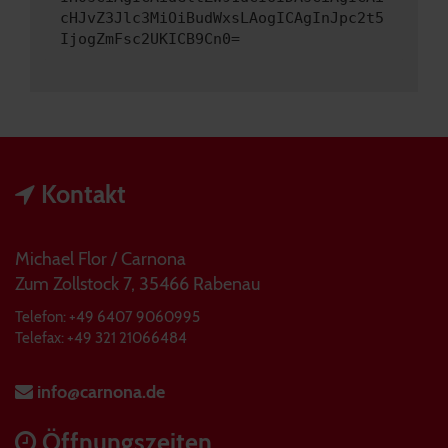
cHJvZ3Jlc3MiOiBudWxsLAogICAgInJpc2t5
IjogZmFsc2UKICB9Cn0=
Kontakt
Michael Flor / Carnona
Zum Zollstock 7, 35466 Rabenau
Telefon: +49 6407 9060995
Telefax: +49 321 21066484
info@carnona.de
Öffnungszeiten