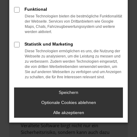
Funktional
Überprüfe deine Firewall und deine
Diese Technologien bieten die bestmögliche Funktionalität
Internetverbindung.
der Webseite. Services von Drittanbietern wie Google
Laden andere Webseiten, zum Beispiel deine
Maps, Chats, Fahrzeugbewertungssystem und weitere
Suchmaschine?
werden aktiviert.
Prüfe deine Browsererweiterungen.
Statistik und Marketing
Manche Erweiterungen, wie Werbeblocker,
Diese Technologien ermöglichen es uns, die Nutzung der
können das Laden bestimmter Seiten
Webseite zu analysieren, um die Leistung zu messen und
verhindern. Funktioniert die Seite in einem
zu verbessern. Zudem werden Technologien eingesetzt,
anderen Browser oder in einem privaten
die von dritten Werbetreibenden verwendet werden, um
Sie auf anderen Webseiten zu verfolgen und um Anzeigen
Fenster?
zu schalten, die für Ihre Interessen relevant sind.
Starte dein Gerät neu.
Das kann manchmal helfen, vorübergehende
Speichern
Probleme zu beheben.
Optionale Cookies ablehnen
Stelle sicher, dass dein Browser und dein
Betriebssystem auf dem neuesten Stand
Alle akzeptieren
sind.
Veraltete Software birgt nicht nur ein
Sicherheitsrisiko, sondern kann auch dazu