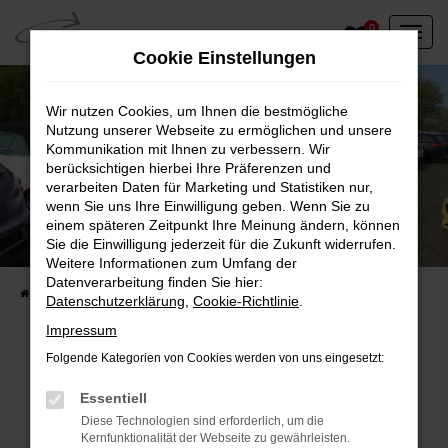
Zum
0
Hauptinhalt
Cookie Einstellungen
springen
Wir nutzen Cookies, um Ihnen die bestmögliche
Nutzung unserer Webseite zu ermöglichen und unsere
Kommunikation mit Ihnen zu verbessern. Wir
berücksichtigen hierbei Ihre Präferenzen und
verarbeiten Daten für Marketing und Statistiken nur,
wenn Sie uns Ihre Einwilligung geben. Wenn Sie zu
einem späteren Zeitpunkt Ihre Meinung ändern, können
Unser Fahrzeugbestand vor Ort
Sie die Einwilligung jederzeit für die Zukunft widerrufen.
Entdecken Sie unsere sofort verfügbaren
Weitere Informationen zum Umfang der
Datenverarbeitung finden Sie hier:
Startseite
Fahrzeugangebote
Fahrzeuge vor Ort
Datenschutzerklärung
,
Cookie-Richtlinie
.
Impressum
Folgende Kategorien von Cookies werden von uns eingesetzt:
Fehler: Network Error
Essentiell
Diese Technologien sind erforderlich, um die
Beim Laden ist ein Fehler aufgetreten.
Kernfunktionalität der Webseite zu gewährleisten.
Hier sind ein paar Tipps, die dir helfen können: