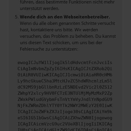
führen, dass bestimmte Funktionen nicht mehr
unterstützt werden.
Wende dich an den Webseitenbetreiber.
Wenn du alle oben genannten Schritte versucht
hast, kontaktiere uns bitte. Wir werden
versuchen, das Problem zu beheben. Du kannst
uns diesen Text schicken, um uns bei der
Fehlersuche zu unterstützen:
ewogICJuYW1lIjogIk5ldHdvcmtFcnJvciIs
CiAgImNvbmZpZyI6IHsKICAgICJtZXRob2Qi
OiAiR0VUIiwKICAgICJ1cmwiOiAiaHR0cHM6
Ly9hcGkueC5ha3MtcHJvZC5hdWRhcmlzLm5l
dC92MS9jbGllbnRzLzE5NDEvd2Vic2l0ZS12
ZWhpY2xlcy9HV0FCTzE3NTUlMjMyMzMxP2Zp
ZWxkPWludGVybmFsTnVtYmVyJndlYnNpdGU9
NjFkZWRmZDhlYTY0YTk2NWY2MWEzY2E0IiwK
ICAgICJoZWFkZXJzIjoge30sCiAgICAiYm9k
eSI6IG51bGwsCiAgICAiZXhwZWN0Ijogewog
ICAgICAicmVzcG9uc2VUeXBlIjogIiIKICAg
IH0sCiAgICAidGltZW91dCI6IDAsCiAgICAi