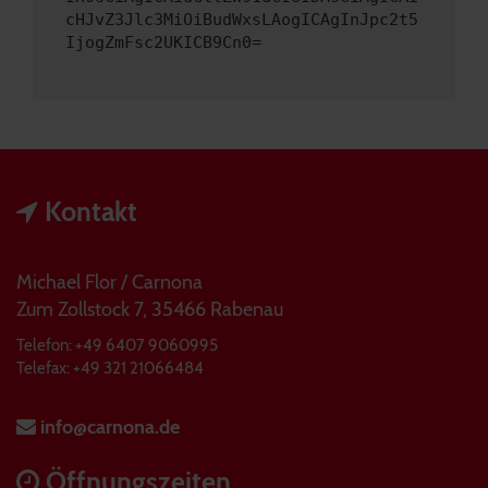
cHJvZ3Jlc3MiOiBudWxsLAogICAgInJpc2t5
IjogZmFsc2UKICB9Cn0=
Kontakt
Michael Flor / Carnona
Zum Zollstock 7, 35466 Rabenau
Telefon: +49 6407 9060995
Telefax: +49 321 21066484
info@carnona.de
Öffnungszeiten