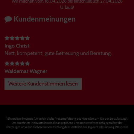
Wir machen vom 18.04.2026 bis einschließlich 27.04.2026
Urlaub!
Kundenmeinungen
Ingo Christ
Nett, kompetent, gute Betreuung und Beratung.
Waldemar Wagner
Weitere Kundenstimmen lesen
1
Ehemaliger Neupreis (Unverbindliche Preisempfehlung des Herstellers am Tag der Erstzulassung).
Der errechnete Preisvorteil sowie die angegebene Ersparnis errechnet sich gegenüber der
ehemaligen unverbindlichen Preisempfehlung des Herstellers am Tag der Erstzulassung (Neupreis).