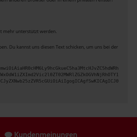
ht mehr unterstützt werden.
ben. Du kannst uns diesen Text schicken, um uns bei der
cmwiOiAiaHR0cHM6Ly9hcGkueC5ha3MtcHJvZC5hdWRh
YWxOdW1iZXImd2Vic2l0ZT02MWRlZGZkOGVhNjRhOTY1
ICJyZXNwb25zZVR5cGUiOiAiIgogICAgfSwKICAgICJ0
Kundenmeinungen