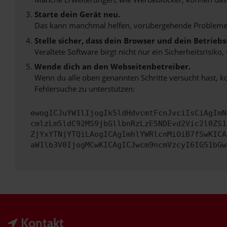
Starte dein Gerät neu.
Das kann manchmal helfen, vorübergehende Probleme
Stelle sicher, dass dein Browser und dein Betrie
Veraltete Software birgt nicht nur ein Sicherheitsrisi
Wende dich an den Webseitenbetreiber.
Wenn du alle oben genannten Schritte versucht hast, k
Fehlersuche zu unterstützen:
ewogICJuYW1lIjogIk5ldHdvcmtFcnJvciIsCiAgImN
cmlzLm5ldC92MS9jbGllbnRzLzE5NDEvd2Vic2l0ZS1
ZjYxYTNjYTQiLAogICAgImhlYWRlcnMiOiB7fSwKICA
aW1lb3V0IjogMCwKICAgICJwcm9ncmVzcyI6IG51bGw
Kontakt