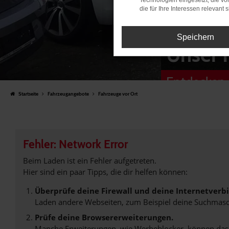
Technologien eingesetzt, die v
die für Ihre Interessen relevant s
Speichern
Unser 
Entdecken 
Startseite
Fahrzeugangebote
Fahrzeuge vor Ort
Fehler: Network Error
Beim Laden ist ein Fehler aufgetreten.
Hier sind ein paar Tipps, die dir helfen können:
Überprüfe deine Firewall und deine Internetverb
Laden andere Webseiten, zum Beispiel deine Suchmasc
Prüfe deine Browsererweiterungen.
Manche Erweiterungen, wie Werbeblocker, können das L