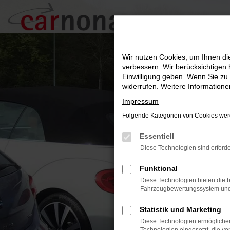
Zum
Hauptinhalt
springen
Wir nutzen Cookies, um Ihnen d
verbessern. Wir berücksichtigen 
Einwilligung geben. Wenn Sie zu 
widerrufen. Weitere Information
Impressum
Folgende Kategorien von Cookies werd
Essentiell
Diese Technologien sind erforde
Funktional
Diese Technologien bieten die b
Fahrzeugbewertungssystem und w
Statistik und Marketing
Diese Technologien ermöglichen