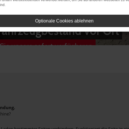
on dritten Werbetreibenden verwendet werden, um Sie auf anderen Webseiten zu ve
ind.
Optionale Cookies ablehnen
Fahrzeugbestand vor Ort
Sie unsere sofort verfügbaren
indung.
hine?
aden bestimmter Seiten verhindern. Funktioniert die Seite in e