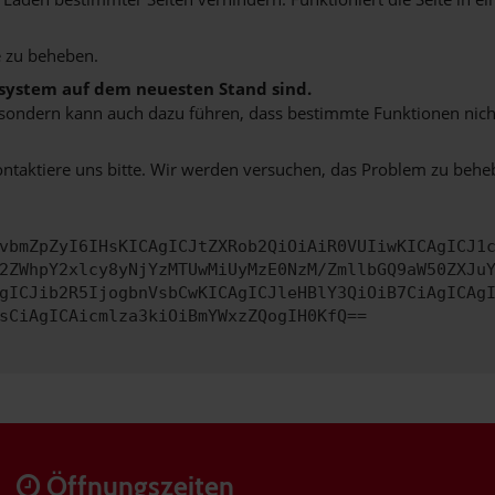
 zu beheben.
bssystem auf dem neuesten Stand sind.
ko, sondern kann auch dazu führen, dass bestimmte Funktionen nic
ontaktiere uns bitte. Wir werden versuchen, das Problem zu behe
vbmZpZyI6IHsKICAgICJtZXRob2QiOiAiR0VUIiwKICAgICJ1
2ZWhpY2xlcy8yNjYzMTUwMiUyMzE0NzM/ZmllbGQ9aW50ZXJu
gICJib2R5IjogbnVsbCwKICAgICJleHBlY3QiOiB7CiAgICAg
sCiAgICAicmlza3kiOiBmYWxzZQogIH0KfQ==
Öffnungszeiten