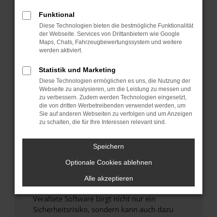
Funktional
Überprüfe deine Firewall und deine
Diese Technologien bieten die bestmögliche Funktionalität
Internetverbindung.
der Webseite. Services von Drittanbietern wie Google
Laden andere Webseiten, zum Beispiel deine
Maps, Chats, Fahrzeugbewertungssystem und weitere
Suchmaschine?
werden aktiviert.
Prüfe deine Browsererweiterungen.
Statistik und Marketing
Manche Erweiterungen, wie Werbeblocker,
Diese Technologien ermöglichen es uns, die Nutzung der
können das Laden bestimmter Seiten
Webseite zu analysieren, um die Leistung zu messen und
verhindern. Funktioniert die Seite in einem
zu verbessern. Zudem werden Technologien eingesetzt,
anderen Browser oder in einem privaten
die von dritten Werbetreibenden verwendet werden, um
Sie auf anderen Webseiten zu verfolgen und um Anzeigen
Fenster?
zu schalten, die für Ihre Interessen relevant sind.
Starte dein Gerät neu.
Das kann manchmal helfen, vorübergehende
Speichern
Probleme zu beheben.
Optionale Cookies ablehnen
Stelle sicher, dass dein Browser und dein
Betriebssystem auf dem neuesten Stand
Alle akzeptieren
sind.
Veraltete Software birgt nicht nur ein
Sicherheitsrisiko, sondern kann auch dazu