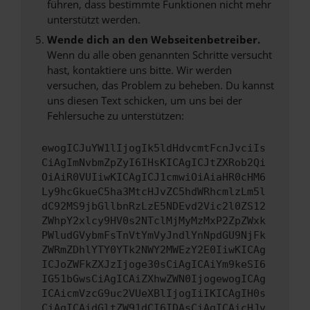
führen, dass bestimmte Funktionen nicht mehr
unterstützt werden.
Wende dich an den Webseitenbetreiber.
Wenn du alle oben genannten Schritte versucht
hast, kontaktiere uns bitte. Wir werden
versuchen, das Problem zu beheben. Du kannst
uns diesen Text schicken, um uns bei der
Fehlersuche zu unterstützen:
ewogICJuYW1lIjogIk5ldHdvcmtFcnJvciIs
CiAgImNvbmZpZyI6IHsKICAgICJtZXRob2Qi
OiAiR0VUIiwKICAgICJ1cmwiOiAiaHR0cHM6
Ly9hcGkueC5ha3MtcHJvZC5hdWRhcmlzLm5l
dC92MS9jbGllbnRzLzE5NDEvd2Vic2l0ZS12
ZWhpY2xlcy9HV0s2NTclMjMyMzMxP2ZpZWxk
PWludGVybmFsTnVtYmVyJndlYnNpdGU9NjFk
ZWRmZDhlYTY0YTk2NWY2MWEzY2E0IiwKICAg
ICJoZWFkZXJzIjoge30sCiAgICAiYm9keSI6
IG51bGwsCiAgICAiZXhwZWN0IjogewogICAg
ICAicmVzcG9uc2VUeXBlIjogIiIKICAgIH0s
CiAgICAidGltZW91dCI6IDAsCiAgICAicHJv