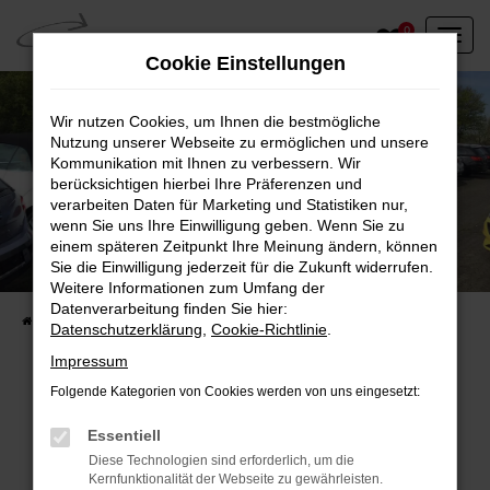
Zum
0
Hauptinhalt
Cookie Einstellungen
springen
Wir nutzen Cookies, um Ihnen die bestmögliche
Nutzung unserer Webseite zu ermöglichen und unsere
Kommunikation mit Ihnen zu verbessern. Wir
berücksichtigen hierbei Ihre Präferenzen und
verarbeiten Daten für Marketing und Statistiken nur,
wenn Sie uns Ihre Einwilligung geben. Wenn Sie zu
einem späteren Zeitpunkt Ihre Meinung ändern, können
Unser Fahrzeugbestand vor Ort
Sie die Einwilligung jederzeit für die Zukunft widerrufen.
Entdecken Sie unsere sofort verfügbaren
Weitere Informationen zum Umfang der
Datenverarbeitung finden Sie hier:
Startseite
Fahrzeugangebote
Fahrzeuge vor Ort
Datenschutzerklärung
,
Cookie-Richtlinie
.
Impressum
Folgende Kategorien von Cookies werden von uns eingesetzt:
Fehler: Network Error
Essentiell
Diese Technologien sind erforderlich, um die
Beim Laden ist ein Fehler aufgetreten.
Kernfunktionalität der Webseite zu gewährleisten.
Hier sind ein paar Tipps, die dir helfen können: