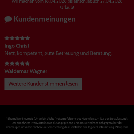
Wir machen vom 18.04.2026 bis einschließlich 27.04.2026
Urlaub!
Kundenmeinungen
Ingo Christ
Nett, kompetent, gute Betreuung und Beratung.
Waldemar Wagner
Weitere Kundenstimmen lesen
1
Ehemaliger Neupreis (Unverbindliche Preisempfehlung des Herstellers am Tag der Erstzulassung).
Der errechnete Preisvorteil sowie die angegebene Ersparnis errechnet sich gegenüber der
ehemaligen unverbindlichen Preisempfehlung des Herstellers am Tag der Erstzulassung (Neupreis).