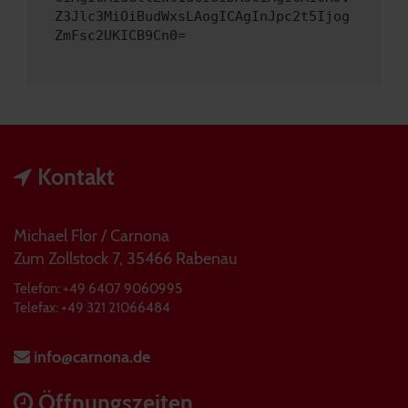
Z3Jlc3MiOiBudWxsLAogICAgInJpc2t5Ijog
ZmFsc2UKICB9Cn0=
Kontakt
Michael Flor / Carnona
Zum Zollstock 7, 35466 Rabenau
Telefon: +49 6407 9060995
Telefax: +49 321 21066484
info@carnona.de
Öffnungszeiten