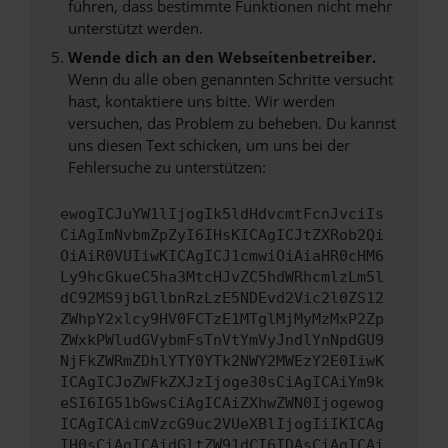
führen, dass bestimmte Funktionen nicht mehr
unterstützt werden.
Wende dich an den Webseitenbetreiber.
Wenn du alle oben genannten Schritte versucht
hast, kontaktiere uns bitte. Wir werden
versuchen, das Problem zu beheben. Du kannst
uns diesen Text schicken, um uns bei der
Fehlersuche zu unterstützen:
ewogICJuYW1lIjogIk5ldHdvcmtFcnJvciIs
CiAgImNvbmZpZyI6IHsKICAgICJtZXRob2Qi
OiAiR0VUIiwKICAgICJ1cmwiOiAiaHR0cHM6
Ly9hcGkueC5ha3MtcHJvZC5hdWRhcmlzLm5l
dC92MS9jbGllbnRzLzE5NDEvd2Vic2l0ZS12
ZWhpY2xlcy9HV0FCTzE1MTglMjMyMzMxP2Zp
ZWxkPWludGVybmFsTnVtYmVyJndlYnNpdGU9
NjFkZWRmZDhlYTY0YTk2NWY2MWEzY2E0IiwK
ICAgICJoZWFkZXJzIjoge30sCiAgICAiYm9k
eSI6IG51bGwsCiAgICAiZXhwZWN0Ijogewog
ICAgICAicmVzcG9uc2VUeXBlIjogIiIKICAg
IH0sCiAgICAidGltZW91dCI6IDAsCiAgICAi