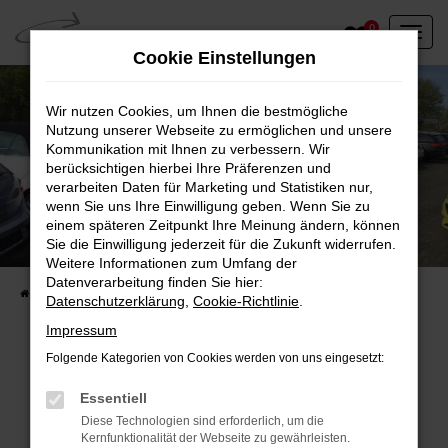
Zum
0
Hauptinhalt
Cookie Einstellungen
springen
Wir nutzen Cookies, um Ihnen die bestmögliche
Nutzung unserer Webseite zu ermöglichen und unsere
Kommunikation mit Ihnen zu verbessern. Wir
berücksichtigen hierbei Ihre Präferenzen und
verarbeiten Daten für Marketing und Statistiken nur,
wenn Sie uns Ihre Einwilligung geben. Wenn Sie zu
einem späteren Zeitpunkt Ihre Meinung ändern, können
Unser Fahrzeugbestand vor Ort
Sie die Einwilligung jederzeit für die Zukunft widerrufen.
Entdecken Sie unsere sofort verfügbaren
Weitere Informationen zum Umfang der
Datenverarbeitung finden Sie hier:
Startseite
Fahrzeugangebote
Fahrzeuge vor Ort
Datenschutzerklärung
,
Cookie-Richtlinie
.
Impressum
Folgende Kategorien von Cookies werden von uns eingesetzt:
Fehler: Network Error
Essentiell
Diese Technologien sind erforderlich, um die
Beim Laden ist ein Fehler aufgetreten.
Kernfunktionalität der Webseite zu gewährleisten.
Hier sind ein paar Tipps, die dir helfen können: