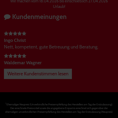
Wir machen vom 18.04.2026 bis einschließlich 27.04.2026
Urlaub!
Kundenmeinungen
Ingo Christ
Nett, kompetent, gute Betreuung und Beratung.
Waldemar Wagner
Weitere Kundenstimmen lesen
1
Ehemaliger Neupreis (Unverbindliche Preisempfehlung des Herstellers am Tag der Erstzulassung).
Der errechnete Preisvorteil sowie die angegebene Ersparnis errechnet sich gegenüber der
ehemaligen unverbindlichen Preisempfehlung des Herstellers am Tag der Erstzulassung (Neupreis).