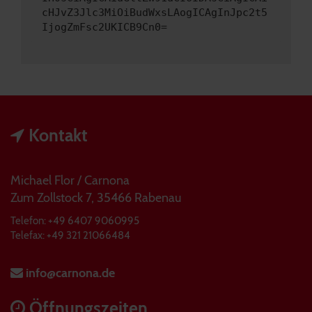
cHJvZ3Jlc3MiOiBudWxsLAogICAgInJpc2t5
IjogZmFsc2UKICB9Cn0=
Kontakt
Michael Flor / Carnona
Zum Zollstock 7, 35466 Rabenau
Telefon: +49 6407 9060995
Telefax: +49 321 21066484
info@carnona.de
Öffnungszeiten