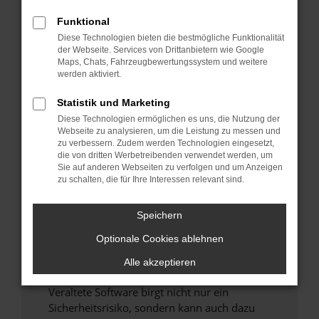
Funktional
Überprüfe deine Firewall und deine
Diese Technologien bieten die bestmögliche Funktionalität
Internetverbindung.
der Webseite. Services von Drittanbietern wie Google
Laden andere Webseiten, zum Beispiel deine
Maps, Chats, Fahrzeugbewertungssystem und weitere
Suchmaschine?
werden aktiviert.
Prüfe deine Browsererweiterungen.
Statistik und Marketing
Manche Erweiterungen, wie Werbeblocker,
Diese Technologien ermöglichen es uns, die Nutzung der
können das Laden bestimmter Seiten
Webseite zu analysieren, um die Leistung zu messen und
verhindern. Funktioniert die Seite in einem
zu verbessern. Zudem werden Technologien eingesetzt,
anderen Browser oder in einem privaten
die von dritten Werbetreibenden verwendet werden, um
Sie auf anderen Webseiten zu verfolgen und um Anzeigen
Fenster?
zu schalten, die für Ihre Interessen relevant sind.
Starte dein Gerät neu.
Das kann manchmal helfen, vorübergehende
Speichern
Probleme zu beheben.
Optionale Cookies ablehnen
Stelle sicher, dass dein Browser und dein
Betriebssystem auf dem neuesten Stand
Alle akzeptieren
sind.
Veraltete Software birgt nicht nur ein
Sicherheitsrisiko, sondern kann auch dazu