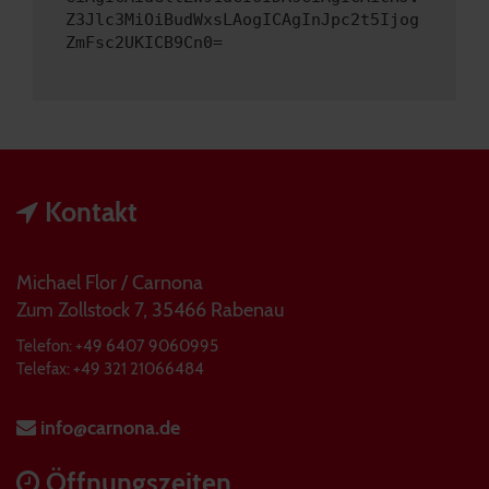
Z3Jlc3MiOiBudWxsLAogICAgInJpc2t5Ijog
ZmFsc2UKICB9Cn0=
Kontakt
Michael Flor / Carnona
Zum Zollstock 7, 35466 Rabenau
Telefon: +49 6407 9060995
Telefax: +49 321 21066484
info@carnona.de
Öffnungszeiten