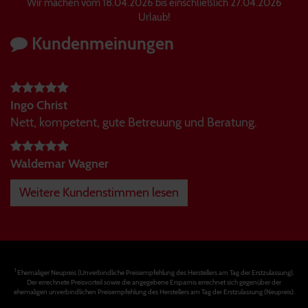
Wir machen vom 18.04.2026 bis einschließlich 27.04.2026
Urlaub!
Kundenmeinungen
Ingo Christ
Nett, kompetent, gute Betreuung und Beratung.
Waldemar Wagner
Weitere Kundenstimmen lesen
1
Ehemaliger Neupreis (Unverbindliche Preisempfehlung des Herstellers am Tag der Erstzulassung).
Der errechnete Preisvorteil sowie die angegebene Ersparnis errechnet sich gegenüber der
ehemaligen unverbindlichen Preisempfehlung des Herstellers am Tag der Erstzulassung (Neupreis).