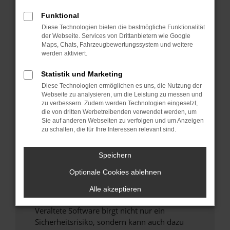
Funktional
Überprüfe deine Firewall und deine
Diese Technologien bieten die bestmögliche Funktionalität
Internetverbindung.
der Webseite. Services von Drittanbietern wie Google
Laden andere Webseiten, zum Beispiel deine
Maps, Chats, Fahrzeugbewertungssystem und weitere
Suchmaschine?
werden aktiviert.
Prüfe deine Browsererweiterungen.
Statistik und Marketing
Manche Erweiterungen, wie Werbeblocker,
Diese Technologien ermöglichen es uns, die Nutzung der
können das Laden bestimmter Seiten
Webseite zu analysieren, um die Leistung zu messen und
verhindern. Funktioniert die Seite in einem
zu verbessern. Zudem werden Technologien eingesetzt,
anderen Browser oder in einem privaten
die von dritten Werbetreibenden verwendet werden, um
Sie auf anderen Webseiten zu verfolgen und um Anzeigen
Fenster?
zu schalten, die für Ihre Interessen relevant sind.
Starte dein Gerät neu.
Das kann manchmal helfen, vorübergehende
Speichern
Probleme zu beheben.
Optionale Cookies ablehnen
Stelle sicher, dass dein Browser und dein
Betriebssystem auf dem neuesten Stand
Alle akzeptieren
sind.
Veraltete Software birgt nicht nur ein
Sicherheitsrisiko, sondern kann auch dazu