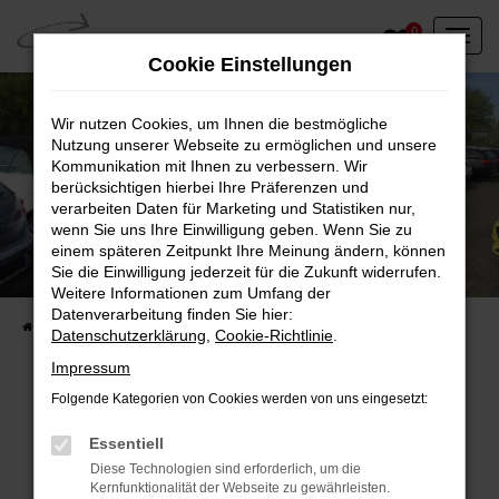
Zum
0
Hauptinhalt
Cookie Einstellungen
springen
Wir nutzen Cookies, um Ihnen die bestmögliche
Nutzung unserer Webseite zu ermöglichen und unsere
Kommunikation mit Ihnen zu verbessern. Wir
berücksichtigen hierbei Ihre Präferenzen und
verarbeiten Daten für Marketing und Statistiken nur,
wenn Sie uns Ihre Einwilligung geben. Wenn Sie zu
einem späteren Zeitpunkt Ihre Meinung ändern, können
Unser Fahrzeugbestand vor Ort
Sie die Einwilligung jederzeit für die Zukunft widerrufen.
Entdecken Sie unsere sofort verfügbaren
Weitere Informationen zum Umfang der
Datenverarbeitung finden Sie hier:
Startseite
Fahrzeugangebote
Fahrzeuge vor Ort
Datenschutzerklärung
,
Cookie-Richtlinie
.
Impressum
Folgende Kategorien von Cookies werden von uns eingesetzt:
Fehler: Network Error
Essentiell
Diese Technologien sind erforderlich, um die
Beim Laden ist ein Fehler aufgetreten.
Kernfunktionalität der Webseite zu gewährleisten.
Hier sind ein paar Tipps, die dir helfen können: