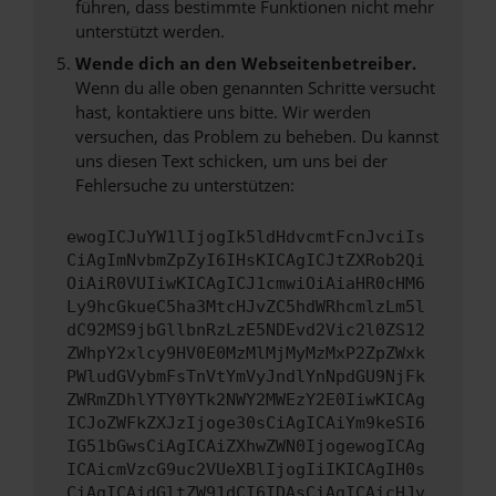
führen, dass bestimmte Funktionen nicht mehr
unterstützt werden.
Wende dich an den Webseitenbetreiber.
Wenn du alle oben genannten Schritte versucht
hast, kontaktiere uns bitte. Wir werden
versuchen, das Problem zu beheben. Du kannst
uns diesen Text schicken, um uns bei der
Fehlersuche zu unterstützen:
ewogICJuYW1lIjogIk5ldHdvcmtFcnJvciIs
CiAgImNvbmZpZyI6IHsKICAgICJtZXRob2Qi
OiAiR0VUIiwKICAgICJ1cmwiOiAiaHR0cHM6
Ly9hcGkueC5ha3MtcHJvZC5hdWRhcmlzLm5l
dC92MS9jbGllbnRzLzE5NDEvd2Vic2l0ZS12
ZWhpY2xlcy9HV0E0MzMlMjMyMzMxP2ZpZWxk
PWludGVybmFsTnVtYmVyJndlYnNpdGU9NjFk
ZWRmZDhlYTY0YTk2NWY2MWEzY2E0IiwKICAg
ICJoZWFkZXJzIjoge30sCiAgICAiYm9keSI6
IG51bGwsCiAgICAiZXhwZWN0IjogewogICAg
ICAicmVzcG9uc2VUeXBlIjogIiIKICAgIH0s
CiAgICAidGltZW91dCI6IDAsCiAgICAicHJv