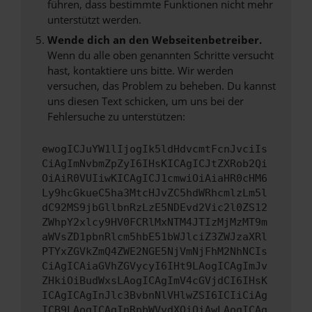
führen, dass bestimmte Funktionen nicht mehr
unterstützt werden.
Wende dich an den Webseitenbetreiber.
Wenn du alle oben genannten Schritte versucht
hast, kontaktiere uns bitte. Wir werden
versuchen, das Problem zu beheben. Du kannst
uns diesen Text schicken, um uns bei der
Fehlersuche zu unterstützen:
ewogICJuYW1lIjogIk5ldHdvcmtFcnJvciIs
CiAgImNvbmZpZyI6IHsKICAgICJtZXRob2Qi
OiAiR0VUIiwKICAgICJ1cmwiOiAiaHR0cHM6
Ly9hcGkueC5ha3MtcHJvZC5hdWRhcmlzLm5l
dC92MS9jbGllbnRzLzE5NDEvd2Vic2l0ZS12
ZWhpY2xlcy9HV0FCRlMxNTM4JTIzMjMzMT9m
aWVsZD1pbnRlcm5hbE51bWJlciZ3ZWJzaXRl
PTYxZGVkZmQ4ZWE2NGE5NjVmNjFhM2NhNCIs
CiAgICAiaGVhZGVycyI6IHt9LAogICAgImJv
ZHkiOiBudWxsLAogICAgImV4cGVjdCI6IHsK
ICAgICAgInJlc3BvbnNlVHlwZSI6ICIiCiAg
ICB9LAogICAgInRpbWVvdXQiOiAwLAogICAg