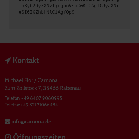
InByb2dyZXNzIjogbnVsbCwKICAgICJyaXNr
eSI6IGZhbHNlCiAgfQp9
Kontakt
Michael Flor / Carnona
Zum Zollstock 7, 35466 Rabenau
Telefon: +49 6407 9060995
Telefax: +49 321 21066484
info@carnona.de
Öffnungszeiten