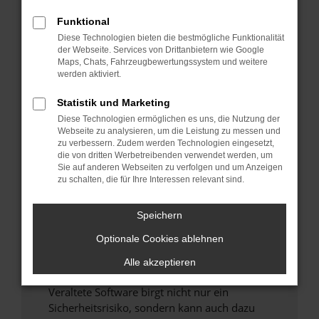
Funktional
Überprüfe deine Firewall und deine
Diese Technologien bieten die bestmögliche Funktionalität
Internetverbindung.
der Webseite. Services von Drittanbietern wie Google
Laden andere Webseiten, zum Beispiel deine
Maps, Chats, Fahrzeugbewertungssystem und weitere
Suchmaschine?
werden aktiviert.
Prüfe deine Browsererweiterungen.
Statistik und Marketing
Manche Erweiterungen, wie Werbeblocker,
Diese Technologien ermöglichen es uns, die Nutzung der
können das Laden bestimmter Seiten
Webseite zu analysieren, um die Leistung zu messen und
verhindern. Funktioniert die Seite in einem
zu verbessern. Zudem werden Technologien eingesetzt,
anderen Browser oder in einem privaten
die von dritten Werbetreibenden verwendet werden, um
Sie auf anderen Webseiten zu verfolgen und um Anzeigen
Fenster?
zu schalten, die für Ihre Interessen relevant sind.
Starte dein Gerät neu.
Das kann manchmal helfen, vorübergehende
Speichern
Probleme zu beheben.
Optionale Cookies ablehnen
Stelle sicher, dass dein Browser und dein
Betriebssystem auf dem neuesten Stand
Alle akzeptieren
sind.
Veraltete Software birgt nicht nur ein
Sicherheitsrisiko, sondern kann auch dazu