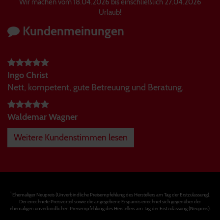
Wir machen vom 18.04.2026 bis einschließlich 27.04.2026
Urlaub!
Kundenmeinungen
Ingo Christ
Nett, kompetent, gute Betreuung und Beratung.
Waldemar Wagner
Weitere Kundenstimmen lesen
1
Ehemaliger Neupreis (Unverbindliche Preisempfehlung des Herstellers am Tag der Erstzulassung).
Der errechnete Preisvorteil sowie die angegebene Ersparnis errechnet sich gegenüber der
ehemaligen unverbindlichen Preisempfehlung des Herstellers am Tag der Erstzulassung (Neupreis).