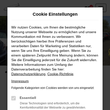
Zum
0
Hauptinhalt
Cookie Einstellungen
springen
Wir nutzen Cookies, um Ihnen die bestmögliche
Nutzung unserer Webseite zu ermöglichen und unsere
Kommunikation mit Ihnen zu verbessern. Wir
berücksichtigen hierbei Ihre Präferenzen und
verarbeiten Daten für Marketing und Statistiken nur,
wenn Sie uns Ihre Einwilligung geben. Wenn Sie zu
einem späteren Zeitpunkt Ihre Meinung ändern, können
Unser Fahrzeugbestand vor Ort
Sie die Einwilligung jederzeit für die Zukunft widerrufen.
Entdecken Sie unsere sofort verfügbaren
Weitere Informationen zum Umfang der
Datenverarbeitung finden Sie hier:
Startseite
Fahrzeugangebote
Fahrzeuge vor Ort
Datenschutzerklärung
,
Cookie-Richtlinie
.
Impressum
Folgende Kategorien von Cookies werden von uns eingesetzt:
Fehler: Network Error
Essentiell
Diese Technologien sind erforderlich, um die
Beim Laden ist ein Fehler aufgetreten.
Kernfunktionalität der Webseite zu gewährleisten.
Hier sind ein paar Tipps, die dir helfen können: