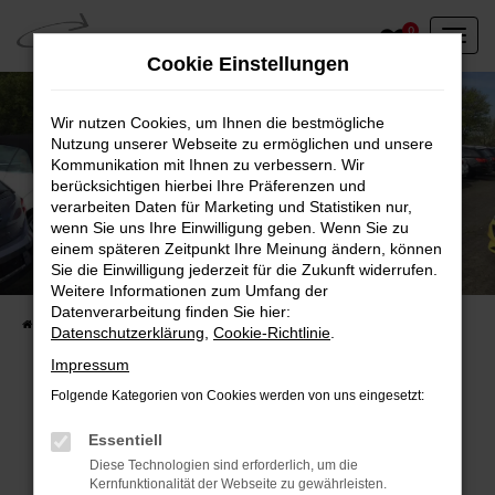
Zum
0
Hauptinhalt
Cookie Einstellungen
springen
Wir nutzen Cookies, um Ihnen die bestmögliche
Nutzung unserer Webseite zu ermöglichen und unsere
Kommunikation mit Ihnen zu verbessern. Wir
berücksichtigen hierbei Ihre Präferenzen und
verarbeiten Daten für Marketing und Statistiken nur,
wenn Sie uns Ihre Einwilligung geben. Wenn Sie zu
einem späteren Zeitpunkt Ihre Meinung ändern, können
Unser Fahrzeugbestand vor Ort
Sie die Einwilligung jederzeit für die Zukunft widerrufen.
Entdecken Sie unsere sofort verfügbaren
Weitere Informationen zum Umfang der
Datenverarbeitung finden Sie hier:
Startseite
Fahrzeugangebote
Fahrzeuge vor Ort
Datenschutzerklärung
,
Cookie-Richtlinie
.
Impressum
Folgende Kategorien von Cookies werden von uns eingesetzt:
Fehler: Network Error
Essentiell
Diese Technologien sind erforderlich, um die
Beim Laden ist ein Fehler aufgetreten.
Kernfunktionalität der Webseite zu gewährleisten.
Hier sind ein paar Tipps, die dir helfen können: