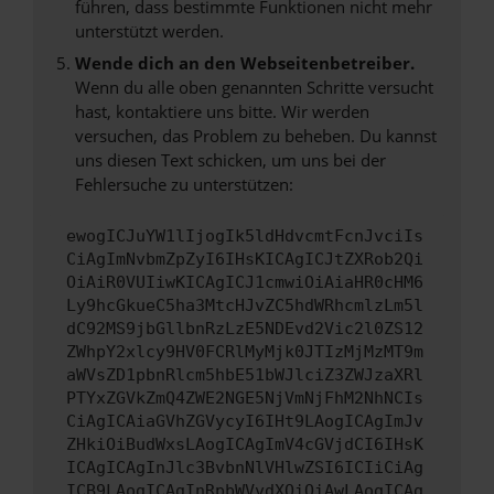
führen, dass bestimmte Funktionen nicht mehr
unterstützt werden.
Wende dich an den Webseitenbetreiber.
Wenn du alle oben genannten Schritte versucht
hast, kontaktiere uns bitte. Wir werden
versuchen, das Problem zu beheben. Du kannst
uns diesen Text schicken, um uns bei der
Fehlersuche zu unterstützen:
ewogICJuYW1lIjogIk5ldHdvcmtFcnJvciIs
CiAgImNvbmZpZyI6IHsKICAgICJtZXRob2Qi
OiAiR0VUIiwKICAgICJ1cmwiOiAiaHR0cHM6
Ly9hcGkueC5ha3MtcHJvZC5hdWRhcmlzLm5l
dC92MS9jbGllbnRzLzE5NDEvd2Vic2l0ZS12
ZWhpY2xlcy9HV0FCRlMyMjk0JTIzMjMzMT9m
aWVsZD1pbnRlcm5hbE51bWJlciZ3ZWJzaXRl
PTYxZGVkZmQ4ZWE2NGE5NjVmNjFhM2NhNCIs
CiAgICAiaGVhZGVycyI6IHt9LAogICAgImJv
ZHkiOiBudWxsLAogICAgImV4cGVjdCI6IHsK
ICAgICAgInJlc3BvbnNlVHlwZSI6ICIiCiAg
ICB9LAogICAgInRpbWVvdXQiOiAwLAogICAg