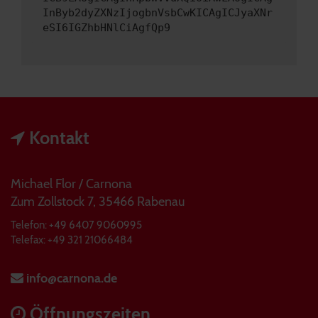
InByb2dyZXNzIjogbnVsbCwKICAgICJyaXNr
eSI6IGZhbHNlCiAgfQp9
Kontakt
Michael Flor / Carnona
Zum Zollstock 7, 35466 Rabenau
Telefon: +49 6407 9060995
Telefax: +49 321 21066484
info@carnona.de
Öffnungszeiten