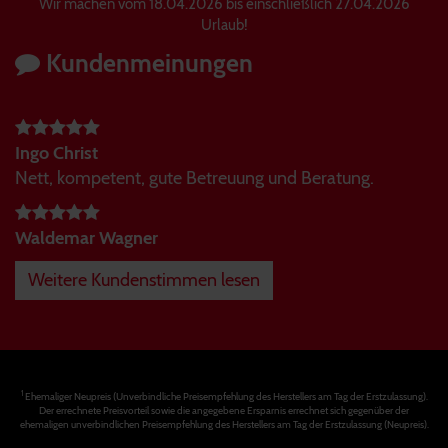
Wir machen vom 18.04.2026 bis einschließlich 27.04.2026
Urlaub!
Kundenmeinungen
Ingo Christ
Nett, kompetent, gute Betreuung und Beratung.
Waldemar Wagner
Weitere Kundenstimmen lesen
1
Ehemaliger Neupreis (Unverbindliche Preisempfehlung des Herstellers am Tag der Erstzulassung).
Der errechnete Preisvorteil sowie die angegebene Ersparnis errechnet sich gegenüber der
ehemaligen unverbindlichen Preisempfehlung des Herstellers am Tag der Erstzulassung (Neupreis).