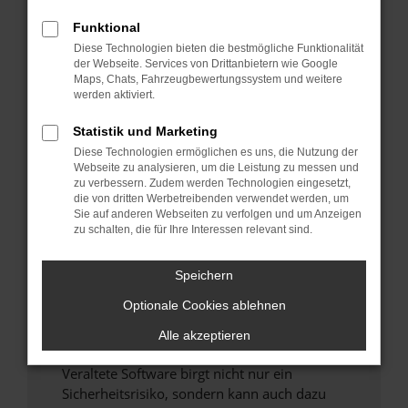
Funktional
Überprüfe deine Firewall und deine
Diese Technologien bieten die bestmögliche Funktionalität
Internetverbindung.
der Webseite. Services von Drittanbietern wie Google
Laden andere Webseiten, zum Beispiel deine
Maps, Chats, Fahrzeugbewertungssystem und weitere
Suchmaschine?
werden aktiviert.
Prüfe deine Browsererweiterungen.
Statistik und Marketing
Manche Erweiterungen, wie Werbeblocker,
Diese Technologien ermöglichen es uns, die Nutzung der
können das Laden bestimmter Seiten
Webseite zu analysieren, um die Leistung zu messen und
verhindern. Funktioniert die Seite in einem
zu verbessern. Zudem werden Technologien eingesetzt,
anderen Browser oder in einem privaten
die von dritten Werbetreibenden verwendet werden, um
Sie auf anderen Webseiten zu verfolgen und um Anzeigen
Fenster?
zu schalten, die für Ihre Interessen relevant sind.
Starte dein Gerät neu.
Das kann manchmal helfen, vorübergehende
Speichern
Probleme zu beheben.
Optionale Cookies ablehnen
Stelle sicher, dass dein Browser und dein
Betriebssystem auf dem neuesten Stand
Alle akzeptieren
sind.
Veraltete Software birgt nicht nur ein
Sicherheitsrisiko, sondern kann auch dazu