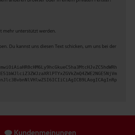
ht mehr unterstützt werden.
ben. Du kannst uns diesen Text schicken, um uns bei der
cmwiOiAiaHR0cHM6Ly9hcGkueC5ha3MtcHJvZC5hdWRh
bE51bWJlciZ3ZWJzaXRlPTYxZGVkZmQ4ZWE2NGE5NjVm
InJlc3BvbnNlVHlwZSI6ICIiCiAgICB9LAogICAgInRp
Kundenmeinungen