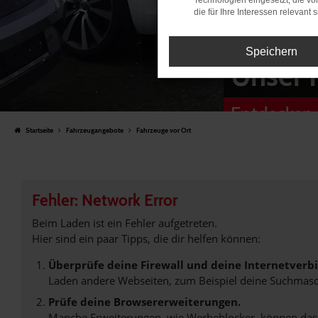
Technologien eingesetzt, die v
die für Ihre Interessen relevant s
Speichern
Unser 
Entdecken 
Startseite
Fahrzeugangebote
Fahrzeuge vor Ort
Fehler: Network Error
Beim Laden ist ein Fehler aufgetreten.
Hier sind ein paar Tipps, die dir helfen können:
Überprüfe deine Firewall und deine Internetverb
Laden andere Webseiten, zum Beispiel deine Suchmasc
Prüfe deine Browsererweiterungen.
Manche Erweiterungen, wie Werbeblocker, können das L