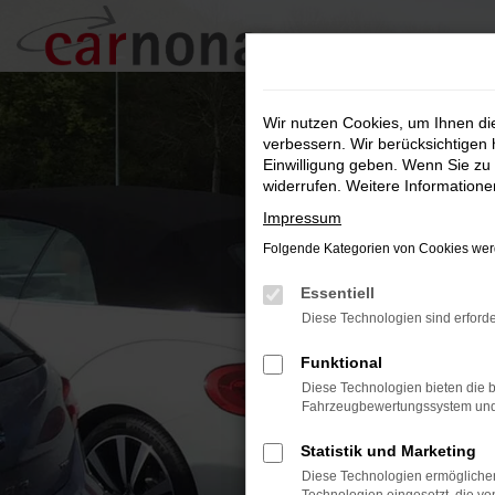
Zum
Hauptinhalt
springen
Wir nutzen Cookies, um Ihnen d
verbessern. Wir berücksichtigen 
Einwilligung geben. Wenn Sie zu 
widerrufen. Weitere Information
Impressum
Folgende Kategorien von Cookies werd
Essentiell
Diese Technologien sind erforde
Funktional
Diese Technologien bieten die b
Fahrzeugbewertungssystem und w
Statistik und Marketing
Diese Technologien ermöglichen