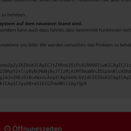
 zu beheben.
bssystem auf dem neuesten Stand sind.
ko, sondern kann auch dazu führen, dass bestimmte Funktionen nic
ontaktiere uns bitte. Wir werden versuchen, das Problem zu behe
vbmZpZyI6IHsKICAgICJtZXRob2QiOiAiR0VUIiwKICAgICJ1
2ZWhpY2xlcy8yNjMwNjAyJTIzMjA1MT9maWVsZD1pbnRlcm5h
gImJvZHkiOiBudWxsLAogICAgImV4cGVjdCI6IHsKICAgICAg
KICAgICJyaXNreSI6IGZhbHNlCiAgfQp9
Öffnungszeiten