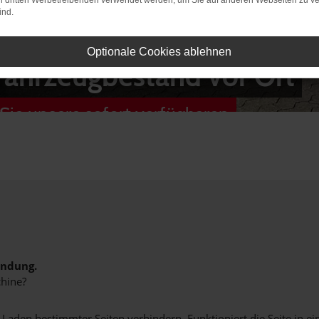
on dritten Werbetreibenden verwendet werden, um Sie auf anderen Webseiten zu ve
ind.
Optionale Cookies ablehnen
Fahrzeugbestand vor Ort
Sie unsere sofort verfügbaren
indung.
hine?
aden bestimmter Seiten verhindern. Funktioniert die Seite in e