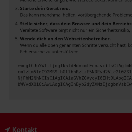
Starte dein Gerät neu.
Das kann manchmal helfen, vorübergehende Probleme
Stelle sicher, dass dein Browser und dein Betrie
Veraltete Software birgt nicht nur ein Sicherheitsrisi
Wende dich an den Webseitenbetreiber.
Wenn du alle oben genannten Schritte versucht hast, k
Fehlersuche zu unterstützen:
ewogICJuYW1lIjogIk5ldHdvcmtFcnJvciIsCiAgImN
cmlzLm5ldC92MS9jbGllbnRzLzE5NDEvd2Vic2l0ZS1
NjFhM2NhNCIsCiAgICAiaGVhZGVycyI6IHt9LAogICA
bWVvdXQiOiAwLAogICAgInByb2dyZXNzIjogbnVsbCw
Kontakt