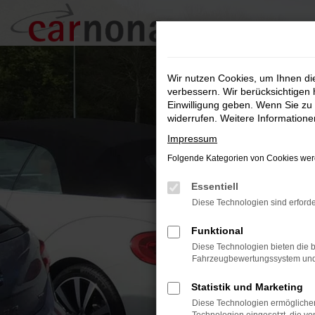
Zum
Hauptinhalt
springen
Wir nutzen Cookies, um Ihnen d
verbessern. Wir berücksichtigen 
Einwilligung geben. Wenn Sie zu 
widerrufen. Weitere Information
Impressum
Folgende Kategorien von Cookies werd
Essentiell
Diese Technologien sind erforde
Funktional
Diese Technologien bieten die b
Fahrzeugbewertungssystem und w
Statistik und Marketing
Diese Technologien ermöglichen