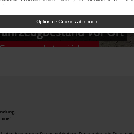
on dritten Werbetreibenden verwendet werden, um Sie auf anderen Webseiten zu ve
ind.
Optionale Cookies ablehnen
Fahrzeugbestand vor Ort
Sie unsere sofort verfügbaren
indung.
hine?
aden bestimmter Seiten verhindern. Funktioniert die Seite in e