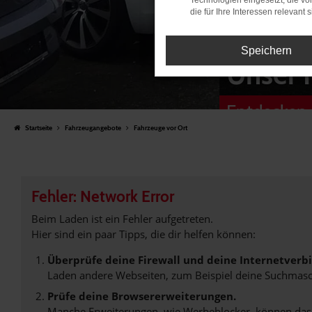
Technologien eingesetzt, die v
die für Ihre Interessen relevant s
Speichern
Unser 
Entdecken 
Startseite
Fahrzeugangebote
Fahrzeuge vor Ort
Fehler: Network Error
Beim Laden ist ein Fehler aufgetreten.
Hier sind ein paar Tipps, die dir helfen können:
Überprüfe deine Firewall und deine Internetverb
Laden andere Webseiten, zum Beispiel deine Suchmasc
Prüfe deine Browsererweiterungen.
Manche Erweiterungen, wie Werbeblocker, können das L