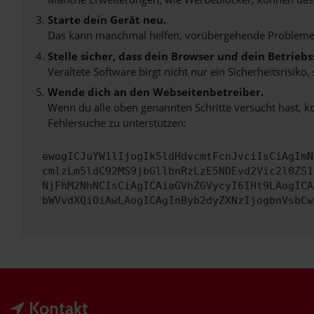
Starte dein Gerät neu.
Das kann manchmal helfen, vorübergehende Probleme
Stelle sicher, dass dein Browser und dein Betrie
Veraltete Software birgt nicht nur ein Sicherheitsrisi
Wende dich an den Webseitenbetreiber.
Wenn du alle oben genannten Schritte versucht hast, k
Fehlersuche zu unterstützen:
ewogICJuYW1lIjogIk5ldHdvcmtFcnJvciIsCiAgImN
cmlzLm5ldC92MS9jbGllbnRzLzE5NDEvd2Vic2l0ZS1
NjFhM2NhNCIsCiAgICAiaGVhZGVycyI6IHt9LAogICA
bWVvdXQiOiAwLAogICAgInByb2dyZXNzIjogbnVsbCw
Kontakt