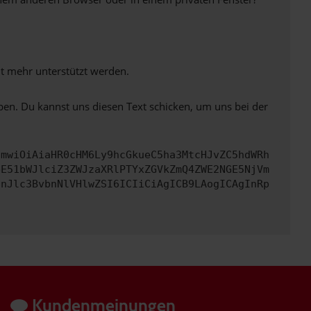
ht mehr unterstützt werden.
ben. Du kannst uns diesen Text schicken, um uns bei der
cmwiOiAiaHR0cHM6Ly9hcGkueC5ha3MtcHJvZC5hdWRh
bE51bWJlciZ3ZWJzaXRlPTYxZGVkZmQ4ZWE2NGE5NjVm
InJlc3BvbnNlVHlwZSI6ICIiCiAgICB9LAogICAgInRp
Kundenmeinungen