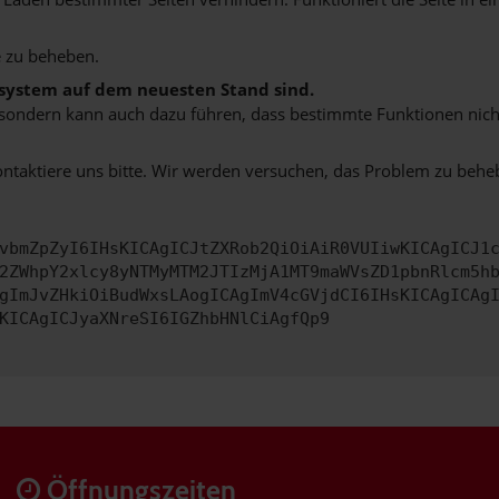
 zu beheben.
bssystem auf dem neuesten Stand sind.
ko, sondern kann auch dazu führen, dass bestimmte Funktionen nic
ontaktiere uns bitte. Wir werden versuchen, das Problem zu behe
vbmZpZyI6IHsKICAgICJtZXRob2QiOiAiR0VUIiwKICAgICJ1
2ZWhpY2xlcy8yNTMyMTM2JTIzMjA1MT9maWVsZD1pbnRlcm5h
gImJvZHkiOiBudWxsLAogICAgImV4cGVjdCI6IHsKICAgICAg
KICAgICJyaXNreSI6IGZhbHNlCiAgfQp9
Öffnungszeiten