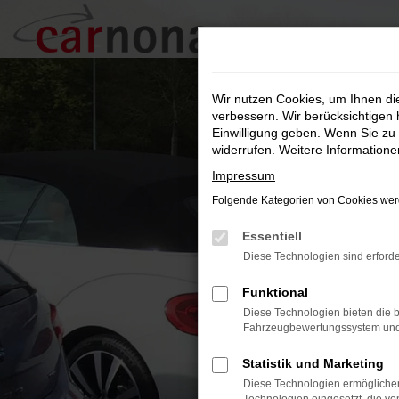
Zum
Hauptinhalt
springen
Wir nutzen Cookies, um Ihnen d
verbessern. Wir berücksichtigen 
Einwilligung geben. Wenn Sie zu 
widerrufen. Weitere Information
Impressum
Folgende Kategorien von Cookies werd
Essentiell
Diese Technologien sind erforde
Funktional
Diese Technologien bieten die b
Fahrzeugbewertungssystem und w
Statistik und Marketing
Diese Technologien ermöglichen