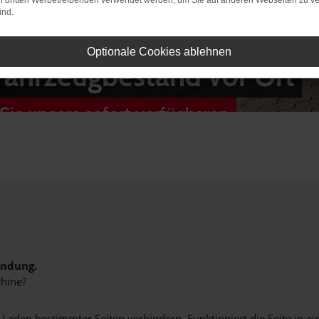
on dritten Werbetreibenden verwendet werden, um Sie auf anderen Webseiten zu ve
ind.
Optionale Cookies ablehnen
Fahrzeugbestand vor Ort
Sie unsere sofort verfügbaren
indung.
hine?
aden bestimmter Seiten verhindern. Funktioniert die Seite in e