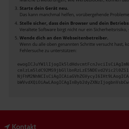
Starte dein Gerät neu.
Das kann manchmal helfen, vorübergehende Probleme
Stelle sicher, dass dein Browser und dein Betrie
Veraltete Software birgt nicht nur ein Sicherheitsrisi
Wende dich an den Webseitenbetreiber.
Wenn du alle oben genannten Schritte versucht hast, k
Fehlersuche zu unterstützen:
ewogICJuYW1lIjogIk5ldHdvcmtFcnJvciIsCiAgImN
cmlzLm5ldC92MS9jbGllbnRzLzE5NDEvd2Vic2l0ZS1
NjFhM2NhNCIsCiAgICAiaGVhZGVycyI6IHt9LAogICA
bWVvdXQiOiAwLAogICAgInByb2dyZXNzIjogbnVsbCw
Kontakt