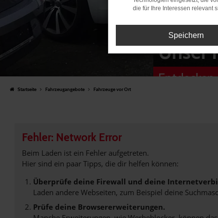
Technologien eingesetzt, die v
die für Ihre Interessen relevant s
Speichern
Unser 
Entdecken 
Startseite
Fahrzeugangebote
Fahrzeuge vor Ort
Fehler: Network Error
Beim Laden ist ein Fehler aufgetreten.
Hier sind ein paar Tipps, die dir helfen können:
Überprüfe deine Firewall und deine Internetverb
Laden andere Webseiten, zum Beispiel deine Suchmasc
Prüfe deine Browsererweiterungen.
Manche Erweiterungen, wie Werbeblocker, können das L