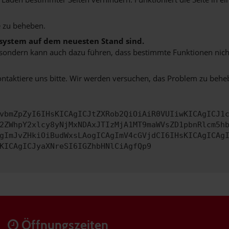
 zu beheben.
bssystem auf dem neuesten Stand sind.
ko, sondern kann auch dazu führen, dass bestimmte Funktionen nic
ontaktiere uns bitte. Wir werden versuchen, das Problem zu behe
vbmZpZyI6IHsKICAgICJtZXRob2QiOiAiR0VUIiwKICAgICJ1
2ZWhpY2xlcy8yNjMxNDAxJTIzMjA1MT9maWVsZD1pbnRlcm5h
gImJvZHkiOiBudWxsLAogICAgImV4cGVjdCI6IHsKICAgICAg
KICAgICJyaXNreSI6IGZhbHNlCiAgfQp9
Öffnungszeiten