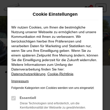
Zum
0
Hauptinhalt
Cookie Einstellungen
springen
Wir nutzen Cookies, um Ihnen die bestmögliche
Nutzung unserer Webseite zu ermöglichen und unsere
Kommunikation mit Ihnen zu verbessern. Wir
berücksichtigen hierbei Ihre Präferenzen und
verarbeiten Daten für Marketing und Statistiken nur,
wenn Sie uns Ihre Einwilligung geben. Wenn Sie zu
einem späteren Zeitpunkt Ihre Meinung ändern, können
Unser Fahrzeugbestand vor Ort
Sie die Einwilligung jederzeit für die Zukunft widerrufen.
Entdecken Sie unsere sofort verfügbaren
Weitere Informationen zum Umfang der
Datenverarbeitung finden Sie hier:
Startseite
Fahrzeugangebote
Fahrzeuge vor Ort
Datenschutzerklärung
,
Cookie-Richtlinie
.
Impressum
Folgende Kategorien von Cookies werden von uns eingesetzt:
Fehler: Network Error
Essentiell
Diese Technologien sind erforderlich, um die
Beim Laden ist ein Fehler aufgetreten.
Kernfunktionalität der Webseite zu gewährleisten.
Hier sind ein paar Tipps, die dir helfen können: