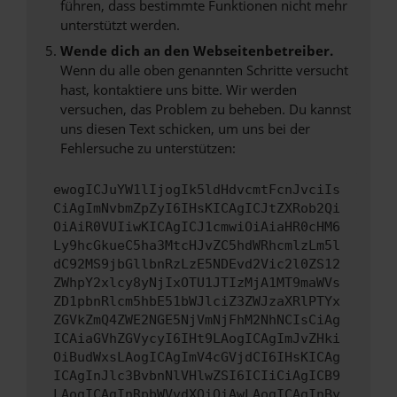
führen, dass bestimmte Funktionen nicht mehr
unterstützt werden.
Wende dich an den Webseitenbetreiber.
Wenn du alle oben genannten Schritte versucht
hast, kontaktiere uns bitte. Wir werden
versuchen, das Problem zu beheben. Du kannst
uns diesen Text schicken, um uns bei der
Fehlersuche zu unterstützen:
ewogICJuYW1lIjogIk5ldHdvcmtFcnJvciIs
CiAgImNvbmZpZyI6IHsKICAgICJtZXRob2Qi
OiAiR0VUIiwKICAgICJ1cmwiOiAiaHR0cHM6
Ly9hcGkueC5ha3MtcHJvZC5hdWRhcmlzLm5l
dC92MS9jbGllbnRzLzE5NDEvd2Vic2l0ZS12
ZWhpY2xlcy8yNjIxOTU1JTIzMjA1MT9maWVs
ZD1pbnRlcm5hbE51bWJlciZ3ZWJzaXRlPTYx
ZGVkZmQ4ZWE2NGE5NjVmNjFhM2NhNCIsCiAg
ICAiaGVhZGVycyI6IHt9LAogICAgImJvZHki
OiBudWxsLAogICAgImV4cGVjdCI6IHsKICAg
ICAgInJlc3BvbnNlVHlwZSI6ICIiCiAgICB9
LAogICAgInRpbWVvdXQiOiAwLAogICAgInBy