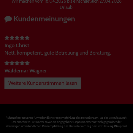
Wir machen vom 18.04.2026 bis einschließlich 27.04.2026
Urlaub!
Kundenmeinungen
Ingo Christ
Nett, kompetent, gute Betreuung und Beratung.
Waldemar Wagner
Weitere Kundenstimmen lesen
1
Ehemaliger Neupreis (Unverbindliche Preisempfehlung des Herstellers am Tag der Erstzulassung).
Der errechnete Preisvorteil sowie die angegebene Ersparnis errechnet sich gegenüber der
ehemaligen unverbindlichen Preisempfehlung des Herstellers am Tag der Erstzulassung (Neupreis).