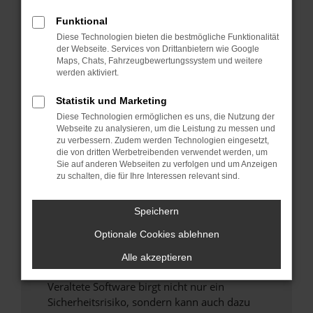
Funktional
Überprüfe deine Firewall und deine
Diese Technologien bieten die bestmögliche Funktionalität
Internetverbindung.
der Webseite. Services von Drittanbietern wie Google
Laden andere Webseiten, zum Beispiel deine
Maps, Chats, Fahrzeugbewertungssystem und weitere
Suchmaschine?
werden aktiviert.
Prüfe deine Browsererweiterungen.
Statistik und Marketing
Manche Erweiterungen, wie Werbeblocker,
Diese Technologien ermöglichen es uns, die Nutzung der
können das Laden bestimmter Seiten
Webseite zu analysieren, um die Leistung zu messen und
verhindern. Funktioniert die Seite in einem
zu verbessern. Zudem werden Technologien eingesetzt,
anderen Browser oder in einem privaten
die von dritten Werbetreibenden verwendet werden, um
Sie auf anderen Webseiten zu verfolgen und um Anzeigen
Fenster?
zu schalten, die für Ihre Interessen relevant sind.
Starte dein Gerät neu.
Das kann manchmal helfen, vorübergehende
Speichern
Probleme zu beheben.
Optionale Cookies ablehnen
Stelle sicher, dass dein Browser und dein
Betriebssystem auf dem neuesten Stand
Alle akzeptieren
sind.
Veraltete Software birgt nicht nur ein
Sicherheitsrisiko, sondern kann auch dazu