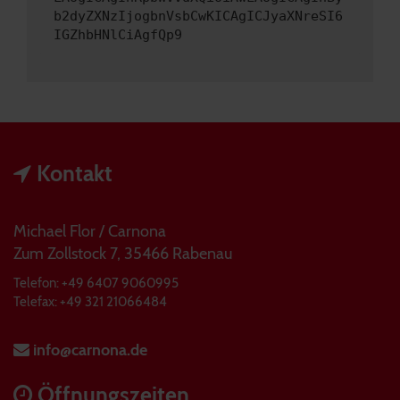
b2dyZXNzIjogbnVsbCwKICAgICJyaXNreSI6
IGZhbHNlCiAgfQp9
Kontakt
Michael Flor / Carnona
Zum Zollstock 7, 35466 Rabenau
Telefon: +49 6407 9060995
Telefax: +49 321 21066484
info@carnona.de
Öffnungszeiten