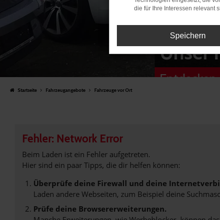
Technologien eingesetzt, die v
die für Ihre Interessen relevant s
Speichern
Unser 
Entdecken 
Startseite
Fahrzeugangebote
Fahrzeuge vor Ort
Fehler: Network Error
Beim Laden ist ein Fehler aufgetreten.
Hier sind ein paar Tipps, die dir helfen können:
Überprüfe deine Firewall und deine Internetverb
Laden andere Webseiten, zum Beispiel deine Suchmasc
Prüfe deine Browsererweiterungen.
Manche Erweiterungen, wie Werbeblocker, können das L