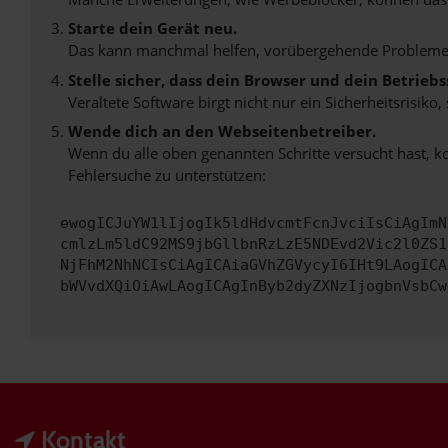
Starte dein Gerät neu.
Das kann manchmal helfen, vorübergehende Probleme
Stelle sicher, dass dein Browser und dein Betrie
Veraltete Software birgt nicht nur ein Sicherheitsrisi
Wende dich an den Webseitenbetreiber.
Wenn du alle oben genannten Schritte versucht hast, k
Fehlersuche zu unterstützen:
ewogICJuYW1lIjogIk5ldHdvcmtFcnJvciIsCiAgImN
cmlzLm5ldC92MS9jbGllbnRzLzE5NDEvd2Vic2l0ZS1
NjFhM2NhNCIsCiAgICAiaGVhZGVycyI6IHt9LAogICA
bWVvdXQiOiAwLAogICAgInByb2dyZXNzIjogbnVsbCw
Kontakt