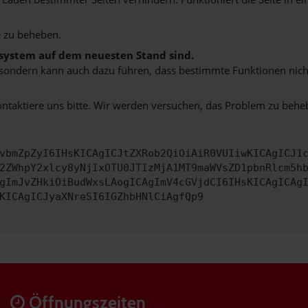
 zu beheben.
bssystem auf dem neuesten Stand sind.
ko, sondern kann auch dazu führen, dass bestimmte Funktionen nic
ontaktiere uns bitte. Wir werden versuchen, das Problem zu behe
vbmZpZyI6IHsKICAgICJtZXRob2QiOiAiR0VUIiwKICAgICJ1
2ZWhpY2xlcy8yNjIxOTU0JTIzMjA1MT9maWVsZD1pbnRlcm5h
gImJvZHkiOiBudWxsLAogICAgImV4cGVjdCI6IHsKICAgICAg
KICAgICJyaXNreSI6IGZhbHNlCiAgfQp9
Öffnungszeiten