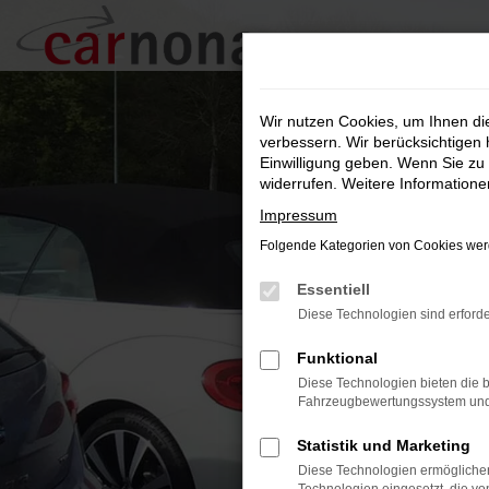
Zum
Hauptinhalt
springen
Wir nutzen Cookies, um Ihnen d
verbessern. Wir berücksichtigen 
Einwilligung geben. Wenn Sie zu 
widerrufen. Weitere Information
Impressum
Folgende Kategorien von Cookies werd
Essentiell
Diese Technologien sind erforde
Funktional
Diese Technologien bieten die b
Fahrzeugbewertungssystem und w
Statistik und Marketing
Diese Technologien ermöglichen