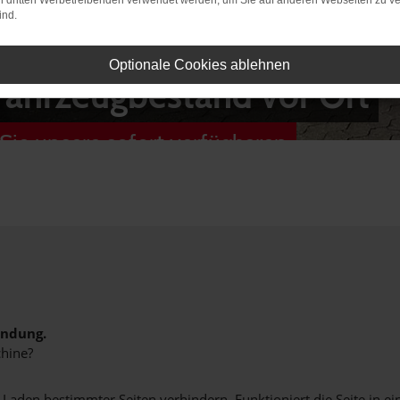
on dritten Werbetreibenden verwendet werden, um Sie auf anderen Webseiten zu ve
ind.
Optionale Cookies ablehnen
Fahrzeugbestand vor Ort
Sie unsere sofort verfügbaren
indung.
hine?
aden bestimmter Seiten verhindern. Funktioniert die Seite in e