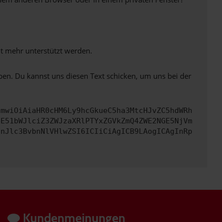
ht mehr unterstützt werden.
ben. Du kannst uns diesen Text schicken, um uns bei der
cmwiOiAiaHR0cHM6Ly9hcGkueC5ha3MtcHJvZC5hdWRh
bE51bWJlciZ3ZWJzaXRlPTYxZGVkZmQ4ZWE2NGE5NjVm
InJlc3BvbnNlVHlwZSI6ICIiCiAgICB9LAogICAgInRp
Kundenmeinungen