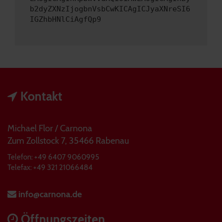
b2dyZXNzIjogbnVsbCwKICAgICJyaXNreSI6
IGZhbHNlCiAgfQp9
Kontakt
Michael Flor / Carnona
Zum Zollstock 7, 35466 Rabenau
Telefon: +49 6407 9060995
Telefax: +49 321 21066484
info@carnona.de
Öffnungszeiten