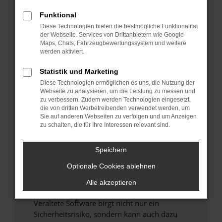
Funktional
Überprüfe deine Firewall und deine
Diese Technologien bieten die bestmögliche Funktionalität
Internetverbindung.
der Webseite. Services von Drittanbietern wie Google
Laden andere Webseiten, zum Beispiel deine
Maps, Chats, Fahrzeugbewertungssystem und weitere
Suchmaschine?
werden aktiviert.
Prüfe deine Browsererweiterungen.
Statistik und Marketing
Manche Erweiterungen, wie Werbeblocker,
Diese Technologien ermöglichen es uns, die Nutzung der
können das Laden bestimmter Seiten
Webseite zu analysieren, um die Leistung zu messen und
verhindern. Funktioniert die Seite in einem
zu verbessern. Zudem werden Technologien eingesetzt,
anderen Browser oder in einem privaten
die von dritten Werbetreibenden verwendet werden, um
Sie auf anderen Webseiten zu verfolgen und um Anzeigen
Fenster?
zu schalten, die für Ihre Interessen relevant sind.
Starte dein Gerät neu.
Das kann manchmal helfen, vorübergehende
Speichern
Probleme zu beheben.
Optionale Cookies ablehnen
Stelle sicher, dass dein Browser und dein
Betriebssystem auf dem neuesten Stand
Alle akzeptieren
sind.
Veraltete Software birgt nicht nur ein
Sicherheitsrisiko, sondern kann auch dazu