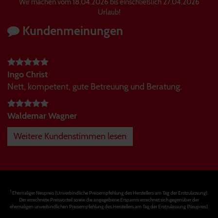
Wir machen vom 18.04.2026 bis einschließlich 27.04.2026
Urlaub!
Kundenmeinungen
Ingo Christ
Nett, kompetent, gute Betreuung und Beratung.
Waldemar Wagner
Weitere Kundenstimmen lesen
1
Ehemaliger Neupreis (Unverbindliche Preisempfehlung des Herstellers am Tag der Erstzulassung).
Der errechnete Preisvorteil sowie die angegebene Ersparnis errechnet sich gegenüber der
ehemaligen unverbindlichen Preisempfehlung des Herstellers am Tag der Erstzulassung (Neupreis).