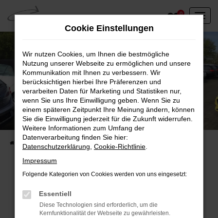
Zum
0
Hauptinhalt
Cookie Einstellungen
springen
Wir nutzen Cookies, um Ihnen die bestmögliche
Nutzung unserer Webseite zu ermöglichen und unsere
Kommunikation mit Ihnen zu verbessern. Wir
berücksichtigen hierbei Ihre Präferenzen und
verarbeiten Daten für Marketing und Statistiken nur,
wenn Sie uns Ihre Einwilligung geben. Wenn Sie zu
einem späteren Zeitpunkt Ihre Meinung ändern, können
Unser Fahrzeugbestand vor Ort
Sie die Einwilligung jederzeit für die Zukunft widerrufen.
Entdecken Sie unsere sofort verfügbaren
Weitere Informationen zum Umfang der
Datenverarbeitung finden Sie hier:
Startseite
Fahrzeugangebote
Fahrzeuge vor Ort
Datenschutzerklärung
,
Cookie-Richtlinie
.
Impressum
Folgende Kategorien von Cookies werden von uns eingesetzt:
Fehler: Network Error
Essentiell
Diese Technologien sind erforderlich, um die
Beim Laden ist ein Fehler aufgetreten.
Kernfunktionalität der Webseite zu gewährleisten.
Hier sind ein paar Tipps, die dir helfen können: