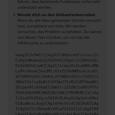
führen, dass bestimmte Funktionen nicht mehr
unterstützt werden.
Wende dich an den Webseitenbetreiber.
Wenn du alle oben genannten Schritte versucht
hast, kontaktiere uns bitte. Wir werden
versuchen, das Problem zu beheben. Du kannst
uns diesen Text schicken, um uns bei der
Fehlersuche zu unterstützen:
ewogICJuYW1lIjogIk5ldHdvcmtFcnJvciIs
CiAgImNvbmZpZyI6IHsKICAgICJtZXRob2Qi
OiAiR0VUIiwKICAgICJ1cmwiOiAiaHR0cHM6
Ly9hcGkueC5ha3MtcHJvZC5hdWRhcmlzLm5l
dC92MS9jbGllbnRzLzE5NDEvd2Vic2l0ZS12
ZWhpY2xlcy8yNjIxOTQwJTIzMjA1MT9maWVs
ZD1pbnRlcm5hbE51bWJlciZ3ZWJzaXRlPTYx
ZGVkZmQ4ZWE2NGE5NjVmNjFhM2NhNCIsCiAg
ICAiaGVhZGVycyI6IHt9LAogICAgImJvZHki
OiBudWxsLAogICAgImV4cGVjdCI6IHsKICAg
ICAgInJlc3BvbnNlVHlwZSI6ICIiCiAgICB9
LAogICAgInRpbWVvdXQiOiAwLAogICAgInBy