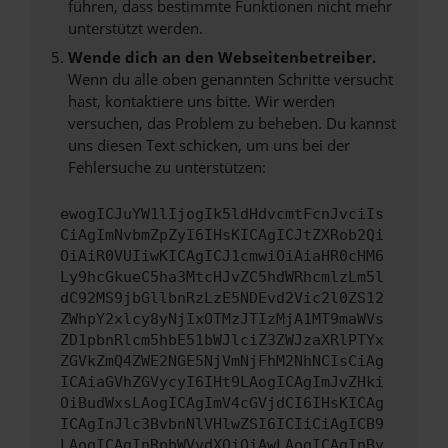
führen, dass bestimmte Funktionen nicht mehr
unterstützt werden.
Wende dich an den Webseitenbetreiber.
Wenn du alle oben genannten Schritte versucht
hast, kontaktiere uns bitte. Wir werden
versuchen, das Problem zu beheben. Du kannst
uns diesen Text schicken, um uns bei der
Fehlersuche zu unterstützen:
ewogICJuYW1lIjogIk5ldHdvcmtFcnJvciIs
CiAgImNvbmZpZyI6IHsKICAgICJtZXRob2Qi
OiAiR0VUIiwKICAgICJ1cmwiOiAiaHR0cHM6
Ly9hcGkueC5ha3MtcHJvZC5hdWRhcmlzLm5l
dC92MS9jbGllbnRzLzE5NDEvd2Vic2l0ZS12
ZWhpY2xlcy8yNjIxOTMzJTIzMjA1MT9maWVs
ZD1pbnRlcm5hbE51bWJlciZ3ZWJzaXRlPTYx
ZGVkZmQ4ZWE2NGE5NjVmNjFhM2NhNCIsCiAg
ICAiaGVhZGVycyI6IHt9LAogICAgImJvZHki
OiBudWxsLAogICAgImV4cGVjdCI6IHsKICAg
ICAgInJlc3BvbnNlVHlwZSI6ICIiCiAgICB9
LAogICAgInRpbWVvdXQiOiAwLAogICAgInBy