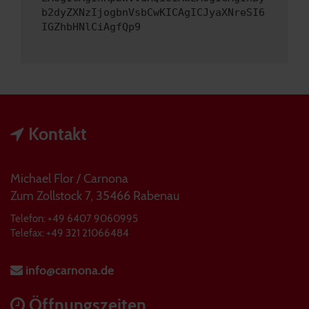
b2dyZXNzIjogbnVsbCwKICAgICJyaXNreSI6
IGZhbHNlCiAgfQp9
Kontakt
Michael Flor / Carnona
Zum Zollstock 7, 35466 Rabenau
Telefon: +49 6407 9060995
Telefax: +49 321 21066484
info@carnona.de
Öffnungszeiten