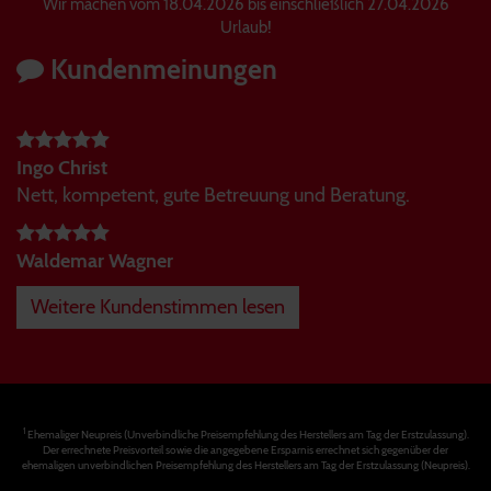
Wir machen vom 18.04.2026 bis einschließlich 27.04.2026
Urlaub!
Kundenmeinungen
Ingo Christ
Nett, kompetent, gute Betreuung und Beratung.
Waldemar Wagner
Weitere Kundenstimmen lesen
1
Ehemaliger Neupreis (Unverbindliche Preisempfehlung des Herstellers am Tag der Erstzulassung).
Der errechnete Preisvorteil sowie die angegebene Ersparnis errechnet sich gegenüber der
ehemaligen unverbindlichen Preisempfehlung des Herstellers am Tag der Erstzulassung (Neupreis).