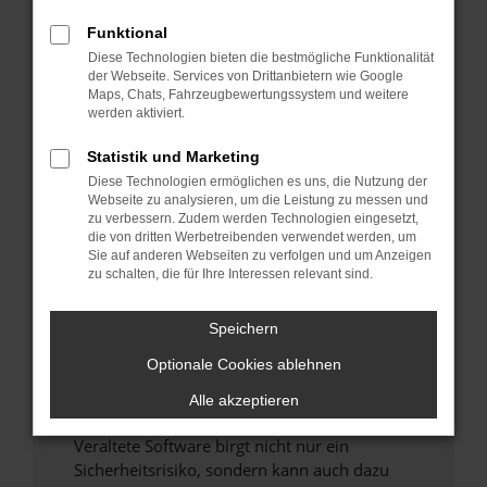
Funktional
Überprüfe deine Firewall und deine
Diese Technologien bieten die bestmögliche Funktionalität
Internetverbindung.
der Webseite. Services von Drittanbietern wie Google
Laden andere Webseiten, zum Beispiel deine
Maps, Chats, Fahrzeugbewertungssystem und weitere
Suchmaschine?
werden aktiviert.
Prüfe deine Browsererweiterungen.
Statistik und Marketing
Manche Erweiterungen, wie Werbeblocker,
Diese Technologien ermöglichen es uns, die Nutzung der
können das Laden bestimmter Seiten
Webseite zu analysieren, um die Leistung zu messen und
verhindern. Funktioniert die Seite in einem
zu verbessern. Zudem werden Technologien eingesetzt,
anderen Browser oder in einem privaten
die von dritten Werbetreibenden verwendet werden, um
Sie auf anderen Webseiten zu verfolgen und um Anzeigen
Fenster?
zu schalten, die für Ihre Interessen relevant sind.
Starte dein Gerät neu.
Das kann manchmal helfen, vorübergehende
Speichern
Probleme zu beheben.
Optionale Cookies ablehnen
Stelle sicher, dass dein Browser und dein
Betriebssystem auf dem neuesten Stand
Alle akzeptieren
sind.
Veraltete Software birgt nicht nur ein
Sicherheitsrisiko, sondern kann auch dazu