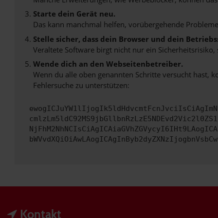
Starte dein Gerät neu.
Das kann manchmal helfen, vorübergehende Probleme
Stelle sicher, dass dein Browser und dein Betrie
Veraltete Software birgt nicht nur ein Sicherheitsrisi
Wende dich an den Webseitenbetreiber.
Wenn du alle oben genannten Schritte versucht hast, k
Fehlersuche zu unterstützen:
ewogICJuYW1lIjogIk5ldHdvcmtFcnJvciIsCiAgImN
cmlzLm5ldC92MS9jbGllbnRzLzE5NDEvd2Vic2l0ZS1
NjFhM2NhNCIsCiAgICAiaGVhZGVycyI6IHt9LAogICA
bWVvdXQiOiAwLAogICAgInByb2dyZXNzIjogbnVsbCw
Kontakt