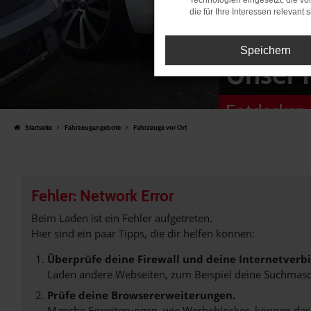
Technologien eingesetzt, die v
die für Ihre Interessen relevant s
Speichern
Unser 
Entdecken 
Startseite
Fahrzeugangebote
Fahrzeuge vor Ort
Fehler: Network Error
Beim Laden ist ein Fehler aufgetreten.
Hier sind ein paar Tipps, die dir helfen können:
Überprüfe deine Firewall und deine Internetverb
Laden andere Webseiten, zum Beispiel deine Suchmasc
Prüfe deine Browsererweiterungen.
Manche Erweiterungen, wie Werbeblocker, können das L