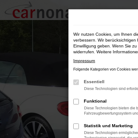
Zum
Hauptinhalt
springen
Wir nutzen Cookies, um Ihnen d
verbessern. Wir berücksichtigen 
Einwilligung geben. Wenn Sie zu 
widerrufen. Weitere Information
Impressum
Folgende Kategorien von Cookies werd
Essentiell
Diese Technologien sind erforde
Funktional
Diese Technologien bieten die b
Fahrzeugbewertungssystem und w
Statistik und Marketing
Diese Technologien ermöglichen