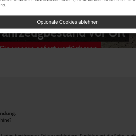
on dritten Werbetreibenden verwendet werden, um Sie auf anderen Webseiten zu ve
ind.
Optionale Cookies ablehnen
Fahrzeugbestand vor Ort
Sie unsere sofort verfügbaren
indung.
hine?
aden bestimmter Seiten verhindern. Funktioniert die Seite in e