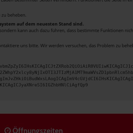
 zu beheben.
bssystem auf dem neuesten Stand sind.
ko, sondern kann auch dazu führen, dass bestimmte Funktionen nic
ontaktiere uns bitte. Wir werden versuchen, das Problem zu behe
vbmZpZyI6IHsKICAgICJtZXRob2QiOiAiR0VUIiwKICAgICJ1
2ZWhpY2xlcy8yNjIxOTI3JTIzMjA1MT9maWVsZD1pbnRlcm5h
gImJvZHkiOiBudWxsLAogICAgImV4cGVjdCI6IHsKICAgICAg
KICAgICJyaXNreSI6IGZhbHNlCiAgfQp9
Öffnungszeiten