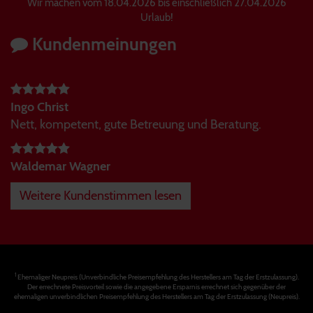
Wir machen vom 18.04.2026 bis einschließlich 27.04.2026
Urlaub!
Kundenmeinungen
Ingo Christ
Nett, kompetent, gute Betreuung und Beratung.
Waldemar Wagner
Weitere Kundenstimmen lesen
1
Ehemaliger Neupreis (Unverbindliche Preisempfehlung des Herstellers am Tag der Erstzulassung).
Der errechnete Preisvorteil sowie die angegebene Ersparnis errechnet sich gegenüber der
ehemaligen unverbindlichen Preisempfehlung des Herstellers am Tag der Erstzulassung (Neupreis).