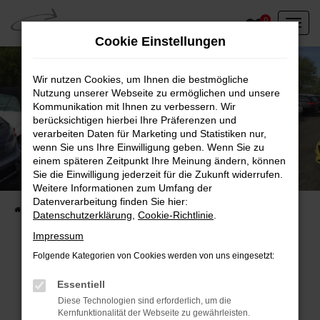
Zum
0
Hauptinhalt
Cookie Einstellungen
springen
Wir nutzen Cookies, um Ihnen die bestmögliche
Nutzung unserer Webseite zu ermöglichen und unsere
Kommunikation mit Ihnen zu verbessern. Wir
berücksichtigen hierbei Ihre Präferenzen und
verarbeiten Daten für Marketing und Statistiken nur,
wenn Sie uns Ihre Einwilligung geben. Wenn Sie zu
einem späteren Zeitpunkt Ihre Meinung ändern, können
Unser Fahrzeugbestand vor Ort
Sie die Einwilligung jederzeit für die Zukunft widerrufen.
Entdecken Sie unsere sofort verfügbaren
Weitere Informationen zum Umfang der
Datenverarbeitung finden Sie hier:
Startseite
Fahrzeugangebote
Fahrzeuge vor Ort
Datenschutzerklärung
,
Cookie-Richtlinie
.
Impressum
Folgende Kategorien von Cookies werden von uns eingesetzt:
Fehler: Network Error
Essentiell
Diese Technologien sind erforderlich, um die
Beim Laden ist ein Fehler aufgetreten.
Kernfunktionalität der Webseite zu gewährleisten.
Hier sind ein paar Tipps, die dir helfen können: