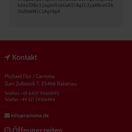
b2dyZXNzIjogbnVsbCwKICAgICJyaXNreSI6
IGZhbHNlCiAgfQp9
Kontakt
Michael Flor / Carnona
Zum Zollstock 7, 35466 Rabenau
Telefon: +49 6407 9060995
Telefax: +49 321 21066484
info@carnona.de
Öffnungszeiten