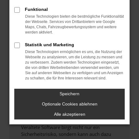
Funktional
Überprüfe deine Firewall und deine
Diese Technologien bieten die bestmögliche Funktionalität
Internetverbindung.
der Webseite. Services von Drittanbietern wie Google
Laden andere Webseiten, zum Beispiel deine
Maps, Chats, Fahrzeugbewertungssystem und weitere
Suchmaschine?
werden aktiviert.
Prüfe deine Browsererweiterungen.
Statistik und Marketing
Manche Erweiterungen, wie Werbeblocker,
Diese Technologien ermöglichen es uns, die Nutzung der
können das Laden bestimmter Seiten
Webseite zu analysieren, um die Leistung zu messen und
verhindern. Funktioniert die Seite in einem
zu verbessern. Zudem werden Technologien eingesetzt,
anderen Browser oder in einem privaten
die von dritten Werbetreibenden verwendet werden, um
Sie auf anderen Webseiten zu verfolgen und um Anzeigen
Fenster?
zu schalten, die für Ihre Interessen relevant sind.
Starte dein Gerät neu.
Das kann manchmal helfen, vorübergehende
Speichern
Probleme zu beheben.
Optionale Cookies ablehnen
Stelle sicher, dass dein Browser und dein
Betriebssystem auf dem neuesten Stand
Alle akzeptieren
sind.
Veraltete Software birgt nicht nur ein
Sicherheitsrisiko, sondern kann auch dazu