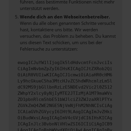
führen, dass bestimmte Funktionen nicht mehr
unterstützt werden.
Wende dich an den Webseitenbetreiber.
Wenn du alle oben genannten Schritte versucht
hast, kontaktiere uns bitte. Wir werden
versuchen, das Problem zu beheben. Du kannst
uns diesen Text schicken, um uns bei der
Fehlersuche zu unterstützen:
ewogICJuYW1lIjogIk5ldHdvcmtFcnJvciIs
CiAgImNvbmZpZyI6IHsKICAgICJtZXRob2Qi
OiAiR0VUIiwKICAgICJ1cmwiOiAiaHR0cHM6
Ly9hcGkueC5ha3MtcHJvZC5hdWRhcmlzLm5l
dC92MS9jbGllbnRzLzE5NDEvd2Vic2l0ZS12
ZWhpY2xlcy8yNjIyMTE2JTIzMjA1MT9maWVs
ZD1pbnRlcm5hbE51bWJlciZ3ZWJzaXRlPTYx
ZGVkZmQ4ZWE2NGE5NjVmNjFhM2NhNCIsCiAg
ICAiaGVhZGVycyI6IHt9LAogICAgImJvZHki
OiBudWxsLAogICAgImV4cGVjdCI6IHsKICAg
ICAgInJlc3BvbnNlVHlwZSI6ICIiCiAgICB9
LAogICAgInRpbWVvdXQiOiAwLAogICAgInBy