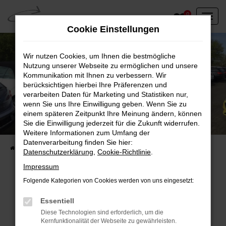
Zum
0
Hauptinhalt
Cookie Einstellungen
springen
Wir nutzen Cookies, um Ihnen die bestmögliche
Nutzung unserer Webseite zu ermöglichen und unsere
Kommunikation mit Ihnen zu verbessern. Wir
berücksichtigen hierbei Ihre Präferenzen und
verarbeiten Daten für Marketing und Statistiken nur,
wenn Sie uns Ihre Einwilligung geben. Wenn Sie zu
einem späteren Zeitpunkt Ihre Meinung ändern, können
Unser Fahrzeugbestand vor Ort
Sie die Einwilligung jederzeit für die Zukunft widerrufen.
Entdecken Sie unsere sofort verfügbaren
Weitere Informationen zum Umfang der
Datenverarbeitung finden Sie hier:
Startseite
Fahrzeugangebote
Fahrzeuge vor Ort
Datenschutzerklärung
,
Cookie-Richtlinie
.
Impressum
Folgende Kategorien von Cookies werden von uns eingesetzt:
Fehler: Network Error
Essentiell
Diese Technologien sind erforderlich, um die
Beim Laden ist ein Fehler aufgetreten.
Kernfunktionalität der Webseite zu gewährleisten.
Hier sind ein paar Tipps, die dir helfen können: