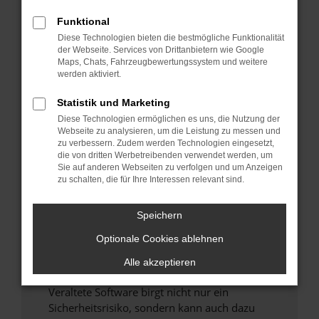
Funktional
Überprüfe deine Firewall und deine
Diese Technologien bieten die bestmögliche Funktionalität
Internetverbindung.
der Webseite. Services von Drittanbietern wie Google
Laden andere Webseiten, zum Beispiel deine
Maps, Chats, Fahrzeugbewertungssystem und weitere
Suchmaschine?
werden aktiviert.
Prüfe deine Browsererweiterungen.
Statistik und Marketing
Manche Erweiterungen, wie Werbeblocker,
Diese Technologien ermöglichen es uns, die Nutzung der
können das Laden bestimmter Seiten
Webseite zu analysieren, um die Leistung zu messen und
verhindern. Funktioniert die Seite in einem
zu verbessern. Zudem werden Technologien eingesetzt,
anderen Browser oder in einem privaten
die von dritten Werbetreibenden verwendet werden, um
Sie auf anderen Webseiten zu verfolgen und um Anzeigen
Fenster?
zu schalten, die für Ihre Interessen relevant sind.
Starte dein Gerät neu.
Das kann manchmal helfen, vorübergehende
Speichern
Probleme zu beheben.
Optionale Cookies ablehnen
Stelle sicher, dass dein Browser und dein
Betriebssystem auf dem neuesten Stand
Alle akzeptieren
sind.
Veraltete Software birgt nicht nur ein
Sicherheitsrisiko, sondern kann auch dazu