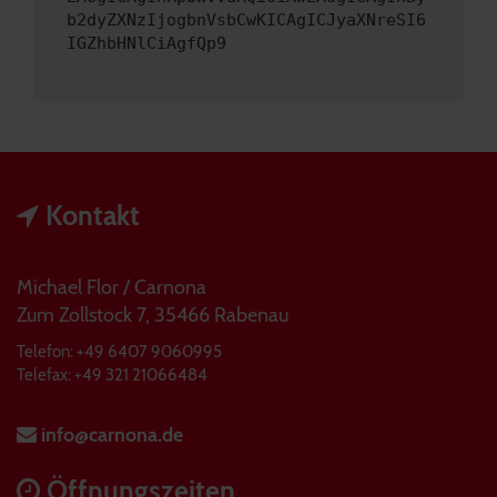
b2dyZXNzIjogbnVsbCwKICAgICJyaXNreSI6
IGZhbHNlCiAgfQp9
Kontakt
Michael Flor / Carnona
Zum Zollstock 7, 35466 Rabenau
Telefon: +49 6407 9060995
Telefax: +49 321 21066484
info@carnona.de
Öffnungszeiten