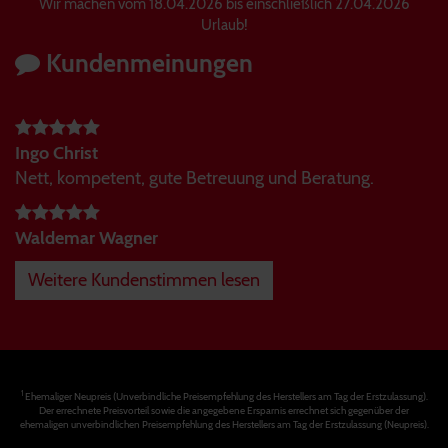
Wir machen vom 18.04.2026 bis einschließlich 27.04.2026
Urlaub!
Kundenmeinungen
Ingo Christ
Nett, kompetent, gute Betreuung und Beratung.
Waldemar Wagner
Weitere Kundenstimmen lesen
1
Ehemaliger Neupreis (Unverbindliche Preisempfehlung des Herstellers am Tag der Erstzulassung).
Der errechnete Preisvorteil sowie die angegebene Ersparnis errechnet sich gegenüber der
ehemaligen unverbindlichen Preisempfehlung des Herstellers am Tag der Erstzulassung (Neupreis).