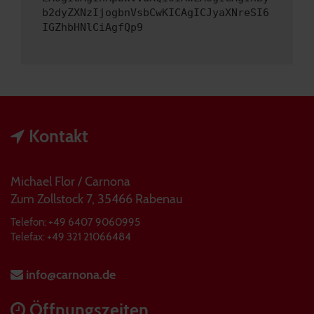
b2dyZXNzIjogbnVsbCwKICAgICJyaXNreSI6
IGZhbHNlCiAgfQp9
Kontakt
Michael Flor / Carnona
Zum Zollstock 7, 35466 Rabenau
Telefon: +49 6407 9060995
Telefax: +49 321 21066484
info@carnona.de
Öffnungszeiten