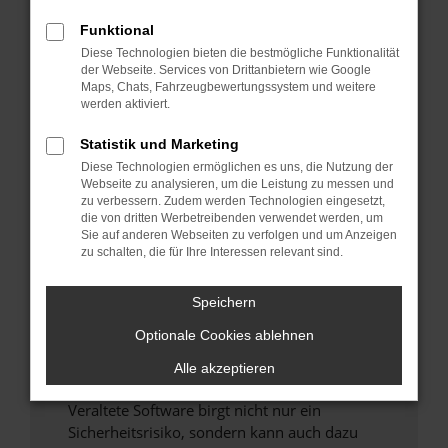
Funktional
Überprüfe deine Firewall und deine
Diese Technologien bieten die bestmögliche Funktionalität
Internetverbindung.
der Webseite. Services von Drittanbietern wie Google
Laden andere Webseiten, zum Beispiel deine
Maps, Chats, Fahrzeugbewertungssystem und weitere
Suchmaschine?
werden aktiviert.
Prüfe deine Browsererweiterungen.
Statistik und Marketing
Manche Erweiterungen, wie Werbeblocker,
Diese Technologien ermöglichen es uns, die Nutzung der
können das Laden bestimmter Seiten
Webseite zu analysieren, um die Leistung zu messen und
verhindern. Funktioniert die Seite in einem
zu verbessern. Zudem werden Technologien eingesetzt,
anderen Browser oder in einem privaten
die von dritten Werbetreibenden verwendet werden, um
Sie auf anderen Webseiten zu verfolgen und um Anzeigen
Fenster?
zu schalten, die für Ihre Interessen relevant sind.
Starte dein Gerät neu.
Das kann manchmal helfen, vorübergehende
Speichern
Probleme zu beheben.
Optionale Cookies ablehnen
Stelle sicher, dass dein Browser und dein
Betriebssystem auf dem neuesten Stand
Alle akzeptieren
sind.
Veraltete Software birgt nicht nur ein
Sicherheitsrisiko, sondern kann auch dazu