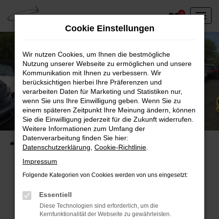
Zum
0
Hauptinhalt
Cookie Einstellungen
springen
Wir nutzen Cookies, um Ihnen die bestmögliche
Nutzung unserer Webseite zu ermöglichen und unsere
Kommunikation mit Ihnen zu verbessern. Wir
berücksichtigen hierbei Ihre Präferenzen und
verarbeiten Daten für Marketing und Statistiken nur,
wenn Sie uns Ihre Einwilligung geben. Wenn Sie zu
einem späteren Zeitpunkt Ihre Meinung ändern, können
Unser Fahrzeugbestand vor Ort
Sie die Einwilligung jederzeit für die Zukunft widerrufen.
Entdecken Sie unsere sofort verfügbaren
Weitere Informationen zum Umfang der
Datenverarbeitung finden Sie hier:
Startseite
Fahrzeugangebote
Fahrzeuge vor Ort
Datenschutzerklärung
,
Cookie-Richtlinie
.
Impressum
Folgende Kategorien von Cookies werden von uns eingesetzt:
Fehler: Network Error
Essentiell
Diese Technologien sind erforderlich, um die
Beim Laden ist ein Fehler aufgetreten.
Kernfunktionalität der Webseite zu gewährleisten.
Hier sind ein paar Tipps, die dir helfen können: