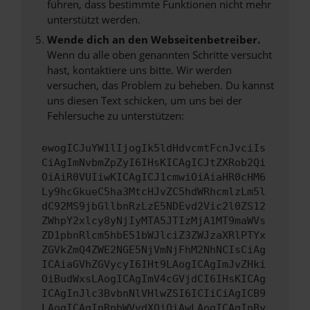
führen, dass bestimmte Funktionen nicht mehr
unterstützt werden.
Wende dich an den Webseitenbetreiber.
Wenn du alle oben genannten Schritte versucht
hast, kontaktiere uns bitte. Wir werden
versuchen, das Problem zu beheben. Du kannst
uns diesen Text schicken, um uns bei der
Fehlersuche zu unterstützen:
ewogICJuYW1lIjogIk5ldHdvcmtFcnJvciIs
CiAgImNvbmZpZyI6IHsKICAgICJtZXRob2Qi
OiAiR0VUIiwKICAgICJ1cmwiOiAiaHR0cHM6
Ly9hcGkueC5ha3MtcHJvZC5hdWRhcmlzLm5l
dC92MS9jbGllbnRzLzE5NDEvd2Vic2l0ZS12
ZWhpY2xlcy8yNjIyMTA5JTIzMjA1MT9maWVs
ZD1pbnRlcm5hbE51bWJlciZ3ZWJzaXRlPTYx
ZGVkZmQ4ZWE2NGE5NjVmNjFhM2NhNCIsCiAg
ICAiaGVhZGVycyI6IHt9LAogICAgImJvZHki
OiBudWxsLAogICAgImV4cGVjdCI6IHsKICAg
ICAgInJlc3BvbnNlVHlwZSI6ICIiCiAgICB9
LAogICAgInRpbWVvdXQiOiAwLAogICAgInBy