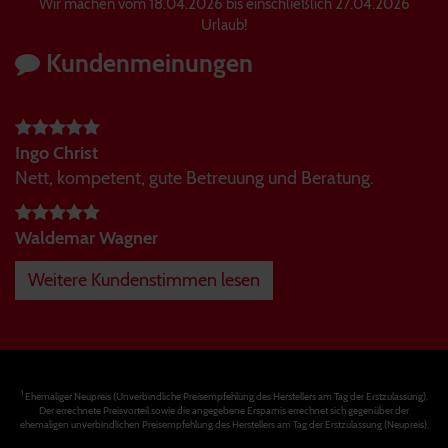
Wir machen vom 18.04.2026 bis einschließlich 27.04.2026
Urlaub!
Kundenmeinungen
Ingo Christ
Nett, kompetent, gute Betreuung und Beratung.
Waldemar Wagner
Weitere Kundenstimmen lesen
1
Ehemaliger Neupreis (Unverbindliche Preisempfehlung des Herstellers am Tag der Erstzulassung).
Der errechnete Preisvorteil sowie die angegebene Ersparnis errechnet sich gegenüber der
ehemaligen unverbindlichen Preisempfehlung des Herstellers am Tag der Erstzulassung (Neupreis).