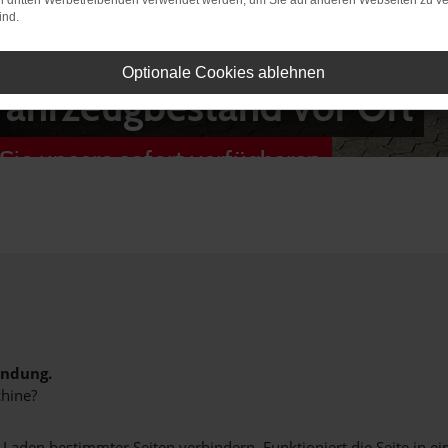
on dritten Werbetreibenden verwendet werden, um Sie auf anderen Webseiten zu ve
ind.
Optionale Cookies ablehnen
Fahrzeugbestand vor Ort
Sie unsere sofort verfügbaren
indung.
hine?
aden bestimmter Seiten verhindern. Funktioniert die Seite in e