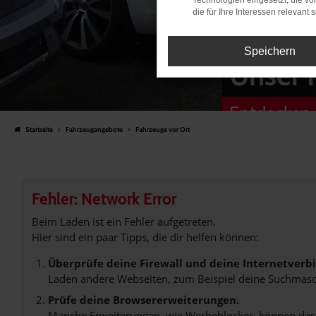
Technologien eingesetzt, die v
die für Ihre Interessen relevant s
Speichern
Unser 
Entdecken 
Startseite
Fahrzeugangebote
Fahrzeuge vor Ort
Fehler: Network Error
Beim Laden ist ein Fehler aufgetreten.
Hier sind ein paar Tipps, die dir helfen können:
Überprüfe deine Firewall und deine Internetverb
Laden andere Webseiten, zum Beispiel deine Suchmasc
Prüfe deine Browsererweiterungen.
Manche Erweiterungen, wie Werbeblocker, können das L