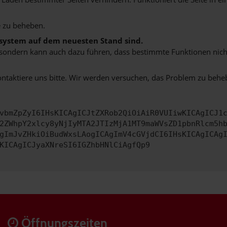
 zu beheben.
bssystem auf dem neuesten Stand sind.
ko, sondern kann auch dazu führen, dass bestimmte Funktionen nic
ontaktiere uns bitte. Wir werden versuchen, das Problem zu behe
vbmZpZyI6IHsKICAgICJtZXRob2QiOiAiR0VUIiwKICAgICJ1
2ZWhpY2xlcy8yNjIyMTA2JTIzMjA1MT9maWVsZD1pbnRlcm5h
gImJvZHkiOiBudWxsLAogICAgImV4cGVjdCI6IHsKICAgICAg
KICAgICJyaXNreSI6IGZhbHNlCiAgfQp9
Öffnungszeiten