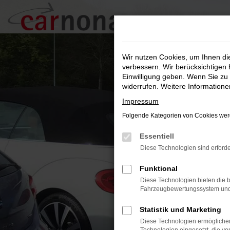
Zum
Hauptinhalt
springen
Wir nutzen Cookies, um Ihnen d
verbessern. Wir berücksichtigen 
Einwilligung geben. Wenn Sie zu 
widerrufen. Weitere Information
Impressum
Folgende Kategorien von Cookies werd
Essentiell
Diese Technologien sind erforde
Funktional
Diese Technologien bieten die b
Fahrzeugbewertungssystem und w
Statistik und Marketing
Diese Technologien ermöglichen