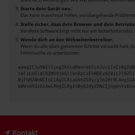
Starte dein Gerät neu.
Das kann manchmal helfen, vorübergehende Probleme
Stelle sicher, dass dein Browser und dein Betrie
Veraltete Software birgt nicht nur ein Sicherheitsrisi
Wende dich an den Webseitenbetreiber.
Wenn du alle oben genannten Schritte versucht hast, k
Fehlersuche zu unterstützen:
ewogICJuYW1lIjogIk5ldHdvcmtFcnJvciIsCiAgImN
cmlzLm5ldC92MS9jbGllbnRzLzE5NDEvd2Vic2l0ZS1
NjFhM2NhNCIsCiAgICAiaGVhZGVycyI6IHt9LAogICA
bWVvdXQiOiAwLAogICAgInByb2dyZXNzIjogbnVsbCw
Kontakt