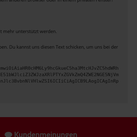
ht mehr unterstützt werden.
ben. Du kannst uns diesen Text schicken, um uns bei der
cmwiOiAiaHR0cHM6Ly9hcGkueC5ha3MtcHJvZC5hdWRh
bE51bWJlciZ3ZWJzaXRlPTYxZGVkZmQ4ZWE2NGE5NjVm
InJlc3BvbnNlVHlwZSI6ICIiCiAgICB9LAogICAgInRp
Kundenmeinungen