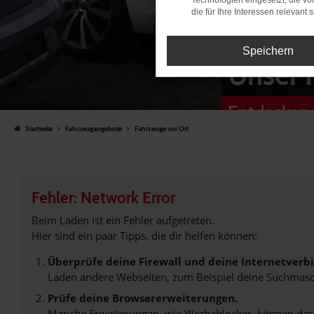
Technologien eingesetzt, die v
die für Ihre Interessen relevant s
Speichern
Unser 
Entdecken 
Startseite
Fahrzeugangebote
Fahrzeuge vor Ort
Fehler: Network Error
Beim Laden ist ein Fehler aufgetreten.
Hier sind ein paar Tipps, die dir helfen können:
Überprüfe deine Firewall und deine Internetverb
Laden andere Webseiten, zum Beispiel deine Suchmasc
Prüfe deine Browsererweiterungen.
Manche Erweiterungen, wie Werbeblocker, können das L