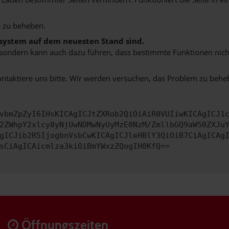
 zu beheben.
bssystem auf dem neuesten Stand sind.
ko, sondern kann auch dazu führen, dass bestimmte Funktionen nic
ontaktiere uns bitte. Wir werden versuchen, das Problem zu behe
vbmZpZyI6IHsKICAgICJtZXRob2QiOiAiR0VUIiwKICAgICJ1
2ZWhpY2xlcy8yNjUwNDMwNyUyMzE0NzM/ZmllbGQ9aW50ZXJu
gICJib2R5IjogbnVsbCwKICAgICJleHBlY3QiOiB7CiAgICAg
sCiAgICAicmlza3kiOiBmYWxzZQogIH0KfQ==
Öffnungszeiten