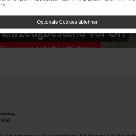
on dritten Werbetreibenden verwendet werden, um Sie auf anderen Webseiten zu ve
ind.
Optionale Cookies ablehnen
Fahrzeugbestand vor Ort
Sie unsere sofort verfügbaren
indung.
hine?
aden bestimmter Seiten verhindern. Funktioniert die Seite in e