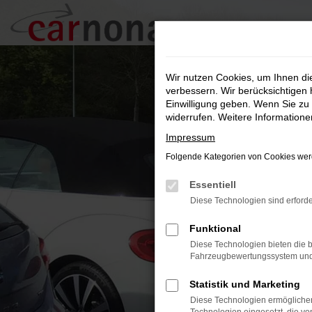
Zum
Hauptinhalt
springen
Wir nutzen Cookies, um Ihnen d
verbessern. Wir berücksichtigen 
Einwilligung geben. Wenn Sie zu 
widerrufen. Weitere Information
Impressum
Folgende Kategorien von Cookies werd
Essentiell
Diese Technologien sind erforde
Funktional
Diese Technologien bieten die b
Fahrzeugbewertungssystem und w
Statistik und Marketing
Diese Technologien ermöglichen