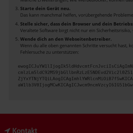
Starte dein Gerät neu.
Das kann manchmal helfen, vorübergehende Probleme
Stelle sicher, dass dein Browser und dein Betrie
Veraltete Software birgt nicht nur ein Sicherheitsrisi
Wende dich an den Webseitenbetreiber.
Wenn du alle oben genannten Schritte versucht hast, k
Fehlersuche zu unterstützen:
ewogICJuYW1lIjogIk5ldHdvcmtFcnJvciIsCiAgImN
cmlzLm5ldC92MS9jbGllbnRzLzE5NDEvd2Vic2l0ZS1
ZjYxYTNjYTQiLAogICAgImhlYWRlcnMiOiB7fSwKICA
aW1lb3V0IjogMCwKICAgICJwcm9ncmVzcyI6IG51bGw
Kontakt