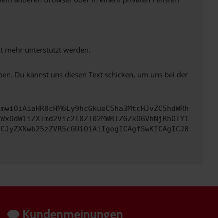
ht mehr unterstützt werden.
ben. Du kannst uns diesen Text schicken, um uns bei der
cmwiOiAiaHR0cHM6Ly9hcGkueC5ha3MtcHJvZC5hdWRh
YWxOdW1iZXImd2Vic2l0ZT02MWRlZGZkOGVhNjRhOTY1
ICJyZXNwb25zZVR5cGUiOiAiIgogICAgfSwKICAgICJ0
Kundenmeinungen