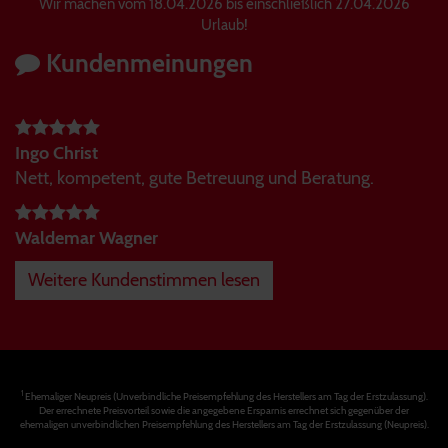
Wir machen vom 18.04.2026 bis einschließlich 27.04.2026
Urlaub!
Kundenmeinungen
Ingo Christ
Nett, kompetent, gute Betreuung und Beratung.
Waldemar Wagner
Weitere Kundenstimmen lesen
1
Ehemaliger Neupreis (Unverbindliche Preisempfehlung des Herstellers am Tag der Erstzulassung).
Der errechnete Preisvorteil sowie die angegebene Ersparnis errechnet sich gegenüber der
ehemaligen unverbindlichen Preisempfehlung des Herstellers am Tag der Erstzulassung (Neupreis).