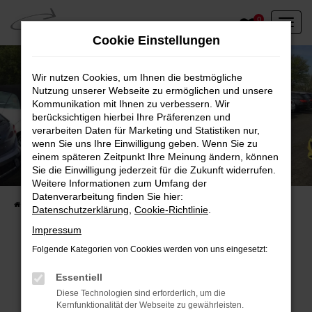
Zum
0
Hauptinhalt
Cookie Einstellungen
springen
Wir nutzen Cookies, um Ihnen die bestmögliche
Nutzung unserer Webseite zu ermöglichen und unsere
Kommunikation mit Ihnen zu verbessern. Wir
berücksichtigen hierbei Ihre Präferenzen und
verarbeiten Daten für Marketing und Statistiken nur,
wenn Sie uns Ihre Einwilligung geben. Wenn Sie zu
einem späteren Zeitpunkt Ihre Meinung ändern, können
Unser Fahrzeugbestand vor Ort
Sie die Einwilligung jederzeit für die Zukunft widerrufen.
Entdecken Sie unsere sofort verfügbaren
Weitere Informationen zum Umfang der
Datenverarbeitung finden Sie hier:
Startseite
Fahrzeugangebote
Fahrzeuge vor Ort
Datenschutzerklärung
,
Cookie-Richtlinie
.
Impressum
Folgende Kategorien von Cookies werden von uns eingesetzt:
Fehler: Network Error
Essentiell
Diese Technologien sind erforderlich, um die
Beim Laden ist ein Fehler aufgetreten.
Kernfunktionalität der Webseite zu gewährleisten.
Hier sind ein paar Tipps, die dir helfen können: