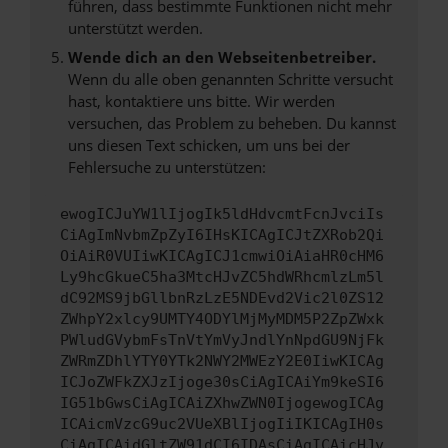
führen, dass bestimmte Funktionen nicht mehr
unterstützt werden.
Wende dich an den Webseitenbetreiber.
Wenn du alle oben genannten Schritte versucht
hast, kontaktiere uns bitte. Wir werden
versuchen, das Problem zu beheben. Du kannst
uns diesen Text schicken, um uns bei der
Fehlersuche zu unterstützen:
ewogICJuYW1lIjogIk5ldHdvcmtFcnJvciIs
CiAgImNvbmZpZyI6IHsKICAgICJtZXRob2Qi
OiAiR0VUIiwKICAgICJ1cmwiOiAiaHR0cHM6
Ly9hcGkueC5ha3MtcHJvZC5hdWRhcmlzLm5l
dC92MS9jbGllbnRzLzE5NDEvd2Vic2l0ZS12
ZWhpY2xlcy9UMTY4ODYlMjMyMDM5P2ZpZWxk
PWludGVybmFsTnVtYmVyJndlYnNpdGU9NjFk
ZWRmZDhlYTY0YTk2NWY2MWEzY2E0IiwKICAg
ICJoZWFkZXJzIjoge30sCiAgICAiYm9keSI6
IG51bGwsCiAgICAiZXhwZWN0IjogewogICAg
ICAicmVzcG9uc2VUeXBlIjogIiIKICAgIH0s
CiAgICAidGltZW91dCI6IDAsCiAgICAicHJv