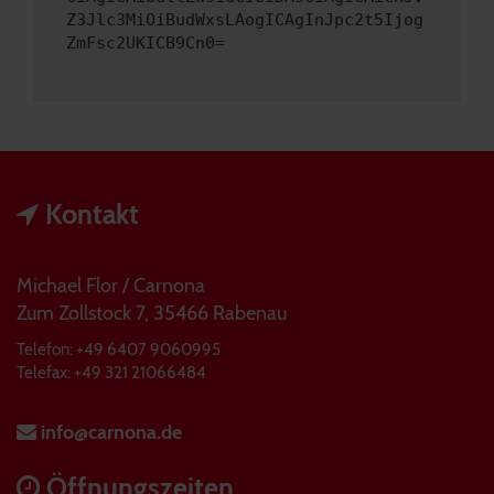
Z3Jlc3MiOiBudWxsLAogICAgInJpc2t5Ijog
ZmFsc2UKICB9Cn0=
Kontakt
Michael Flor / Carnona
Zum Zollstock 7, 35466 Rabenau
Telefon: +49 6407 9060995
Telefax: +49 321 21066484
info@carnona.de
Öffnungszeiten