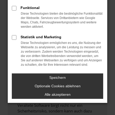
Funktional
Überprüfe deine Firewall und deine
Diese Technologien bieten die bestmögliche Funktionalität
Internetverbindung.
der Webseite. Services von Drittanbietern wie Google
Laden andere Webseiten, zum Beispiel deine
Maps, Chats, Fahrzeugbewertungssystem und weitere
Suchmaschine?
werden aktiviert.
Prüfe deine Browsererweiterungen.
Statistik und Marketing
Manche Erweiterungen, wie Werbeblocker,
Diese Technologien ermöglichen es uns, die Nutzung der
können das Laden bestimmter Seiten
Webseite zu analysieren, um die Leistung zu messen und
verhindern. Funktioniert die Seite in einem
zu verbessern. Zudem werden Technologien eingesetzt,
anderen Browser oder in einem privaten
die von dritten Werbetreibenden verwendet werden, um
Sie auf anderen Webseiten zu verfolgen und um Anzeigen
Fenster?
zu schalten, die für Ihre Interessen relevant sind.
Starte dein Gerät neu.
Das kann manchmal helfen, vorübergehende
Speichern
Probleme zu beheben.
Optionale Cookies ablehnen
Stelle sicher, dass dein Browser und dein
Betriebssystem auf dem neuesten Stand
Alle akzeptieren
sind.
Veraltete Software birgt nicht nur ein
Sicherheitsrisiko, sondern kann auch dazu