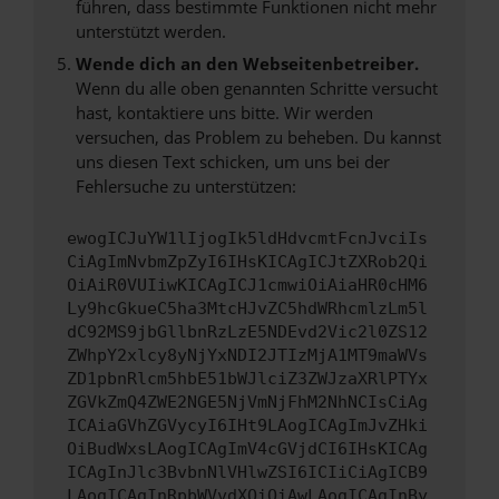
führen, dass bestimmte Funktionen nicht mehr
unterstützt werden.
Wende dich an den Webseitenbetreiber.
Wenn du alle oben genannten Schritte versucht
hast, kontaktiere uns bitte. Wir werden
versuchen, das Problem zu beheben. Du kannst
uns diesen Text schicken, um uns bei der
Fehlersuche zu unterstützen:
ewogICJuYW1lIjogIk5ldHdvcmtFcnJvciIs
CiAgImNvbmZpZyI6IHsKICAgICJtZXRob2Qi
OiAiR0VUIiwKICAgICJ1cmwiOiAiaHR0cHM6
Ly9hcGkueC5ha3MtcHJvZC5hdWRhcmlzLm5l
dC92MS9jbGllbnRzLzE5NDEvd2Vic2l0ZS12
ZWhpY2xlcy8yNjYxNDI2JTIzMjA1MT9maWVs
ZD1pbnRlcm5hbE51bWJlciZ3ZWJzaXRlPTYx
ZGVkZmQ4ZWE2NGE5NjVmNjFhM2NhNCIsCiAg
ICAiaGVhZGVycyI6IHt9LAogICAgImJvZHki
OiBudWxsLAogICAgImV4cGVjdCI6IHsKICAg
ICAgInJlc3BvbnNlVHlwZSI6ICIiCiAgICB9
LAogICAgInRpbWVvdXQiOiAwLAogICAgInBy