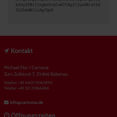
b2dyZXNzIjogbnVsbCwKICAgICJyaXNreSI6
IGZhbHNlCiAgfQp9
Kontakt
Michael Flor / Carnona
Zum Zollstock 7, 35466 Rabenau
Telefon: +49 6407 9060995
Telefax: +49 321 21066484
info@carnona.de
Öffnungszeiten