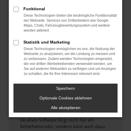
Funktional
Überprüfe deine Firewall und deine
Diese Technologien bieten die bestmögliche Funktionalität
Internetverbindung.
der Webseite. Services von Drittanbietern wie Google
Laden andere Webseiten, zum Beispiel deine
Maps, Chats, Fahrzeugbewertungssystem und weitere
Suchmaschine?
werden aktiviert.
Prüfe deine Browsererweiterungen.
Statistik und Marketing
Manche Erweiterungen, wie Werbeblocker,
Diese Technologien ermöglichen es uns, die Nutzung der
können das Laden bestimmter Seiten
Webseite zu analysieren, um die Leistung zu messen und
verhindern. Funktioniert die Seite in einem
zu verbessern. Zudem werden Technologien eingesetzt,
anderen Browser oder in einem privaten
die von dritten Werbetreibenden verwendet werden, um
Sie auf anderen Webseiten zu verfolgen und um Anzeigen
Fenster?
zu schalten, die für Ihre Interessen relevant sind.
Starte dein Gerät neu.
Das kann manchmal helfen, vorübergehende
Speichern
Probleme zu beheben.
Optionale Cookies ablehnen
Stelle sicher, dass dein Browser und dein
Betriebssystem auf dem neuesten Stand
Alle akzeptieren
sind.
Veraltete Software birgt nicht nur ein
Sicherheitsrisiko, sondern kann auch dazu