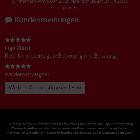
Wir machen vom 18.04.2026 bis einschließlich 27.04.2026
Urlaub!
Kundenmeinungen
Ingo Christ
Nett, kompetent, gute Betreuung und Beratung.
Waldemar Wagner
Weitere Kundenstimmen lesen
1
Ehemaliger Neupreis (Unverbindliche Preisempfehlung des Herstellers am Tag der Erstzulassung).
Der errechnete Preisvorteil sowie die angegebene Ersparnis errechnet sich gegenüber der
ehemaligen unverbindlichen Preisempfehlung des Herstellers am Tag der Erstzulassung (Neupreis).