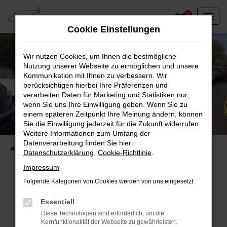
Zum
0
Hauptinhalt
Cookie Einstellungen
springen
Wir nutzen Cookies, um Ihnen die bestmögliche
Nutzung unserer Webseite zu ermöglichen und unsere
Kommunikation mit Ihnen zu verbessern. Wir
berücksichtigen hierbei Ihre Präferenzen und
verarbeiten Daten für Marketing und Statistiken nur,
wenn Sie uns Ihre Einwilligung geben. Wenn Sie zu
einem späteren Zeitpunkt Ihre Meinung ändern, können
Unser Fahrzeugbestand vor Ort
Sie die Einwilligung jederzeit für die Zukunft widerrufen.
Entdecken Sie unsere sofort verfügbaren
Weitere Informationen zum Umfang der
Datenverarbeitung finden Sie hier:
Startseite
Fahrzeugangebote
Fahrzeuge vor Ort
Datenschutzerklärung
,
Cookie-Richtlinie
.
Impressum
Folgende Kategorien von Cookies werden von uns eingesetzt:
Fehler: Network Error
Essentiell
Diese Technologien sind erforderlich, um die
Beim Laden ist ein Fehler aufgetreten.
Kernfunktionalität der Webseite zu gewährleisten.
Hier sind ein paar Tipps, die dir helfen können: