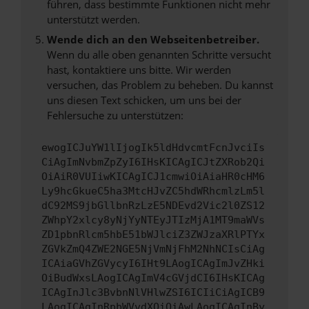
führen, dass bestimmte Funktionen nicht mehr
unterstützt werden.
Wende dich an den Webseitenbetreiber.
Wenn du alle oben genannten Schritte versucht
hast, kontaktiere uns bitte. Wir werden
versuchen, das Problem zu beheben. Du kannst
uns diesen Text schicken, um uns bei der
Fehlersuche zu unterstützen:
ewogICJuYW1lIjogIk5ldHdvcmtFcnJvciIs
CiAgImNvbmZpZyI6IHsKICAgICJtZXRob2Qi
OiAiR0VUIiwKICAgICJ1cmwiOiAiaHR0cHM6
Ly9hcGkueC5ha3MtcHJvZC5hdWRhcmlzLm5l
dC92MS9jbGllbnRzLzE5NDEvd2Vic2l0ZS12
ZWhpY2xlcy8yNjYyNTEyJTIzMjA1MT9maWVs
ZD1pbnRlcm5hbE51bWJlciZ3ZWJzaXRlPTYx
ZGVkZmQ4ZWE2NGE5NjVmNjFhM2NhNCIsCiAg
ICAiaGVhZGVycyI6IHt9LAogICAgImJvZHki
OiBudWxsLAogICAgImV4cGVjdCI6IHsKICAg
ICAgInJlc3BvbnNlVHlwZSI6ICIiCiAgICB9
LAogICAgInRpbWVvdXQiOiAwLAogICAgInBy