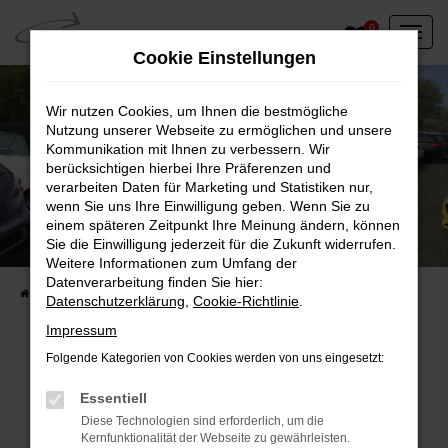
Zum
0
Hauptinhalt
Cookie Einstellungen
springen
Wir nutzen Cookies, um Ihnen die bestmögliche
Nutzung unserer Webseite zu ermöglichen und unsere
Kommunikation mit Ihnen zu verbessern. Wir
berücksichtigen hierbei Ihre Präferenzen und
verarbeiten Daten für Marketing und Statistiken nur,
wenn Sie uns Ihre Einwilligung geben. Wenn Sie zu
einem späteren Zeitpunkt Ihre Meinung ändern, können
Unser Fahrzeugbestand vor Ort
Sie die Einwilligung jederzeit für die Zukunft widerrufen.
Entdecken Sie unsere sofort verfügbaren
Weitere Informationen zum Umfang der
Datenverarbeitung finden Sie hier:
Startseite
Fahrzeugangebote
Fahrzeuge vor Ort
Datenschutzerklärung
,
Cookie-Richtlinie
.
Impressum
Folgende Kategorien von Cookies werden von uns eingesetzt:
Fehler: Network Error
Essentiell
Diese Technologien sind erforderlich, um die
Beim Laden ist ein Fehler aufgetreten.
Kernfunktionalität der Webseite zu gewährleisten.
Hier sind ein paar Tipps, die dir helfen können: