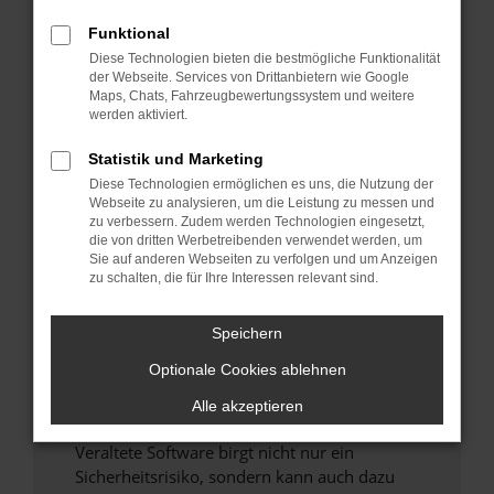
Funktional
Überprüfe deine Firewall und deine
Diese Technologien bieten die bestmögliche Funktionalität
Internetverbindung.
der Webseite. Services von Drittanbietern wie Google
Laden andere Webseiten, zum Beispiel deine
Maps, Chats, Fahrzeugbewertungssystem und weitere
Suchmaschine?
werden aktiviert.
Prüfe deine Browsererweiterungen.
Statistik und Marketing
Manche Erweiterungen, wie Werbeblocker,
Diese Technologien ermöglichen es uns, die Nutzung der
können das Laden bestimmter Seiten
Webseite zu analysieren, um die Leistung zu messen und
verhindern. Funktioniert die Seite in einem
zu verbessern. Zudem werden Technologien eingesetzt,
anderen Browser oder in einem privaten
die von dritten Werbetreibenden verwendet werden, um
Sie auf anderen Webseiten zu verfolgen und um Anzeigen
Fenster?
zu schalten, die für Ihre Interessen relevant sind.
Starte dein Gerät neu.
Das kann manchmal helfen, vorübergehende
Speichern
Probleme zu beheben.
Optionale Cookies ablehnen
Stelle sicher, dass dein Browser und dein
Betriebssystem auf dem neuesten Stand
Alle akzeptieren
sind.
Veraltete Software birgt nicht nur ein
Sicherheitsrisiko, sondern kann auch dazu