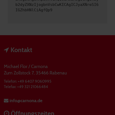
b2dyZXNzIjogbnVsbCwKICAgICJyaXNreSI6
IGZhbHNlCiAgfQp9
Kontakt
Michael Flor / Carnona
Zum Zollstock 7, 35466 Rabenau
Telefon: +49 6407 9060995
Telefax: +49 321 21066484
info@carnona.de
Öffnungszeiten