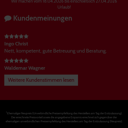
Wir machen vom 18.04.2026 bis einschließlich 27.04.2026
Urlaub!
Kundenmeinungen
Ingo Christ
Nett, kompetent, gute Betreuung und Beratung.
Waldemar Wagner
Weitere Kundenstimmen lesen
1
Ehemaliger Neupreis (Unverbindliche Preisempfehlung des Herstellers am Tag der Erstzulassung).
Der errechnete Preisvorteil sowie die angegebene Ersparnis errechnet sich gegenüber der
ehemaligen unverbindlichen Preisempfehlung des Herstellers am Tag der Erstzulassung (Neupreis).