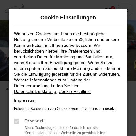
Zum
0
Hauptinhalt
Cookie Einstellungen
springen
Wir nutzen Cookies, um Ihnen die bestmögliche
Nutzung unserer Webseite zu ermöglichen und unsere
Kommunikation mit Ihnen zu verbessern. Wir
berücksichtigen hierbei Ihre Präferenzen und
verarbeiten Daten für Marketing und Statistiken nur,
wenn Sie uns Ihre Einwilligung geben. Wenn Sie zu
einem späteren Zeitpunkt Ihre Meinung ändern, können
Unser Fahrzeugbestand vor Ort
Sie die Einwilligung jederzeit für die Zukunft widerrufen.
Entdecken Sie unsere sofort verfügbaren
Weitere Informationen zum Umfang der
Datenverarbeitung finden Sie hier:
Startseite
Fahrzeugangebote
Fahrzeuge vor Ort
Datenschutzerklärung
,
Cookie-Richtlinie
.
Impressum
Folgende Kategorien von Cookies werden von uns eingesetzt:
Fehler: Network Error
Essentiell
Diese Technologien sind erforderlich, um die
Beim Laden ist ein Fehler aufgetreten.
Kernfunktionalität der Webseite zu gewährleisten.
Hier sind ein paar Tipps, die dir helfen können: