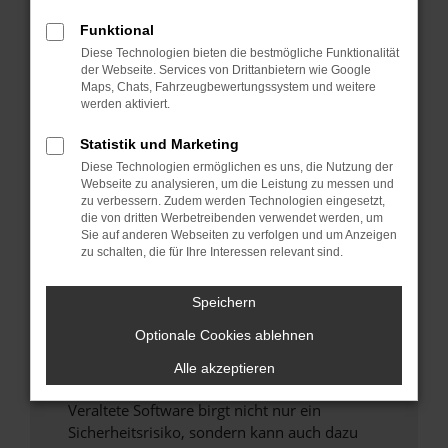
Funktional
Überprüfe deine Firewall und deine
Diese Technologien bieten die bestmögliche Funktionalität
Internetverbindung.
der Webseite. Services von Drittanbietern wie Google
Laden andere Webseiten, zum Beispiel deine
Maps, Chats, Fahrzeugbewertungssystem und weitere
Suchmaschine?
werden aktiviert.
Prüfe deine Browsererweiterungen.
Statistik und Marketing
Manche Erweiterungen, wie Werbeblocker,
Diese Technologien ermöglichen es uns, die Nutzung der
können das Laden bestimmter Seiten
Webseite zu analysieren, um die Leistung zu messen und
verhindern. Funktioniert die Seite in einem
zu verbessern. Zudem werden Technologien eingesetzt,
anderen Browser oder in einem privaten
die von dritten Werbetreibenden verwendet werden, um
Sie auf anderen Webseiten zu verfolgen und um Anzeigen
Fenster?
zu schalten, die für Ihre Interessen relevant sind.
Starte dein Gerät neu.
Das kann manchmal helfen, vorübergehende
Speichern
Probleme zu beheben.
Optionale Cookies ablehnen
Stelle sicher, dass dein Browser und dein
Betriebssystem auf dem neuesten Stand
Alle akzeptieren
sind.
Veraltete Software birgt nicht nur ein
Sicherheitsrisiko, sondern kann auch dazu