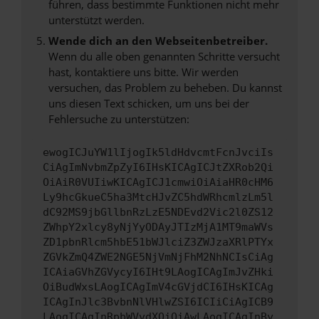
führen, dass bestimmte Funktionen nicht mehr
unterstützt werden.
Wende dich an den Webseitenbetreiber.
Wenn du alle oben genannten Schritte versucht
hast, kontaktiere uns bitte. Wir werden
versuchen, das Problem zu beheben. Du kannst
uns diesen Text schicken, um uns bei der
Fehlersuche zu unterstützen:
ewogICJuYW1lIjogIk5ldHdvcmtFcnJvciIs
CiAgImNvbmZpZyI6IHsKICAgICJtZXRob2Qi
OiAiR0VUIiwKICAgICJ1cmwiOiAiaHR0cHM6
Ly9hcGkueC5ha3MtcHJvZC5hdWRhcmlzLm5l
dC92MS9jbGllbnRzLzE5NDEvd2Vic2l0ZS12
ZWhpY2xlcy8yNjYyODAyJTIzMjA1MT9maWVs
ZD1pbnRlcm5hbE51bWJlciZ3ZWJzaXRlPTYx
ZGVkZmQ4ZWE2NGE5NjVmNjFhM2NhNCIsCiAg
ICAiaGVhZGVycyI6IHt9LAogICAgImJvZHki
OiBudWxsLAogICAgImV4cGVjdCI6IHsKICAg
ICAgInJlc3BvbnNlVHlwZSI6ICIiCiAgICB9
LAogICAgInRpbWVvdXQiOiAwLAogICAgInBy