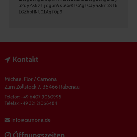
b2dyZXNzIjogbnVsbCwKICAgICJyaXNreSI6
IGZhbHNlCiAgfQp9
Kontakt
Michael Flor / Carnona
Zum Zollstock 7, 35466 Rabenau
Telefon: +49 6407 9060995
Telefax: +49 321 21066484
info@carnona.de
Öffnungszeiten