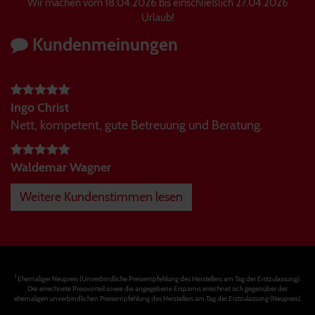
Wir machen vom 18.04.2026 bis einschließlich 27.04.2026
Urlaub!
Kundenmeinungen
Ingo Christ
Nett, kompetent, gute Betreuung und Beratung.
Waldemar Wagner
Weitere Kundenstimmen lesen
1
Ehemaliger Neupreis (Unverbindliche Preisempfehlung des Herstellers am Tag der Erstzulassung).
Der errechnete Preisvorteil sowie die angegebene Ersparnis errechnet sich gegenüber der
ehemaligen unverbindlichen Preisempfehlung des Herstellers am Tag der Erstzulassung (Neupreis).