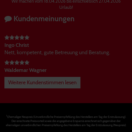
Wir machen vom 18.04.2026 bis einschließlich 27.04.2026
Urlaub!
Kundenmeinungen
Ingo Christ
Nett, kompetent, gute Betreuung und Beratung.
Waldemar Wagner
Weitere Kundenstimmen lesen
1
Ehemaliger Neupreis (Unverbindliche Preisempfehlung des Herstellers am Tag der Erstzulassung).
Der errechnete Preisvorteil sowie die angegebene Ersparnis errechnet sich gegenüber der
ehemaligen unverbindlichen Preisempfehlung des Herstellers am Tag der Erstzulassung (Neupreis).