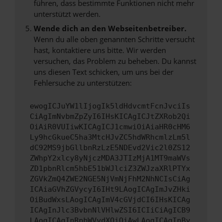
führen, dass bestimmte Funktionen nicht mehr
unterstützt werden.
Wende dich an den Webseitenbetreiber.
Wenn du alle oben genannten Schritte versucht
hast, kontaktiere uns bitte. Wir werden
versuchen, das Problem zu beheben. Du kannst
uns diesen Text schicken, um uns bei der
Fehlersuche zu unterstützen:
ewogICJuYW1lIjogIk5ldHdvcmtFcnJvciIs
CiAgImNvbmZpZyI6IHsKICAgICJtZXRob2Qi
OiAiR0VUIiwKICAgICJ1cmwiOiAiaHR0cHM6
Ly9hcGkueC5ha3MtcHJvZC5hdWRhcmlzLm5l
dC92MS9jbGllbnRzLzE5NDEvd2Vic2l0ZS12
ZWhpY2xlcy8yNjczMDA3JTIzMjA1MT9maWVs
ZD1pbnRlcm5hbE51bWJlciZ3ZWJzaXRlPTYx
ZGVkZmQ4ZWE2NGE5NjVmNjFhM2NhNCIsCiAg
ICAiaGVhZGVycyI6IHt9LAogICAgImJvZHki
OiBudWxsLAogICAgImV4cGVjdCI6IHsKICAg
ICAgInJlc3BvbnNlVHlwZSI6ICIiCiAgICB9
LAogICAgInRpbWVvdXQiOiAwLAogICAgInBy