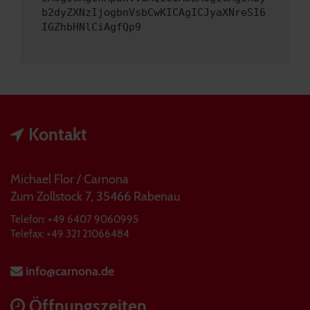
b2dyZXNzIjogbnVsbCwKICAgICJyaXNreSI6
IGZhbHNlCiAgfQp9
Kontakt
Michael Flor / Carnona
Zum Zollstock 7, 35466 Rabenau
Telefon: +49 6407 9060995
Telefax: +49 321 21066484
info@carnona.de
Öffnungszeiten