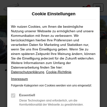
Zum
0
Hauptinhalt
Cookie Einstellungen
springen
Wir nutzen Cookies, um Ihnen die bestmögliche
Nutzung unserer Webseite zu ermöglichen und unsere
Kommunikation mit Ihnen zu verbessern. Wir
berücksichtigen hierbei Ihre Präferenzen und
verarbeiten Daten für Marketing und Statistiken nur,
wenn Sie uns Ihre Einwilligung geben. Wenn Sie zu
einem späteren Zeitpunkt Ihre Meinung ändern, können
Unser Fahrzeugbestand vor Ort
Sie die Einwilligung jederzeit für die Zukunft widerrufen.
Entdecken Sie unsere sofort verfügbaren
Weitere Informationen zum Umfang der
Datenverarbeitung finden Sie hier:
Startseite
Fahrzeugangebote
Fahrzeuge vor Ort
Datenschutzerklärung
,
Cookie-Richtlinie
.
Impressum
Folgende Kategorien von Cookies werden von uns eingesetzt:
Fehler: Network Error
Essentiell
Diese Technologien sind erforderlich, um die
Beim Laden ist ein Fehler aufgetreten.
Kernfunktionalität der Webseite zu gewährleisten.
Hier sind ein paar Tipps, die dir helfen können: