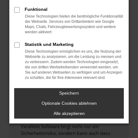
Funktional
Überprüfe deine Firewall und deine
Diese Technologien bieten die bestmögliche Funktionalität
Internetverbindung.
der Webseite. Services von Drittanbietern wie Google
Laden andere Webseiten, zum Beispiel deine
Maps, Chats, Fahrzeugbewertungssystem und weitere
Suchmaschine?
werden aktiviert.
Prüfe deine Browsererweiterungen.
Statistik und Marketing
Manche Erweiterungen, wie Werbeblocker,
Diese Technologien ermöglichen es uns, die Nutzung der
können das Laden bestimmter Seiten
Webseite zu analysieren, um die Leistung zu messen und
verhindern. Funktioniert die Seite in einem
zu verbessern. Zudem werden Technologien eingesetzt,
anderen Browser oder in einem privaten
die von dritten Werbetreibenden verwendet werden, um
Sie auf anderen Webseiten zu verfolgen und um Anzeigen
Fenster?
zu schalten, die für Ihre Interessen relevant sind.
Starte dein Gerät neu.
Das kann manchmal helfen, vorübergehende
Speichern
Probleme zu beheben.
Optionale Cookies ablehnen
Stelle sicher, dass dein Browser und dein
Betriebssystem auf dem neuesten Stand
Alle akzeptieren
sind.
Veraltete Software birgt nicht nur ein
Sicherheitsrisiko, sondern kann auch dazu