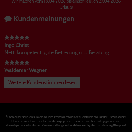
Wir machen vom 18.04.2026 bis einschließlich 27.04.2026
Urlaub!
Kundenmeinungen
Ingo Christ
Nett, kompetent, gute Betreuung und Beratung.
Waldemar Wagner
Weitere Kundenstimmen lesen
1
Ehemaliger Neupreis (Unverbindliche Preisempfehlung des Herstellers am Tag der Erstzulassung).
Der errechnete Preisvorteil sowie die angegebene Ersparnis errechnet sich gegenüber der
ehemaligen unverbindlichen Preisempfehlung des Herstellers am Tag der Erstzulassung (Neupreis).