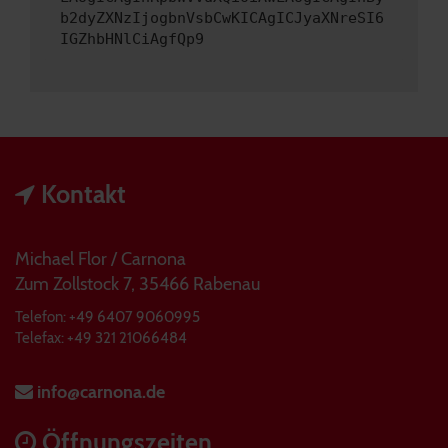
b2dyZXNzIjogbnVsbCwKICAgICJyaXNreSI6
IGZhbHNlCiAgfQp9
Kontakt
Michael Flor / Carnona
Zum Zollstock 7, 35466 Rabenau
Telefon: +49 6407 9060995
Telefax: +49 321 21066484
info@carnona.de
Öffnungszeiten