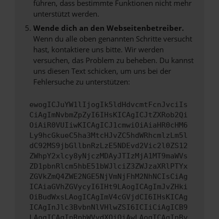
führen, dass bestimmte Funktionen nicht mehr
unterstützt werden.
Wende dich an den Webseitenbetreiber.
Wenn du alle oben genannten Schritte versucht
hast, kontaktiere uns bitte. Wir werden
versuchen, das Problem zu beheben. Du kannst
uns diesen Text schicken, um uns bei der
Fehlersuche zu unterstützen:
ewogICJuYW1lIjogIk5ldHdvcmtFcnJvciIs
CiAgImNvbmZpZyI6IHsKICAgICJtZXRob2Qi
OiAiR0VUIiwKICAgICJ1cmwiOiAiaHR0cHM6
Ly9hcGkueC5ha3MtcHJvZC5hdWRhcmlzLm5l
dC92MS9jbGllbnRzLzE5NDEvd2Vic2l0ZS12
ZWhpY2xlcy8yNjczMDAyJTIzMjA1MT9maWVs
ZD1pbnRlcm5hbE51bWJlciZ3ZWJzaXRlPTYx
ZGVkZmQ4ZWE2NGE5NjVmNjFhM2NhNCIsCiAg
ICAiaGVhZGVycyI6IHt9LAogICAgImJvZHki
OiBudWxsLAogICAgImV4cGVjdCI6IHsKICAg
ICAgInJlc3BvbnNlVHlwZSI6ICIiCiAgICB9
LAogICAgInRpbWVvdXQiOiAwLAogICAgInBy