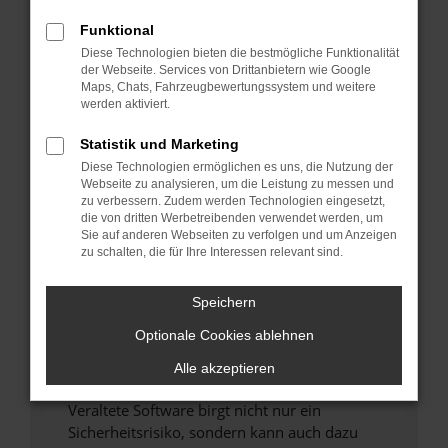
Funktional
Überprüfe deine Firewall und deine
Diese Technologien bieten die bestmögliche Funktionalität
Internetverbindung.
der Webseite. Services von Drittanbietern wie Google
Laden andere Webseiten, zum Beispiel deine
Maps, Chats, Fahrzeugbewertungssystem und weitere
Suchmaschine?
werden aktiviert.
Prüfe deine Browsererweiterungen.
Statistik und Marketing
Manche Erweiterungen, wie Werbeblocker,
Diese Technologien ermöglichen es uns, die Nutzung der
können das Laden bestimmter Seiten
Webseite zu analysieren, um die Leistung zu messen und
verhindern. Funktioniert die Seite in einem
zu verbessern. Zudem werden Technologien eingesetzt,
anderen Browser oder in einem privaten
die von dritten Werbetreibenden verwendet werden, um
Sie auf anderen Webseiten zu verfolgen und um Anzeigen
Fenster?
zu schalten, die für Ihre Interessen relevant sind.
Starte dein Gerät neu.
Das kann manchmal helfen, vorübergehende
Speichern
Probleme zu beheben.
Optionale Cookies ablehnen
Stelle sicher, dass dein Browser und dein
Betriebssystem auf dem neuesten Stand
Alle akzeptieren
sind.
Veraltete Software birgt nicht nur ein
Sicherheitsrisiko, sondern kann auch dazu