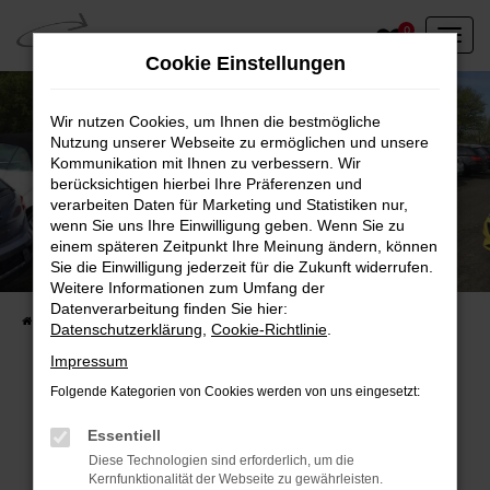
Zum
0
Hauptinhalt
Cookie Einstellungen
springen
Wir nutzen Cookies, um Ihnen die bestmögliche
Nutzung unserer Webseite zu ermöglichen und unsere
Kommunikation mit Ihnen zu verbessern. Wir
berücksichtigen hierbei Ihre Präferenzen und
verarbeiten Daten für Marketing und Statistiken nur,
wenn Sie uns Ihre Einwilligung geben. Wenn Sie zu
einem späteren Zeitpunkt Ihre Meinung ändern, können
Unser Fahrzeugbestand vor Ort
Sie die Einwilligung jederzeit für die Zukunft widerrufen.
Entdecken Sie unsere sofort verfügbaren
Weitere Informationen zum Umfang der
Datenverarbeitung finden Sie hier:
Startseite
Fahrzeugangebote
Fahrzeuge vor Ort
Datenschutzerklärung
,
Cookie-Richtlinie
.
Impressum
Folgende Kategorien von Cookies werden von uns eingesetzt:
Fehler: Network Error
Essentiell
Diese Technologien sind erforderlich, um die
Beim Laden ist ein Fehler aufgetreten.
Kernfunktionalität der Webseite zu gewährleisten.
Hier sind ein paar Tipps, die dir helfen können: