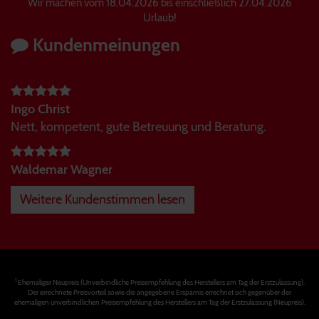
Wir machen vom 18.04.2026 bis einschließlich 27.04.2026
Urlaub!
Kundenmeinungen
Ingo Christ
Nett, kompetent, gute Betreuung und Beratung.
Waldemar Wagner
Weitere Kundenstimmen lesen
1
Ehemaliger Neupreis (Unverbindliche Preisempfehlung des Herstellers am Tag der Erstzulassung).
Der errechnete Preisvorteil sowie die angegebene Ersparnis errechnet sich gegenüber der
ehemaligen unverbindlichen Preisempfehlung des Herstellers am Tag der Erstzulassung (Neupreis).