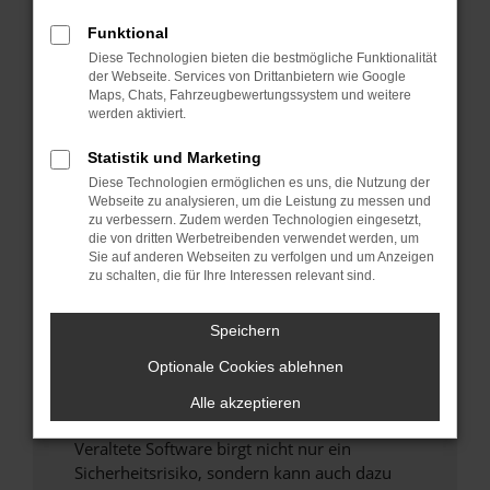
Funktional
Überprüfe deine Firewall und deine
Diese Technologien bieten die bestmögliche Funktionalität
Internetverbindung.
der Webseite. Services von Drittanbietern wie Google
Laden andere Webseiten, zum Beispiel deine
Maps, Chats, Fahrzeugbewertungssystem und weitere
Suchmaschine?
werden aktiviert.
Prüfe deine Browsererweiterungen.
Statistik und Marketing
Manche Erweiterungen, wie Werbeblocker,
Diese Technologien ermöglichen es uns, die Nutzung der
können das Laden bestimmter Seiten
Webseite zu analysieren, um die Leistung zu messen und
verhindern. Funktioniert die Seite in einem
zu verbessern. Zudem werden Technologien eingesetzt,
anderen Browser oder in einem privaten
die von dritten Werbetreibenden verwendet werden, um
Sie auf anderen Webseiten zu verfolgen und um Anzeigen
Fenster?
zu schalten, die für Ihre Interessen relevant sind.
Starte dein Gerät neu.
Das kann manchmal helfen, vorübergehende
Speichern
Probleme zu beheben.
Optionale Cookies ablehnen
Stelle sicher, dass dein Browser und dein
Betriebssystem auf dem neuesten Stand
Alle akzeptieren
sind.
Veraltete Software birgt nicht nur ein
Sicherheitsrisiko, sondern kann auch dazu