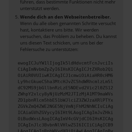
führen, dass bestimmte Funktionen nicht mehr
unterstützt werden.
Wende dich an den Webseitenbetreiber.
Wenn du alle oben genannten Schritte versucht
hast, kontaktiere uns bitte. Wir werden
versuchen, das Problem zu beheben. Du kannst
uns diesen Text schicken, um uns bei der
Fehlersuche zu unterstützen:
ewogICJuYW1lIjogIk5ldHdvcmtFcnJvciIs
CiAgImNvbmZpZyI6IHsKICAgICJtZXRob2Qi
OiAiR0VUIiwKICAgICJ1cmwiOiAiaHR0cHM6
Ly9hcGkueC5ha3MtcHJvZC5hdWRhcmlzLm5l
dC92MS9jbGllbnRzLzE5NDEvd2Vic2l0ZS12
ZWhpY2xlcy8yNjUzMzM2JTIzMjA1MT9maWVs
ZD1pbnRlcm5hbE51bWJlciZ3ZWJzaXRlPTYx
ZGVkZmQ4ZWE2NGE5NjVmNjFhM2NhNCIsCiAg
ICAiaGVhZGVycyI6IHt9LAogICAgImJvZHki
OiBudWxsLAogICAgImV4cGVjdCI6IHsKICAg
ICAgInJlc3BvbnNlVHlwZSI6ICIiCiAgICB9
LAogICAgInRpbWVvdXQiOiAwLAogICAgInBy