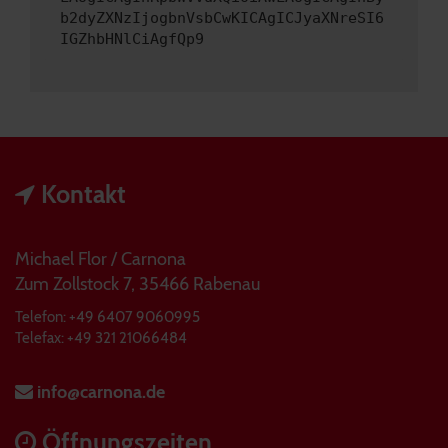
b2dyZXNzIjogbnVsbCwKICAgICJyaXNreSI6
IGZhbHNlCiAgfQp9
Kontakt
Michael Flor / Carnona
Zum Zollstock 7, 35466 Rabenau
Telefon: +49 6407 9060995
Telefax: +49 321 21066484
info@carnona.de
Öffnungszeiten