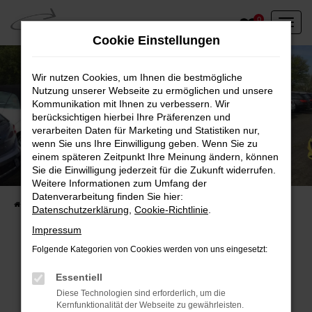
Zum
0
Hauptinhalt
Cookie Einstellungen
springen
Wir nutzen Cookies, um Ihnen die bestmögliche
Nutzung unserer Webseite zu ermöglichen und unsere
Kommunikation mit Ihnen zu verbessern. Wir
berücksichtigen hierbei Ihre Präferenzen und
verarbeiten Daten für Marketing und Statistiken nur,
wenn Sie uns Ihre Einwilligung geben. Wenn Sie zu
einem späteren Zeitpunkt Ihre Meinung ändern, können
Unser Fahrzeugbestand vor Ort
Sie die Einwilligung jederzeit für die Zukunft widerrufen.
Entdecken Sie unsere sofort verfügbaren
Weitere Informationen zum Umfang der
Datenverarbeitung finden Sie hier:
Startseite
Fahrzeugangebote
Fahrzeuge vor Ort
Datenschutzerklärung
,
Cookie-Richtlinie
.
Impressum
Folgende Kategorien von Cookies werden von uns eingesetzt:
Fehler: Network Error
Essentiell
Diese Technologien sind erforderlich, um die
Beim Laden ist ein Fehler aufgetreten.
Kernfunktionalität der Webseite zu gewährleisten.
Hier sind ein paar Tipps, die dir helfen können: